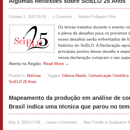
Algumas Reflexões sobre SciELO 25 Anos
October 3, 2023 16:55
,
1 Comment
,
Alberto Pellegrini Filho
Os temas tratados durante o evento 
e plena de desafios para os próximos
esses desafios serão enfrentados de f
histórico do SciELO. A Declaração apr
principais pontos desse desafio e esp
nessa declaração cumpram o seu papel
Aberta na Região.
Read More →
Posted in:
Notícias
,
Tagged:
Ciência Aberta
,
Comunicação Científica
SciELO 25 Anos
Mapeamento da produção em análise de co
Brasil indica uma técnica que parou no te
May 5, 2023 17:00
,
Leave a Comment
,
New Trends in Qualitative 