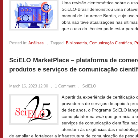
Uma revisão cientométrica sobre o uso
SciELO-Brasil demonstrou uma notável
manual de Laurence Bardin, cujo uso
obra não teve atualizações nas última
que o uso da técnica pode estar para
Posted in:
Análises
,
Tagged:
Bibliometria
,
Comunicação Científica
,
P
SciELO MarketPlace – plataforma de comerc
produtos e serviços de comunicação científ
March 16, 2023 12:00
,
1 Comment
,
SciELO
A partir da experiência de certificaçã
provedores de serviços de apoio à pro
de dez anos, o Programa SciELO lanç
como plataforma
web
que gerencia a o
serviços de comunicação científica nac
atendam às exigências das metodologi
de ampliar e fortalecer a infraestrutura de comunicação de pesqui