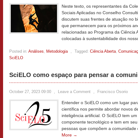
Neste texto, os representantes da Co
Sociais Aplicadas no Conselho Consult
discutem suas frentes de atuação no b
que permanecem para os próximos ano
relacionadas ao Programa da Ciência 
colocadas à sustentabilidade dos noss
Posted in:
Análises
,
Metodologia
,
Tagged:
Ciência Aberta
,
Comunicaçã
SciELO
SciELO como espaço para pensar a comunic
October 27, 2023 09:00
,
Leave a Comment
,
Francisco Osorio
Entender o SciELO como um lugar par
científica nos permite abordar novos d
inteligência artificial. O SciELO tem 
componente tecnológico e tem em seu
pessoas que compõem a comunidade de
More →