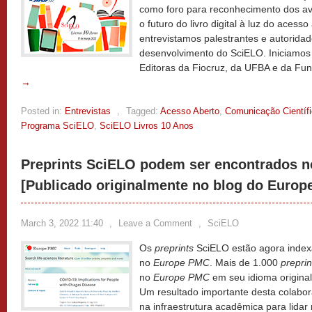
como foro para reconhecimento dos av
o futuro do livro digital à luz do acesso
entrevistamos palestrantes e autoridade
desenvolvimento do SciELO. Iniciamos 
Editoras da Fiocruz, da UFBA e da Fu
→
Posted in:
Entrevistas
,
Tagged:
Acesso Aberto
,
Comunicação Científ
Programa SciELO
,
SciELO Livros 10 Anos
Preprints SciELO podem ser encontrados 
[Publicado originalmente no blog do Euro
March 3, 2022 11:40
,
Leave a Comment
,
SciELO
Os
preprints
SciELO estão agora index
no
Europe PMC
. Mais de 1.000
preprin
no
Europe PMC
em seu idioma original
Um resultado importante desta colabo
na infraestrutura acadêmica para lida