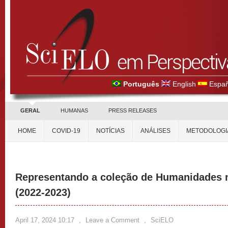
Português
English
Españ
GERAL
HUMANAS
PRESS RELEASES
HOME
COVID-19
NOTÍCIAS
ANÁLISES
METODOLOGI
Representando a coleção de Humanidades 
(2022-2023)
April 17, 2024 10:17
,
Leave a Comment
,
SciELO