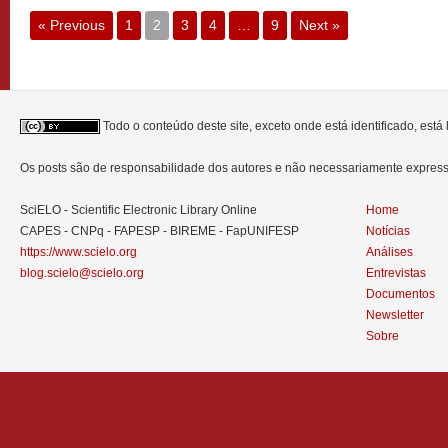
« Previous
1
2
3
4
…
9
Next »
Todo o conteúdo deste site, exceto onde está identificado, est
Os posts são de responsabilidade dos autores e não necessariamente expre
SciELO - Scientific Electronic Library Online
Home
CAPES - CNPq - FAPESP - BIREME - FapUNIFESP
Notícias
https://www.scielo.org
Análises
blog.scielo@scielo.org
Entrevistas
Documentos
Newsletter
Sobre