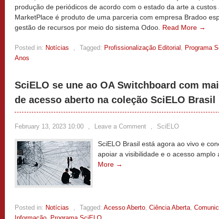
produção de periódicos de acordo com o estado da arte a custos
MarketPlace é produto de uma parceria com empresa Bradoo esp
gestão de recursos por meio do sistema Odoo.
Read More →
Posted in:
Notícias
,
Tagged:
Profissionalização Editorial
,
Programa S
Anos
SciELO se une ao OA Switchboard com mais
de acesso aberto na coleção SciELO Brasil
February 13, 2023 10:00
,
Leave a Comment
,
SciELO
SciELO Brasil está agora ao vivo e co
apoiar a visibilidade e o acesso amplo
More →
Posted in:
Notícias
,
Tagged:
Acesso Aberto
,
Ciência Aberta
,
Comunica
Informação
,
Programa SciELO