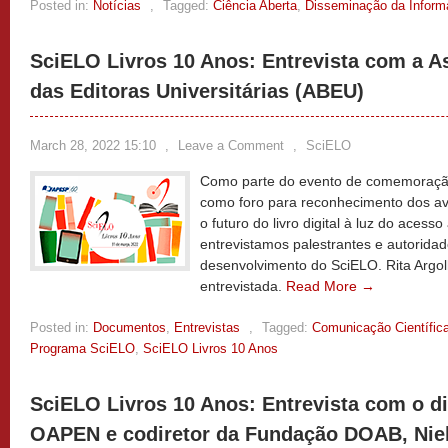
Posted in:
Notícias
,
Tagged:
Ciência Aberta
,
Disseminação da Inform
SciELO Livros 10 Anos: Entrevista com a As
das Editoras Universitárias (ABEU)
March 28, 2022 15:10
,
Leave a Comment
,
SciELO
Como parte do evento de comemoração
como foro para reconhecimento dos av
o futuro do livro digital à luz do acesso
entrevistamos palestrantes e autoridade
desenvolvimento do SciELO. Rita Argoll
entrevistada.
Read More →
Posted in:
Documentos
,
Entrevistas
,
Tagged:
Comunicação Científic
Programa SciELO
,
SciELO Livros 10 Anos
SciELO Livros 10 Anos: Entrevista com o d
OAPEN e codiretor da Fundação DOAB, Niel