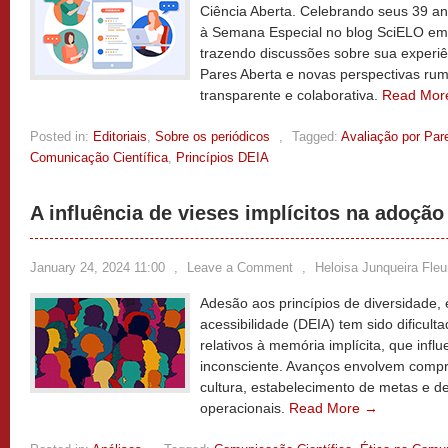
Ciência Aberta. Celebrando seus 39 an
à Semana Especial no blog SciELO em
trazendo discussões sobre sua experiê
Pares Aberta e novas perspectivas ru
transparente e colaborativa.
Read Mor
Posted in:
Editoriais
,
Sobre os periódicos
,
Tagged:
Avaliação por Par
Comunicação Científica
,
Princípios DEIA
A influência de vieses implícitos na adoção
January 24, 2024 11:00
,
Leave a Comment
,
Heloisa Junqueira Fleu
Adesão aos princípios de diversidade, 
acessibilidade (DEIA) tem sido dificulta
relativos à memória implícita, que inf
inconsciente. Avanços envolvem compr
cultura, estabelecimento de metas e d
operacionais.
Read More →