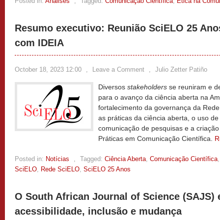
Posted in:
Análises
,
Tagged:
Comunicação Científica
,
Ética na Comun
Resumo executivo: Reunião SciELO 25 Anos
com IDEIA
October 18, 2023 12:00
,
Leave a Comment
,
Julio Zetter Patiño
Diversos
stakeholders
se reuniram e d
para o avanço da ciência aberta na Amé
fortalecimento da governança da Red
as práticas da ciência aberta, o uso d
comunicação de pesquisas e a criação 
Práticas em Comunicação Científica.
R
Posted in:
Notícias
,
Tagged:
Ciência Aberta
,
Comunicação Científica
SciELO
,
Rede SciELO
,
SciELO 25 Anos
O South African Journal of Science (SAJS) 
acessibilidade, inclusão e mudança