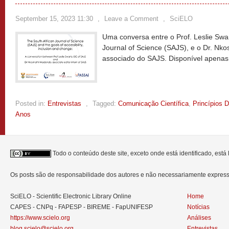
September 15, 2023 11:30
,
Leave a Comment
,
SciELO
Uma conversa entre o Prof. Leslie Swar
Journal of Science (SAJS), e o Dr. Nko
associado do SAJS. Disponível apenas
Posted in:
Entrevistas
,
Tagged:
Comunicação Científica
,
Princípios 
Anos
Todo o conteúdo deste site, exceto onde está identificado, est
Os posts são de responsabilidade dos autores e não necessariamente expre
SciELO - Scientific Electronic Library Online
Home
CAPES - CNPq - FAPESP - BIREME - FapUNIFESP
Notícias
https://www.scielo.org
Análises
blog.scielo@scielo.org
Entrevistas