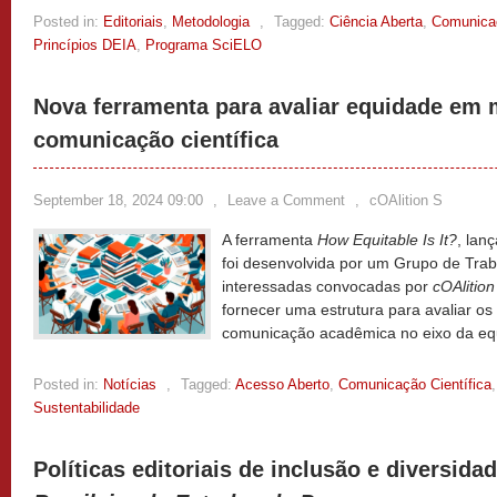
Posted in:
Editoriais
,
Metodologia
,
Tagged:
Ciência Aberta
,
Comunicaç
Princípios DEIA
,
Programa SciELO
Nova ferramenta para avaliar equidade em
comunicação científica
September 18, 2024 09:00
,
Leave a Comment
,
cOAlition S
A ferramenta
How Equitable Is It?
, lan
foi desenvolvida por um Grupo de Trab
interessadas convocadas por
cOAlition
fornecer uma estrutura para avaliar os
comunicação acadêmica no eixo da e
Posted in:
Notícias
,
Tagged:
Acesso Aberto
,
Comunicação Científica
Sustentabilidade
Políticas editoriais de inclusão e diversida