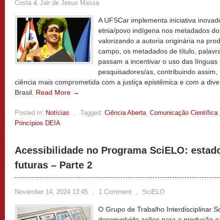
Costa & Jair de Jesus Massa
A UFSCar implementa iniciativa inovad
etnia/povo indígena nos metadados do R
valorizando a autoria originária na pro
campo, os metadados de título, pala
passam a incentivar o uso das línguas
pesquisadores/as, contribuindo assim,
ciência mais comprometida com a justiça epistêmica e com a divers
Brasil.
Read More →
Posted in:
Notícias
,
Tagged:
Ciência Aberta
,
Comunicação Científica
Princípios DEIA
Acessibilidade no Programa SciELO: estado
futuras – Parte 2
November 14, 2024 13:45
,
1 Comment
,
SciELO
O Grupo de Trabalho Interdisciplinar S
desenvolvido ações para a produção e 