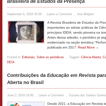
Brasileira de Estudos da Presença
September 6, 2024 10:00
,
Leave a Comment
,
Ana Wegner
A
Revista Brasileira de Estudos da Pr
importantes ao adotar práticas de Ciê
princípios IDEIA, sendo pioneira na áre
Antes dessa adesão, o periódico já seg
evidenciado na seção temática “Perfor
publicada em 2017.
Read More →
Posted in:
Editoriais
,
Sobre os periódicos
,
Tagged:
Ciência Aberta
,
Co
DEIA
Contribuições da
Educação em Revista
para
Aberta no Brasil
June 3, 2024 10:00
,
Leave a Comment
,
Suzana dos Santos Gome
Desde 2021, a Educação em Revista 