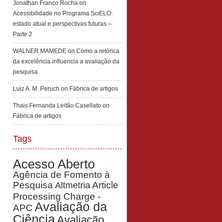
Jonathan Franco Rocha
on
Acessibilidade no Programa SciELO:
estado atual e perspectivas futuras –
Parte 2
WALNER MAMEDE
on
Como a retórica
da excelência influencia a avaliação da
pesquisa
Luiz A. M. Peruch
on
Fábrica de artigos
Thais Fernanda Leitão Casellato
on
Fábrica de artigos
Tags
Acesso Aberto
Agência de Fomento à
Pesquisa
Article
Altmetria
Processing Charge -
Avaliação da
APC
Ciência
Avaliação