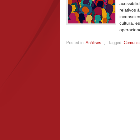
acessibili
relativos 
inconscie
cultura, e
operacion
Posted in:
Análises
,
Tagged:
Comunica