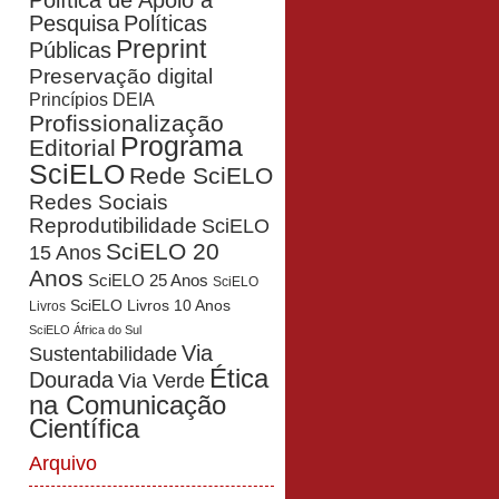
Política de Apoio à
Pesquisa
Políticas
Preprint
Públicas
Preservação digital
Princípios DEIA
Profissionalização
Programa
Editorial
SciELO
Rede SciELO
Redes Sociais
Reprodutibilidade
SciELO
SciELO 20
15 Anos
Anos
SciELO 25 Anos
SciELO
SciELO Livros 10 Anos
Livros
SciELO África do Sul
Via
Sustentabilidade
Ética
Dourada
Via Verde
na Comunicação
Científica
Arquivo