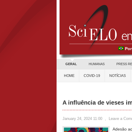
Por
GERAL
HUMANAS
PRESS R
HOME
COVID-19
NOTÍCIAS
A influência de vieses i
January 24, 2024 11:00
,
Leave a Com
Adesão aos