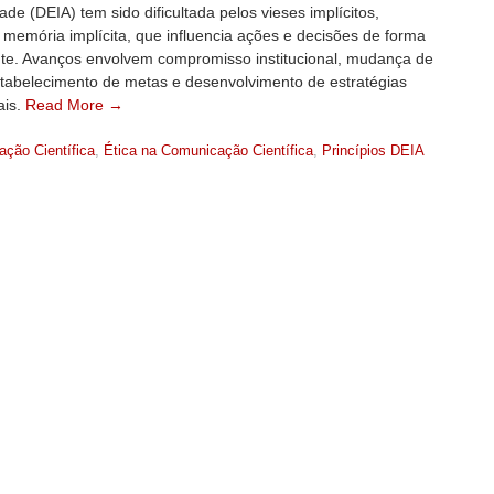
dade (DEIA) tem sido dificultada pelos vieses implícitos,
à memória implícita, que influencia ações e decisões de forma
nte. Avanços envolvem compromisso institucional, mudança de
stabelecimento de metas e desenvolvimento de estratégias
ais.
Read More →
ção Científica
,
Ética na Comunicação Científica
,
Princípios DEIA