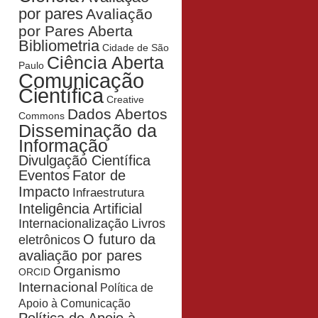
por pares
Avaliação
por Pares Aberta
Bibliometria
Cidade de São
Ciência Aberta
Paulo
Comunicação
Científica
Creative
Dados Abertos
Commons
Disseminação da
Informação
Divulgação Científica
Eventos
Fator de
Impacto
Infraestrutura
Inteligência Artificial
Livros
Internacionalização
O futuro da
eletrônicos
avaliação por pares
Organismo
ORCID
Internacional
Política de
Apoio à Comunicação