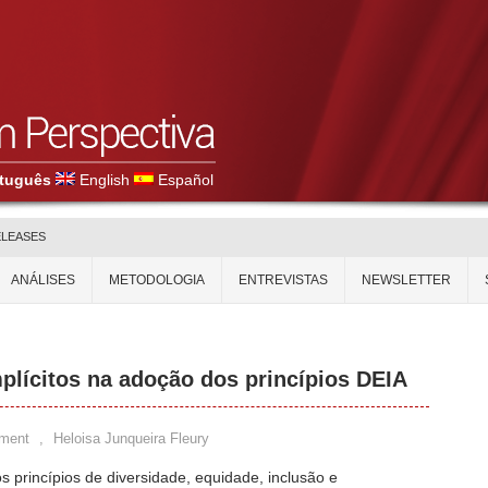
tuguês
English
Español
ELEASES
ANÁLISES
METODOLOGIA
ENTREVISTAS
NEWSLETTER
mplícitos na adoção dos princípios DEIA
ment
,
Heloisa Junqueira Fleury
 princípios de diversidade, equidade, inclusão e