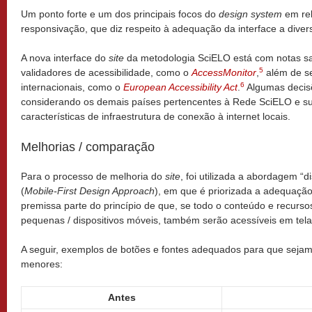
Um ponto forte e um dos principais focos do
design system
em rel
responsivação, que diz respeito à adequação da interface a diver
A nova interface do
site
da metodologia SciELO está com notas sati
5
validadores de acessibilidade, como o
AccessMonitor
,
além de s
6
internacionais, como o
European Accessibility Act
.
Algumas decis
considerando os demais países pertencentes à Rede SciELO e s
características de infraestrutura de conexão à internet locais.
Melhorias / comparação
Para o processo de melhoria do
site
, foi utilizada a abordagem “d
(
Mobile-First Design Approach
), em que é priorizada a adequação
premissa parte do princípio de que, se todo o conteúdo e recurso
pequenas / dispositivos móveis, também serão acessíveis em tela
A seguir, exemplos de botões e fontes adequados para que sejam 
menores:
Antes