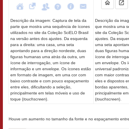
Descrição da imagem: Captura de tela da
Descrição da imag
parte que mostra uma sequência de ícones
que mostra uma se
utilizados no site da Coleção SciELO Brasil
site da Coleção S
na versão antes dos ajustes. Da esquerda
ajustes. Da esquer
para a direita: uma casa, uma seta
uma seta apontand
apontando para a direção nordeste, duas
duas figuras huma
figuras humanas uma atrás da outra, um
ícone de interrog
ícone de interrogação, um ícone de
um envelope. Os í
informação e um envelope. Os ícones estão
universal padroni
em formato de imagem, em uma cor com
com maior contras
baixo contraste e com pouco espaçamento
eles e dispostos 
entre eles, dificultando a seleção,
bordas aparentes, 
principalmente em telas móveis e uso de
principalmente em
toque (
touchscreen
).
(
touchscreen
).
Houve um aumento no tamanho da fonte e no espaçamento entre l