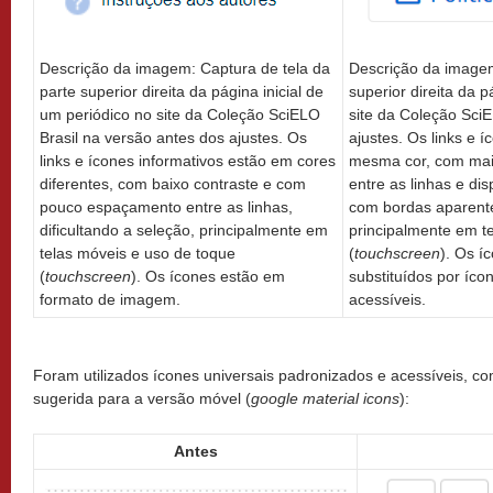
Descrição da imagem: Captura de tela da
Descrição da imagem
parte superior direita da página inicial de
superior direita da p
um periódico no site da Coleção SciELO
site da Coleção Sci
Brasil na versão antes dos ajustes. Os
ajustes. Os links e 
links e ícones informativos estão em cores
mesma cor, com mai
diferentes, com baixo contraste e com
entre as linhas e di
pouco espaçamento entre as linhas,
com bordas aparentes
dificultando a seleção, principalmente em
principalmente em t
telas móveis e uso de toque
(
touchscreen
). Os 
(
touchscreen
). Os ícones estão em
substituídos por íco
formato de imagem.
acessíveis.
Foram utilizados ícones universais padronizados e acessíveis, c
sugerida para a versão móvel (
google material icons
):
Antes