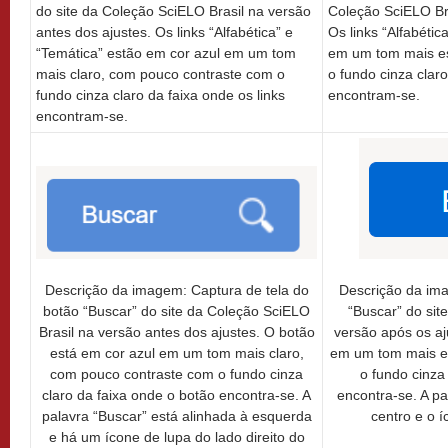
do site da Coleção SciELO Brasil na versão
Coleção SciELO Bra
antes dos ajustes. Os links “Alfabética” e
Os links “Alfabétic
“Temática” estão em cor azul em um tom
em um tom mais es
mais claro, com pouco contraste com o
o fundo cinza claro
fundo cinza claro da faixa onde os links
encontram-se.
encontram-se.
Descrição da imagem: Captura de tela do
Descrição da ima
botão “Buscar” do site da Coleção SciELO
“Buscar” do sit
Brasil na versão antes dos ajustes. O botão
versão após os aj
está em cor azul em um tom mais claro,
em um tom mais e
com pouco contraste com o fundo cinza
o fundo cinza
claro da faixa onde o botão encontra-se. A
encontra-se. A pa
palavra “Buscar” está alinhada à esquerda
centro e o í
e há um ícone de lupa do lado direito do