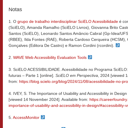
Notas
1. O
grupo de trabalho interdisciplinar SciELO Acessibilidade
é co
(SciELO), Amanda Ramalho (SciELO Livros), Giovanna Brito Cast
Santos (SciELO), Leonardo Santos Amâncio Cabral (Gp-Idea/UFSCa
(RBEE), Ilda Fontes (RAE), Roberta Cardoso Cerqueira (HCSM), 
Gonçalves (Editora De Castro) e Ramon Cordini (rcordini).
2.
WAVE Web Accessibility Evaluation Tools
3. SciELO ACESSIBILIDADE. Acessibilidade no Programa SciELO: 
futuras – Parte 1 [online].
SciELO em Perspectiva
, 2024 [viewed 
from:
https://blog.scielo.org/blog/2024/11/08/acessibilidade-no-pr
4. IVEY, S. The Importance of Usability and Accessibility in Desig
[viewed 14 November 2024]. Available from:
https://careerfoundry
importance-of-usability-and-accessibility-in-design/#accessibility-vs
5.
AccessMonitor