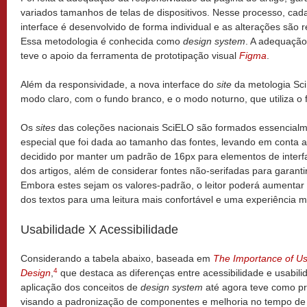
variados tamanhos de telas de dispositivos. Nesse processo, c
interface é desenvolvido de forma individual e as alterações são 
Essa metodologia é conhecida como
design system
. A adequação
teve o apoio da ferramenta de prototipação visual
Figma
.
Além da responsividade, a nova interface do
site
da metologia Sci
modo claro, com o fundo branco, e o modo noturno, que utiliza o 
Os
sites
das coleções nacionais SciELO são formados essencialme
especial que foi dada ao tamanho das fontes, levando em conta a
decidido por manter um padrão de 16px para elementos de interf
dos artigos, além de considerar fontes não-serifadas para garantir 
Embora estes sejam os valores-padrão, o leitor poderá aumentar 
dos textos para uma leitura mais confortável e uma experiência m
Usabilidade X Acessibilidade
Considerando a tabela abaixo, baseada em
The Importance of Usab
4
Design
,
que destaca as diferenças entre acessibilidade e usabil
aplicação dos conceitos de
design system
até agora teve como pri
visando a padronização de componentes e melhoria no tempo de 