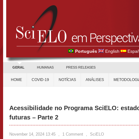
Português
English
Españ
GERAL
HUMANAS
PRESS RELEASES
HOME
COVID-19
NOTÍCIAS
ANÁLISES
METODOLOGI
Acessibilidade no Programa SciELO: estado
futuras – Parte 2
November 14, 2024 13:45
,
1 Comment
,
SciELO