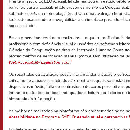
Frente a isso, o SciELO Acessibilidade realizou um estudo piloto par
barreiras para a acessibilidade presentes no
site
da Coleção SciELO
submeter o
site
da metodologia SciELO a uma avaliação heurístic
testes de usabilidade e navegabilidade da interface para identifi
acessibilidade.
Esses procedimentos foram realizados por quatro profissionais d
profissionais com deficiência visual e usuários de
softwares
leitor
Ciências da Computação na área de Interação Humano Computad
procedimentos de verificação manual (com e sem utilização de leit
2
Web Accessibility Evaluation Tool
.
Os resultados da avaliação possibilitaram a identificação e cor
criticamente a acessibilidade do
site
, dentre os quais se destaca
dispositivos móveis, falta de contrastes e de cores perceptíveis 
tamanho de fonte e botões inadequados e leitura por leitores de 
hierarquia da informação.
As melhorias realizadas na plataforma são apresentadas nesta 
Acessibilidade no Programa SciELO: estado atual e perspectivas f
Foi feita a adequação da responsividade da página do artigo, g