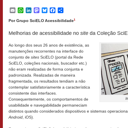
Email
WhatsApp
LinkedIn
Mastodon
Bluesky
Facebook
Share
1
Por Grupo SciELO Acessibilidade
Melhorias de acessibilidade no
site
da Coleção SciE
Ao longo dos seus 26 anos de existência, as
manutenções recorrentes na interface do
conjunto de
sites
SciELO (portal da Rede
SciELO, coleções nacionais, buscador etc.)
não eram realizadas de forma conjunta e
padronizada. Realizadas de maneira
fragmentada, os resultados tendiam a não
contemplar satisfatoriamente a característica
consistente das interfaces.
I
Consequentemente, os comportamentos de
usabilidade e navegabilidade permaneciam
distintos quando considerados dispositivos e sistemas operacionai
Android
, iOS).