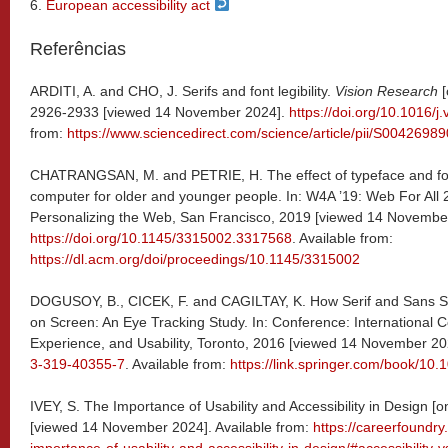
6.
European accessibility act
Referências
ARDITI, A. and CHO, J. Serifs and font legibility.
Vision Research
[
2926-2933 [viewed 14 November 2024].
https://doi.org/10.1016/j
from:
https://www.sciencedirect.com/science/article/pii/S004269
CHATRANGSAN, M. and PETRIE, H. The effect of typeface and font 
computer for older and younger people. In: W4A ’19: Web For All 
Personalizing the Web, San Francisco, 2019 [viewed 14 Novembe
https://doi.org/10.1145/3315002.3317568
. Available from:
https://dl.acm.org/doi/proceedings/10.1145/3315002
DOGUSOY, B., CICEK, F. and CAGILTAY, K. How Serif and Sans Se
on Screen: An Eye Tracking Study. In: Conference: International 
Experience, and Usability, Toronto, 2016 [viewed 14 November 2
3-319-40355-7
. Available from:
https://link.springer.com/book/10
IVEY, S. The Importance of Usability and Accessibility in Design [
[viewed 14 November 2024]. Available from:
https://careerfoundry