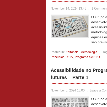
November 14, 2024 13:45
,
1 Commen
O Grupo de
desenvolv
acessibili
metodologi
equipes ed
são previs
Posted in:
Editoriais
,
Metodologia
,
Ta
Princípios DEIA
,
Programa SciELO
Acessibilidade no Progr
futuras – Parte 1
November 8, 2024 13:00
,
Leave a Co
O Grupo de
desenvolv