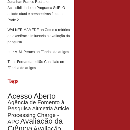
Jonathan Franco Rocha
on
Acessibilidade no Programa SciELO:
estado atual e perspectivas futuras –
Parte 2
WALNER MAMEDE
on
Como a retórica
da excelência influencia a avaliação da
pesquisa
Luiz A. M. Peruch
on
Fábrica de artigos
Thais Fernanda Leitão Casellato
on
Fábrica de artigos
Tags
Acesso Aberto
Agência de Fomento à
Pesquisa
Article
Altmetria
Processing Charge -
Avaliação da
APC
Ciência
Avaliação