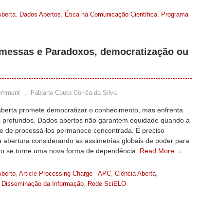
Aberta
,
Dados Abertos
,
Ética na Comunicação Científica
,
Programa
omessas e Paradoxos, democratização ou
omment
,
Fabiano Couto Corrêa da Silva
 aberta promete democratizar o conhecimento, mas enfrenta
 profundos. Dados abertos não garantem equidade quando a
e de processá-los permanece concentrada. É preciso
 abertura considerando as assimetrias globais de poder para
ão se torne uma nova forma de dependência.
Read More →
berto
,
Article Processing Charge - APC
,
Ciência Aberta
,
,
Disseminação da Informação
,
Rede SciELO