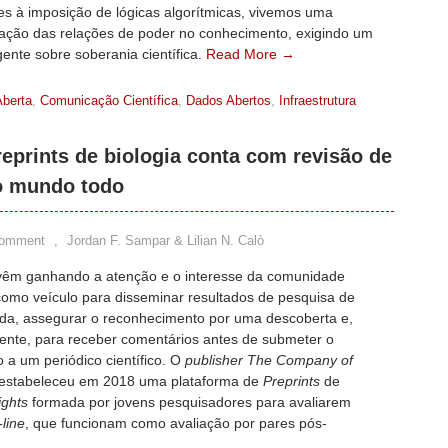
es à imposição de lógicas algorítmicas, vivemos uma
ração das relações de poder no conhecimento, exigindo um
ente sobre soberania científica.
Read More →
Aberta
,
Comunicação Científica
,
Dados Abertos
,
Infraestrutura
reprints de biologia conta com revisão de
o mundo todo
Comment
,
Jordan F. Sampar & Lilian N. Calò
êm ganhando a atenção e o interesse da comunidade
 como veículo para disseminar resultados de pesquisa de
ida, assegurar o reconhecimento por uma descoberta e,
mente, para receber comentários antes de submeter o
 a um periódico científico. O
publisher The Company of
estabeleceu em 2018 uma plataforma de
Preprints
de
ights
formada por jovens pesquisadores para avaliarem
-line
, que funcionam como avaliação por pares pós-