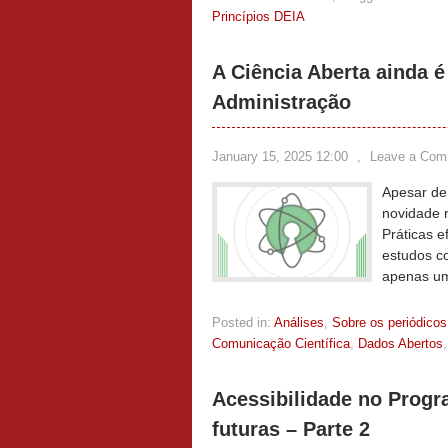
Princípios DEIA
A Ciência Aberta ainda é
Administração
January 15, 2025 12:00
,
Leave a Com
Apesar de
novidade 
Práticas e
estudos co
apenas um
Posted in:
Análises
,
Sobre os periódicos
Comunicação Científica
,
Dados Abertos
Acessibilidade no Progr
futuras – Parte 2