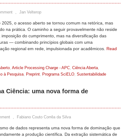
omment
,
Jan Velterop
de 2025, o acesso aberto se tornou comum na retórica, mas
do na prática. O caminho a seguir provavelmente não reside
 imposição do cumprimento, mas na diversificação das
uturas — combinando princípios globais com uma
ação regional em rede, impulsionada por acadêmicos.
Read
berto
,
Article Processing Charge - APC
,
Ciência Aberta
,
io à Pesquisa
,
Preprint
,
Programa SciELO
,
Sustentabilidade
na Ciência: uma nova forma de
mment
,
Fabiano Couto Corrêa da Silva
lismo de dados representa uma nova forma de dominação que
undamente a produção científica. Da extração sistemática de