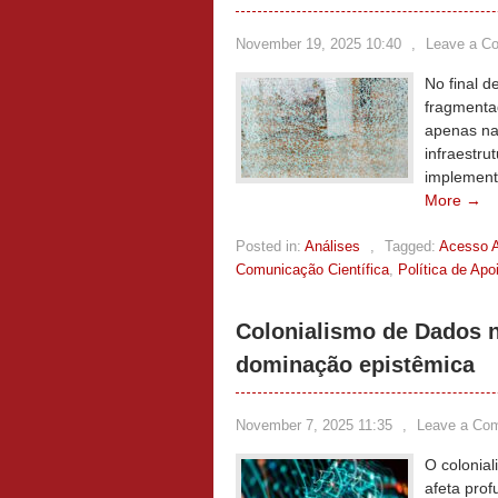
November 19, 2025 10:40
,
Leave a C
No final 
fragmenta
apenas na
infraestr
implement
More →
Posted in:
Análises
,
Tagged:
Acesso A
Comunicação Científica
,
Política de Apo
Colonialismo de Dados 
dominação epistêmica
November 7, 2025 11:35
,
Leave a Co
O colonia
afeta prof