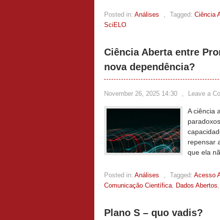
Posted in:
Análises
,
Tagged:
Ciência 
SciELO
Ciência Aberta entre Pr
nova dependência?
November 26, 2025 14:30
,
Leave a C
A ciência
paradoxos
capacidad
repensar a
que ela n
Posted in:
Análises
,
Tagged:
Acesso A
Comunicação Científica
,
Dados Abertos
Plano S – quo vadis?