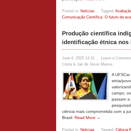
Posted in:
Notícias
,
Tagged:
Avaliaçã
Comunicação Científica
,
O futuro da ava
Produção científica indí
identificação étnica nos
June 6, 2025 14:15
,
Leave a Commen
Costa & Jair de Jesus Massa
A UFSCar i
etnia/povo
valorizand
campo, os
passam a i
pesquisad
ciência mais comprometida com a just
Brasil.
Read More →
Posted in:
Notícias
,
Tagged:
Ciência 