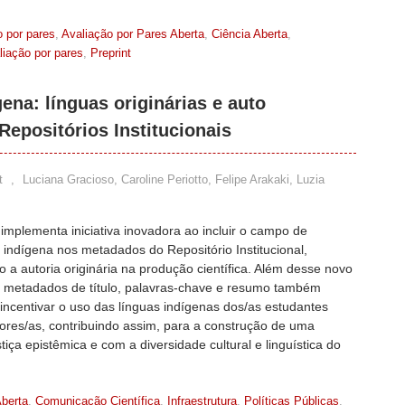
o por pares
,
Avaliação por Pares Aberta
,
Ciência Aberta
,
liação por pares
,
Preprint
gena: línguas originárias e auto
 Repositórios Institucionais
t
,
Luciana Gracioso, Caroline Periotto, Felipe Arakaki, Luzia
mplementa iniciativa inovadora ao incluir o campo de
 indígena nos metadados do Repositório Institucional,
o a autoria originária na produção científica. Além desse novo
 metadados de título, palavras-chave e resumo também
ncentivar o uso das línguas indígenas dos/as estudantes
ores/as, contribuindo assim, para a construção de uma
iça epistêmica e com a diversidade cultural e linguística do
Aberta
,
Comunicação Científica
,
Infraestrutura
,
Políticas Públicas
,