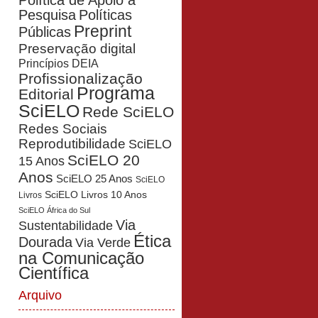
Política de Apoio à
Pesquisa
Políticas
Preprint
Públicas
Preservação digital
Princípios DEIA
Profissionalização
Programa
Editorial
SciELO
Rede SciELO
Redes Sociais
Reprodutibilidade
SciELO
SciELO 20
15 Anos
Anos
SciELO 25 Anos
SciELO
SciELO Livros 10 Anos
Livros
SciELO África do Sul
Via
Sustentabilidade
Ética
Dourada
Via Verde
na Comunicação
Científica
Arquivo