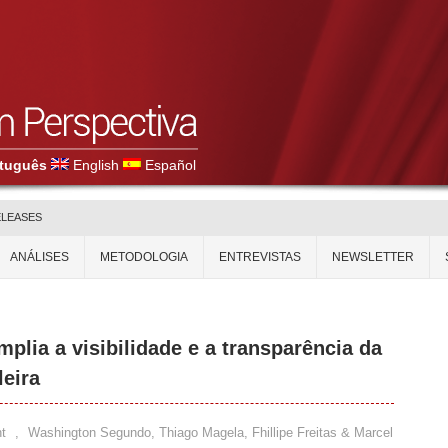
tuguês
English
Español
ELEASES
ANÁLISES
METODOLOGIA
ENTREVISTAS
NEWSLETTER
plia a visibilidade e a transparência da
leira
t
,
Washington Segundo, Thiago Magela, Fhillipe Freitas & Marcel