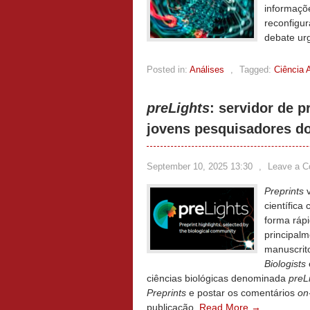
informaçõ
reconfigu
debate urg
Posted in:
Análises
,
Tagged:
Ciência 
preLights
: servidor de p
jovens pesquisadores d
September 10, 2025 13:30
,
Leave a 
Preprints
v
científica
forma ráp
principal
manuscrito
Biologists
ciências biológicas denominada
preL
Preprints
e postar os comentários
on
publicação.
Read More →