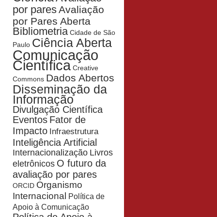
por pares
Avaliação
por Pares Aberta
Bibliometria
Cidade de São
Ciência Aberta
Paulo
Comunicação
Científica
Creative
Dados Abertos
Commons
Disseminação da
Informação
Divulgação Científica
Eventos
Fator de
Impacto
Infraestrutura
Inteligência Artificial
Livros
Internacionalização
O futuro da
eletrônicos
avaliação por pares
Organismo
ORCID
Internacional
Política de
Apoio à Comunicação