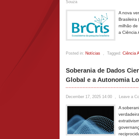
Souza
A nova ve
Brasileira
milhão de 
a Ciência 
Posted in:
Notícias
,
Tagged:
Ciência 
Soberania de Dados Cien
Global e a Autonomia Lo
December 17, 2025 14:00
,
Leave a C
A soberani
verdadeira
extrativis
governanç
reciprocid