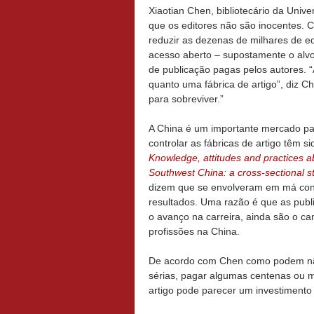
Xiaotian Chen, bibliotecário da Unive
que os editores não são inocentes. 
reduzir as dezenas de milhares de e
acesso aberto – supostamente o alvo 
de publicação pagas pelos autores. “
quanto uma fábrica de artigo”, diz C
para sobreviver.”
A China é um importante mercado par
controlar as fábricas de artigo têm 
Knowledge, attitudes and practices 
Southwest China: a cross-sectional s
dizem que se envolveram em má condu
resultados. Uma razão é que as publ
o avanço na carreira, ainda são o c
profissões na China.
De acordo com Chen como podem não
sérias, pagar algumas centenas ou 
artigo pode parecer um investimento