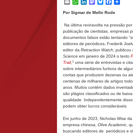
Email
WhatsApp
LinkedIn
Mastodon
Bluesky
Facebook
Share
Por Sigmar de Mello Rode
Na última reviravolta na pressão por
publicação de cientistas, empresas 
documentos falsos estão tentando “s
editores de periódicos
.
Frederik Joelv
editor da
Retraction Watch
, publicou
Science
em janeiro de 2024 o texto
P
1
Trail
,
uma série de entrevistas e cit
sobre intermediários furtivos de alg
contas que produzem dezenas ou at
centenas de milhares de artigos todo
anos. Muitos contêm dados inventado
são plágios classificados ou de baixa
qualidade. Independentemente disso,
podem obter lucros consideráveis.
Em junho de 2023, Nicholas Wise da
empresa chinesa,
Olive Academic
, q
buscando editores de periódicos e o