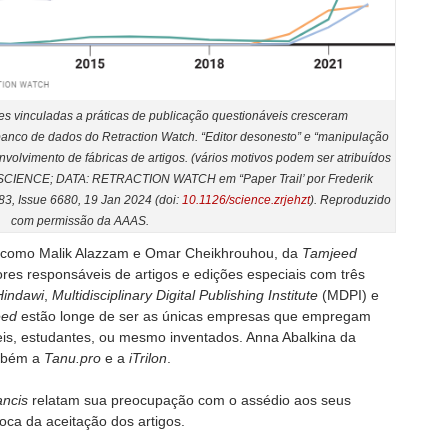
es vinculadas a práticas de publicação questionáveis cresceram
banco de dados do
Retraction Watch
. “Editor desonesto” e “manipulação
nvolvimento de fábricas de artigos. (vários motivos podem ser atribuídos
/SCIENCE; DATA: RETRACTION WATCH em “Paper Trail’ por Frederik
383, Issue 6680, 19 Jan 2024 (doi:
10.1126/science.zrjehzt
). Reproduzido
com permissão da AAAS.
 como Malik Alazzam e Omar Cheikhrouhou, da
Tamjeed
res responsáveis de artigos e edições especiais com três
Hindawi
,
Multidisciplinary Digital Publishing
Institute
(MDPI) e
eed
estão longe de ser as únicas empresas que empregam
eis, estudantes, ou mesmo inventados. Anna Abalkina da
ambém a
Tanu.pro
e a
iTrilon
.
ancis
relatam sua preocupação com o assédio aos seus
roca da aceitação dos artigos.