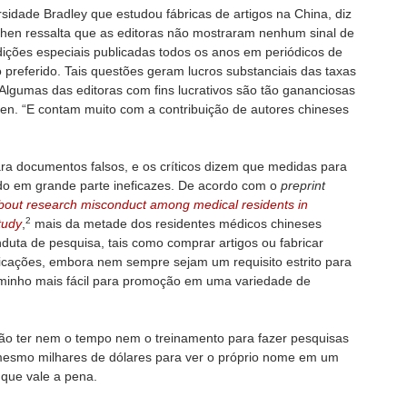
rsidade Bradley que estudou fábricas de artigos na China, diz
Chen ressalta que as editoras não mostraram nenhum sinal de
dições especiais publicadas todos os anos em periódicos de
preferido. Tais questões geram lucros substanciais das taxas
Algumas das editoras com fins lucrativos são tão gananciosas
hen. “E contam muito com a contribuição de autores chineses
a documentos falsos, e os críticos dizem que medidas para
sido em grande parte ineficazes. De acordo com o
preprint
about research misconduct among medical residents in
2
tudy
,
mais da metade dos residentes médicos chineses
ta de pesquisa, tais como comprar artigos ou fabricar
icações, embora nem sempre sejam um requisito estrito para
aminho mais fácil para promoção em uma variedade de
 ter nem o tempo nem o treinamento para fazer pesquisas
mesmo milhares de dólares para ver o próprio nome em um
 que vale a pena.