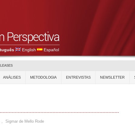
tuguês
English
Español
ELEASES
ANÁLISES
METODOLOGIA
ENTREVISTAS
NEWSLETTER
,
Sigmar de Mello Rode