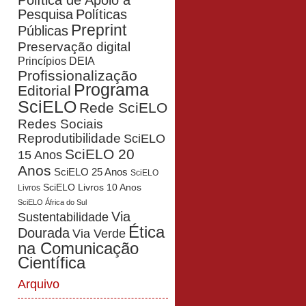
Política de Apoio à
Pesquisa
Políticas
Preprint
Públicas
Preservação digital
Princípios DEIA
Profissionalização
Programa
Editorial
SciELO
Rede SciELO
Redes Sociais
Reprodutibilidade
SciELO
SciELO 20
15 Anos
Anos
SciELO 25 Anos
SciELO
SciELO Livros 10 Anos
Livros
SciELO África do Sul
Via
Sustentabilidade
Ética
Dourada
Via Verde
na Comunicação
Científica
Arquivo