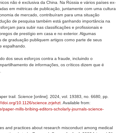
icos não é exclusiva da China. Na Rússia e vários países ex-
ocadas em métricas de publicação, juntamente com uma cultura
conomia de mercado, contribuíram para uma situação
odução de pesquisa também está ganhando importância na
esforçam para subir nas classificações e profissionais e
pregos de prestígio em casa e no exterior. Algumas
s de graduação publiquem artigos como parte de seus
se espalhando.
 dos seus esforços contra a fraude, incluindo o
partilhamento de informações, os críticos dizem que é
.
per trail.
Science
[online]. 2024, vol. 19383, no. 6680, pp.
://doi.org/10.1126/science.zrjehzt
. Available from:
e/paper-mills-bribing-editors-scholarly-journals-science-
udes and practices about research misconduct among medical