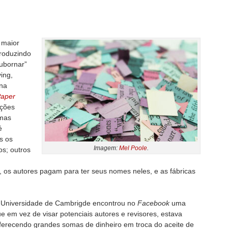
 maior
produzindo
ubornar”
ing,
 na
aper
ações
umas
é
s os
Imagem:
Mel Poole
.
s; outros
 os autores pagam para ter seus nomes neles, e as fábricas
 Universidade de Cambrigde encontrou no
Facebook
uma
ue em vez de visar potenciais autores e revisores, estava
ferecendo grandes somas de dinheiro em troca do aceite de