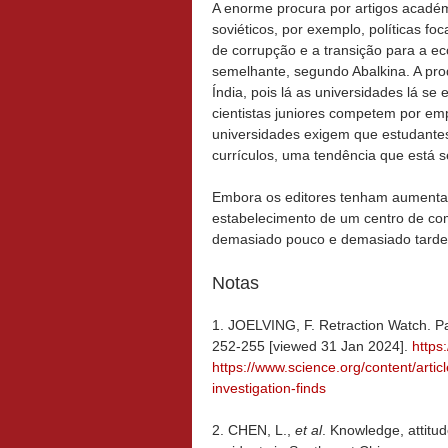
A enorme procura por artigos académ
soviéticos, por exemplo, políticas f
de corrupção e a transição para a e
semelhante, segundo Abalkina. A pr
Índia, pois lá as universidades lá se 
cientistas juniores competem por em
universidades exigem que estudante
currículos, uma tendência que está 
Embora os editores tenham aumentado
estabelecimento de um centro de com
demasiado pouco e demasiado tarde
Notas
1. JOELVING, F. Retraction Watch. Pa
252-255 [viewed 31 Jan 2024].
https
https://www.science.org/content/articl
investigation-finds
2. CHEN, L.,
et al
. Knowledge, attit