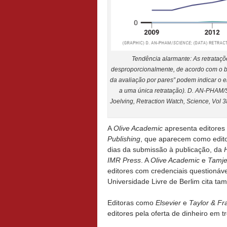
Tendência alarmante: As retrataçõ
desproporcionalmente, de acordo com o 
da avaliação por pares” podem indicar o e
a uma única retratação). D. AN-PHAM
Joelving, Retraction Watch, Science, Vol 
A
Olive Academic
apresenta editores
Publishing
, que aparecem como edito
dias da submissão à publicação, da
IMR Press
. A
Olive Academic
e
Tamj
editores com credenciais questionáv
Universidade Livre de Berlim cita t
Editoras como
Elsevier
e
Taylor & Fr
editores pela oferta de dinheiro em t