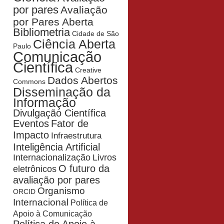
por pares
Avaliação
por Pares Aberta
Bibliometria
Cidade de São
Ciência Aberta
Paulo
Comunicação
Científica
Creative
Dados Abertos
Commons
Disseminação da
Informação
Divulgação Científica
Eventos
Fator de
Impacto
Infraestrutura
Inteligência Artificial
Livros
Internacionalização
O futuro da
eletrônicos
avaliação por pares
Organismo
ORCID
Internacional
Política de
Apoio à Comunicação