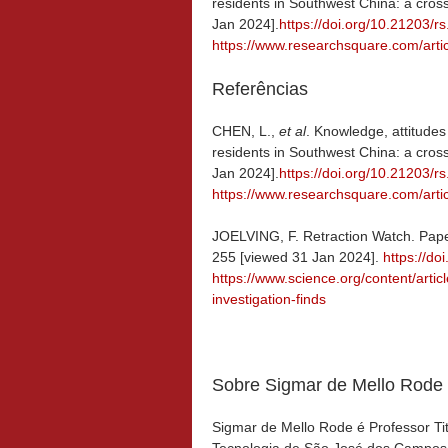
residents in Southwest China: a cross
Jan 2024].
https://doi.org/10.21203/r
https://www.researchsquare.com/arti
Referências
CHEN, L.,
et al
. Knowledge, attitude
residents in Southwest China: a cross
Jan 2024].
https://doi.org/10.21203/r
https://www.researchsquare.com/arti
JOELVING, F. Retraction Watch. Paper
255 [viewed 31 Jan 2024].
https://do
https://www.science.org/content/articl
investigation-finds
Sobre Sigmar de Mello Rode
Sigmar de Mello Rode é Professor Titu