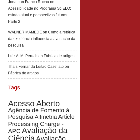
Jonathan Franco Rocha
on
Acessibilidade no Programa SciELO:
estado atual e perspectivas futuras –
Parte 2
WALNER MAMEDE
on
Como a retórica
da excelência influencia a avaliação da
pesquisa
Luiz A. M. Peruch
on
Fábrica de artigos
Thais Fernanda Leitão Casellato
on
Fábrica de artigos
Tags
Acesso Aberto
Agência de Fomento à
Pesquisa
Article
Altmetria
Processing Charge -
Avaliação da
APC
Ciência
Avaliação