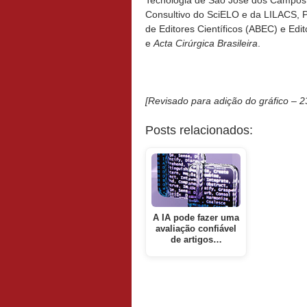
Tecnologia de São José dos Campo
Consultivo do SciELO e da LILACS, P
de Editores Científicos (ABEC) e Edi
e
Acta Cirúrgica Brasileira
.
[Revisado para adição do gráfico – 2
Posts relacionados:
A IA pode fazer uma
avaliação confiável
de artigos…