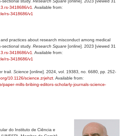
-sectional study.
Research Square
[online]. 2023 [viewed 31
s.3.rs-3418686/v1
. Available from:
cle/rs-3418686/v1
s and practices about research misconduct among medical
-sectional study.
Research Square
[online]. 2023 [viewed 31
s.3.rs-3418686/v1
. Available from:
cle/rs-3418686/v1
 trail.
Science
[online]. 2024, vol. 19383, no. 6680, pp. 252-
i.org/10.1126/science.zrjehzt
. Available from:
e/paper-mills-bribing-editors-scholarly-journals-science-
lar do Instituto de Ciência e