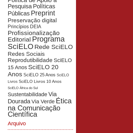
Política de Apoio à
Pesquisa
Políticas
Preprint
Públicas
Preservação digital
Princípios DEIA
Profissionalização
Programa
Editorial
SciELO
Rede SciELO
Redes Sociais
Reprodutibilidade
SciELO
SciELO 20
15 Anos
Anos
SciELO 25 Anos
SciELO
SciELO Livros 10 Anos
Livros
SciELO África do Sul
Via
Sustentabilidade
Ética
Dourada
Via Verde
na Comunicação
Científica
Arquivo