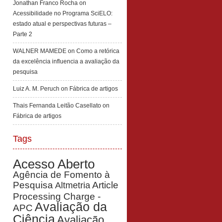
Jonathan Franco Rocha
on
Acessibilidade no Programa SciELO:
estado atual e perspectivas futuras –
Parte 2
WALNER MAMEDE
on
Como a retórica
da excelência influencia a avaliação da
pesquisa
Luiz A. M. Peruch
on
Fábrica de artigos
Thais Fernanda Leitão Casellato
on
Fábrica de artigos
Tags
Acesso Aberto
Agência de Fomento à
Pesquisa
Article
Altmetria
Processing Charge -
Avaliação da
APC
Ciência
Avaliação