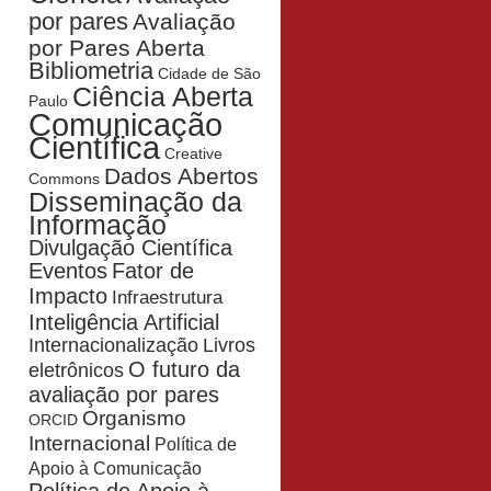
por pares
Avaliação
por Pares Aberta
Bibliometria
Cidade de São
Ciência Aberta
Paulo
Comunicação
Científica
Creative
Dados Abertos
Commons
Disseminação da
Informação
Divulgação Científica
Eventos
Fator de
Impacto
Infraestrutura
Inteligência Artificial
Livros
Internacionalização
O futuro da
eletrônicos
avaliação por pares
Organismo
ORCID
Internacional
Política de
Apoio à Comunicação