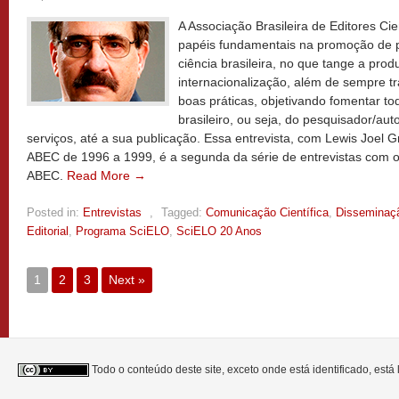
A Associação Brasileira de Editores Ci
papéis fundamentais na promoção de p
ciência brasileira, no que tange a prod
internacionalização, além de sempre tr
boas práticas, objetivando fomentar to
brasileiro, ou seja, do pesquisador/au
serviços, até a sua publicação. Essa entrevista, com Lewis Joel G
ABEC de 1996 a 1999, é a segunda da série de entrevistas com o
ABEC.
Read More →
Posted in:
Entrevistas
,
Tagged:
Comunicação Científica
,
Disseminaç
Editorial
,
Programa SciELO
,
SciELO 20 Anos
1
2
3
Next »
Todo o conteúdo deste site, exceto onde está identificado, est