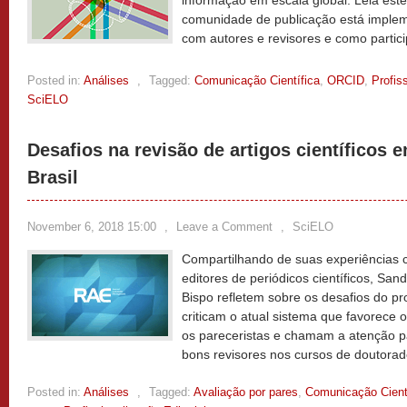
informação em escala global. Leia est
comunidade de publicação está implem
com autores e revisores e como partic
Posted in:
Análises
,
Tagged:
Comunicação Científica
,
ORCID
,
Profis
SciELO
Desafios na revisão de artigos científicos
Brasil
November 6, 2018 15:00
,
Leave a Comment
,
SciELO
Compartilhando de suas experiências c
editores de periódicos científicos, Sa
Bispo refletem sobre os desafios do pr
criticam o atual sistema que favorece 
os pareceristas e chamam a atenção p
bons revisores nos cursos de doutorad
Posted in:
Análises
,
Tagged:
Avaliação por pares
,
Comunicação Cient