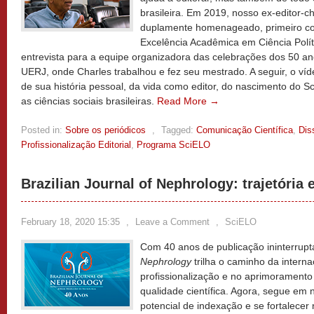
brasileira. Em 2019, nosso ex-editor-che
duplamente homenageado, primeiro c
Excelência Acadêmica em Ciência Polí
entrevista para a equipe organizadora das celebrações dos 50 a
UERJ, onde Charles trabalhou e fez seu mestrado. A seguir, o víd
de sua história pessoal, da vida como editor, do nascimento do S
as ciências sociais brasileiras.
Read More →
Posted in:
Sobre os periódicos
,
Tagged:
Comunicação Científica
,
Dis
Profissionalização Editorial
,
Programa SciELO
Brazilian Journal of Nephrology: trajetória 
February 18, 2020 15:35
,
Leave a Comment
,
SciELO
Com 40 anos de publicação ininterrupt
Nephrology
trilha o caminho da intern
profissionalização e no aprimoramento 
qualidade científica. Agora, segue em 
potencial de indexação e se fortalece