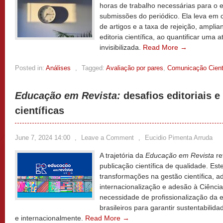
horas de trabalho necessárias para o 
submissões do periódico. Ela leva em 
de artigos e a taxa de rejeição, ampli
editoria científica, ao quantificar uma 
invisibilizada.
Read More →
Posted in:
Análises
,
Tagged:
Avaliação por pares
,
Comunicação Cient
Educação em Revista:
desafios editoriais e
científicas
June 7, 2024 14:00
,
Leave a Comment
,
Eucidio Pimenta Arruda
A trajetória da
Educação em Revista
re
publicação científica de qualidade. Est
transformações na gestão científica, a
internacionalização e adesão à Ciência
necessidade de profissionalização da ed
brasileiros para garantir sustentabilidad
e internacionalmente.
Read More →