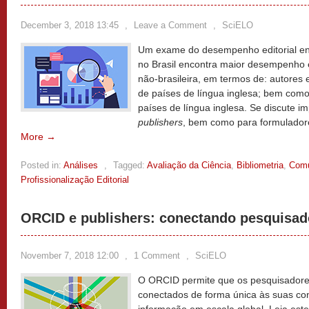
December 3, 2018 13:45
,
Leave a Comment
,
SciELO
Um exame do desempenho editorial entr
no Brasil encontra maior desempenho e
não-brasileira, em termos de: autores 
de países de língua inglesa; bem com
países de língua inglesa. Se discute im
publishers
, bem como para formuladore
More →
Posted in:
Análises
,
Tagged:
Avaliação da Ciência
,
Bibliometria
,
Comu
Profissionalização Editorial
ORCID e publishers: conectando pesquisad
November 7, 2018 12:00
,
1 Comment
,
SciELO
O ORCID permite que os pesquisadores
conectados de forma única às suas con