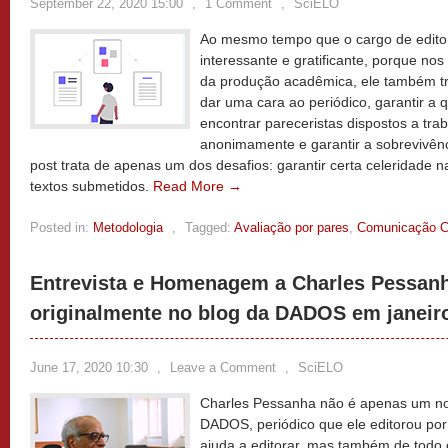
September 22, 2020 15:00
,
1 Comment
,
SciELO
Ao mesmo tempo que o cargo de editor 
interessante e gratificante, porque no
da produção acadêmica, ele também tr
dar uma cara ao periódico, garantir a 
encontrar pareceristas dispostos a tra
anonimamente e garantir a sobrevivênci
post trata de apenas um dos desafios: garantir certa celeridade 
textos submetidos.
Read More →
Posted in:
Metodologia
,
Tagged:
Avaliação por pares
,
Comunicação Ci
Entrevista e Homenagem a Charles Pessanh
originalmente no blog da DADOS em janeir
June 17, 2020 10:30
,
Leave a Comment
,
SciELO
Charles Pessanha não é apenas um nom
DADOS, periódico que ele editorou por
ajuda a editorar, mas também de todo 