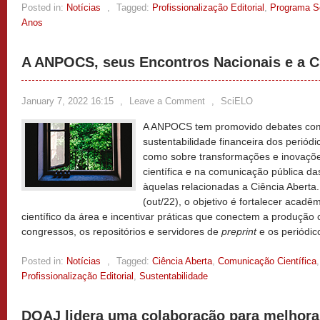
Posted in:
Notícias
,
Tagged:
Profissionalização Editorial
,
Programa S
Anos
A ANPOCS, seus Encontros Nacionais e a C
January 7, 2022 16:15
,
Leave a Comment
,
SciELO
A ANPOCS tem promovido debates com 
sustentabilidade financeira dos periódi
como sobre transformações e inovaçõ
científica e na comunicação pública da
àquelas relacionadas a Ciência Aberta
(out/22), o objetivo é fortalecer acadê
científico da área e incentivar práticas que conectem a produção c
congressos, os repositórios e servidores de
preprint
e os periódic
Posted in:
Notícias
,
Tagged:
Ciência Aberta
,
Comunicação Científica
Profissionalização Editorial
,
Sustentabilidade
DOAJ lidera uma colaboração para melhora