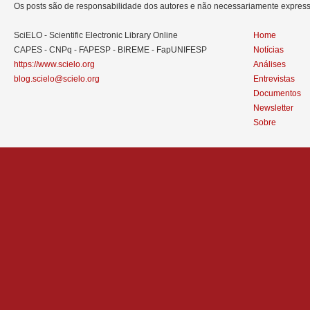
Os posts são de responsabilidade dos autores e não necessariamente expre
SciELO - Scientific Electronic Library Online
Home
CAPES - CNPq - FAPESP - BIREME - FapUNIFESP
Notícias
https://www.scielo.org
Análises
blog.scielo@scielo.org
Entrevistas
Documentos
Newsletter
Sobre