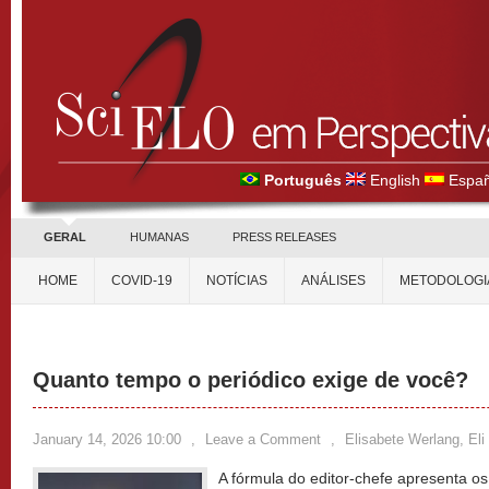
Português
English
Españ
GERAL
HUMANAS
PRESS RELEASES
HOME
COVID-19
NOTÍCIAS
ANÁLISES
METODOLOGI
Quanto tempo o periódico exige de você?
January 14, 2026 10:00
,
Leave a Comment
,
Elisabete Werlang, Eli
A fórmula do editor-chefe apresenta os