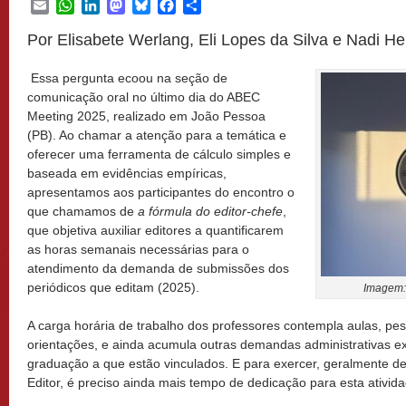
Email
WhatsApp
LinkedIn
Mastodon
Bluesky
Facebook
Share
Por Elisabete Werlang, Eli Lopes da Silva e Nadi H
Essa pergunta ecoou na seção de
comunicação oral no último dia do ABEC
Meeting 2025, realizado em João Pessoa
(PB). Ao chamar a atenção para a temática e
oferecer uma ferramenta de cálculo simples e
baseada em evidências empíricas,
apresentamos aos participantes do encontro o
que chamamos de
a fórmula do editor-chefe
,
que objetiva auxiliar editores a quantificarem
as horas semanais necessárias para o
atendimento da demanda de submissões dos
periódicos que editam (2025).
Imagem
A carga horária de trabalho dos professores contempla aulas, pes
orientações, e ainda acumula outras demandas administrativas e
graduação a que estão vinculados. E para exercer, geralmente de
Editor, é preciso ainda mais tempo de dedicação para esta ativida