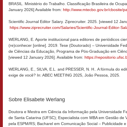
BRASIL. Ministério do Trabalho. Classificação Brasileira de Ocu
January 2026] Available from:
http://www.mtecbo.gov.br/cbosite/p
Scientific Journal Editor Salary. Ziprecruiter. 2025. [viewed 12 Ja
https://www.ziprecruiter.com/Salaries/Scientific-Journal-Editor-Sal
WERLANG, E. Aporte institucional para editores de periódicos cient
(re)conhecer [online]. 2019. Tese (Doutorado) – Universidade Fed
de Ciências da Educação, Programa de Pós-Graduação em Ciência
[viewed 12 January 2026]. Available from:
https://repositorio.ufs
WERLANG, E., SILVA, E.L. and PRESSER, N. H.. A fórmula do edit
exige de você? In: ABEC MEETING 2025, João Pessoa, 2025.
Sobre Elisabete Werlang
Doutora e Mestra em Ciência da Informação pela Universidade F
de Santa Catarina (UFSC); Especialista com MBA em Gestão de 
pela ESPM/RS; Bacharel em Comunicação Social – Publicidade e