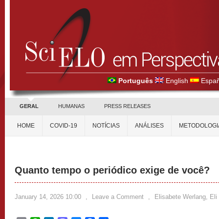
Português
English
Españ
GERAL
HUMANAS
PRESS RELEASES
HOME
COVID-19
NOTÍCIAS
ANÁLISES
METODOLOGI
Quanto tempo o periódico exige de você?
January 14, 2026 10:00
,
Leave a Comment
,
Elisabete Werlang, Eli