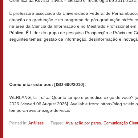
Científica da Revista Navus – Gestão e Tecnologia de 2011-2022.
É professora associada da Universidade Federal de Pernambuco
atuação na graduação e no programa de pós-graduação
stricto 
na área da Ciência da Informação e no Mestrado Profissional e
Pública. É Líder do grupo de pesquisa Prospecção e Práxis em G
seguintes temas: gestão da informação, desinformação e inovação
Como citar este post [ISO 690/2010]:
WERLANG, E. ,
et al.
Quanto tempo o periódico exige de você? [o
2026 [viewed
06 August 2026]. Available from: https://blog.scielo
tempo-a-revista-exige-de-voce/
Posted in:
Análises
,
Tagged:
Avaliação por pares
,
Comunicação Cient