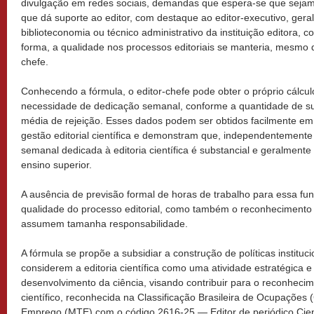
divulgação em redes sociais, demandas que espera-se que sejam r
que dá suporte ao editor, com destaque ao editor-executivo, ger
biblioteconomia ou técnico administrativo da instituição editora, 
forma, a qualidade nos processos editoriais se manteria, mesmo q
chefe.
Conhecendo a fórmula, o editor-chefe pode obter o próprio cálcul
necessidade de dedicação semanal, conforme a quantidade de s
média de rejeição. Esses dados podem ser obtidos facilmente em
gestão editorial científica e demonstram que, independentemente
semanal dedicada à editoria científica é substancial e geralmente i
ensino superior.
A ausência de previsão formal de horas de trabalho para essa 
qualidade do processo editorial, como também o reconhecimento i
assumem tamanha responsabilidade.
A fórmula se propõe a subsidiar a construção de políticas instituci
considerem a editoria científica como uma atividade estratégica e
desenvolvimento da ciência, visando contribuir para o reconheci
científico, reconhecida na Classificação Brasileira de Ocupações 
Emprego (MTE) com o código 2616-25 — Editor de periódico Cientí