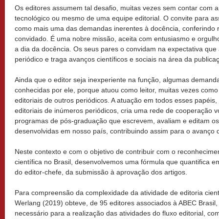
Os editores assumem tal desafio, muitas vezes sem contar com apor
tecnológico ou mesmo de uma equipe editorial. O convite para assu
como mais uma das demandas inerentes à docência, conferindo r
convidado. É uma nobre missão, aceita com entusiasmo e orgulho
a dia da docência. Os seus pares o convidam na expectativa que a
periódico e traga avanços científicos e sociais na área da publica
Ainda que o editor seja inexperiente na função, algumas demandas 
conhecidas por ele, porque atuou como leitor, muitas vezes com
editoriais de outros periódicos. A atuação em todos esses papéis
editoriais de inúmeros periódicos, cria uma rede de cooperação v
programas de pós-graduação que escrevem, avaliam e editam os
desenvolvidas em nosso país, contribuindo assim para o avanço d
Neste contexto e com o objetivo de contribuir com o reconhecimen
científica no Brasil, desenvolvemos uma fórmula que quantifica 
do editor-chefe, da submissão à aprovação dos artigos.
Para compreensão da complexidade da atividade de editoria cient
Werlang (2019) obteve, de 95 editores associados à ABEC Brasil,
necessário para a realização das atividades do fluxo editorial, 