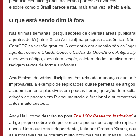
pesquisa científica global, acelerada por esses avanços,
e sobre como o Brasil parece estar, mais uma vez, alheio a ela.
O que está sendo dito lá fora
Nas últimas semanas, pesquisadores de diversas áreas publicara
agentes de IA (Inteligência Artificial) na pesquisa acadêmica. Não
ChatGPT
na versão gratuita. A categoria em questão são os “agen
agents)
, como o
Claude Code
, o
Codex
da
OpenAI
e o
Antigravity
escrevem código, executam
scripts
, coletam dados, analisam res
redigem textos de forma autônoma.
Acadêmicos de várias disciplinas têm relatado mudanças que, at
improváveis, a exemplo de replicações quase perfeitas de artigos
academicamente plausíveis em poucas horas, geração de result
criação de pacotes em R documentado e funcional e automatizaçã
antes muito custosa.
2
Andy Hall
, como descrito no post
The 100x Research Institution
e
artigo próprio sobre voto por correio e pediu que o agente repli
novos. Uma auditoria independente, feita por Graham Straus, d
as estimativas da IA ficaram muito próximas das humanas. Houve