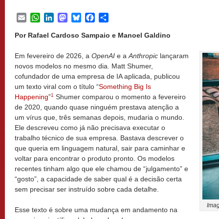
Email
WhatsApp
LinkedIn
Mastodon
Bluesky
Facebook
Share
Por Rafael Cardoso Sampaio e Manoel Galdino
Em fevereiro de 2026, a
OpenAI
e a
Anthropic
lançaram
novos modelos no mesmo dia. Matt Shumer,
cofundador de uma empresa de IA aplicada, publicou
um texto viral com o título “
Something Big Is
1
Happening
”
Shumer comparou o momento a fevereiro
de 2020, quando quase ninguém prestava atenção a
um vírus que, três semanas depois, mudaria o mundo.
Ele descreveu como já não precisava executar o
trabalho técnico de sua empresa. Bastava descrever o
que queria em linguagem natural, sair para caminhar e
voltar para encontrar o produto pronto. Os modelos
recentes tinham algo que ele chamou de “julgamento” e
“gosto”, a capacidade de saber qual é a decisão certa
sem precisar ser instruído sobre cada detalhe.
Ima
Esse texto é sobre uma mudança em andamento na