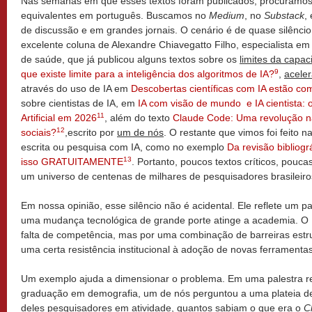
Nas semanas em que esses textos foram publicados, procuramos 
equivalentes em português. Buscamos no
Medium
, no
Substack
,
de discussão e em grandes jornais. O cenário é de quase silênci
excelente coluna de Alexandre Chiavegatto Filho, especialista e
de saúde, que já publicou alguns textos sobre os
limites da capa
9
que existe limite para a inteligência dos algoritmos de IA?
,
aceler
através do uso de IA em
Descobertas científicas com IA estão co
sobre cientistas de IA, em
IA com visão de mundo e IA cientista: o
11
Artificial em 2026
, além do texto
Claude Code: Uma revolução na
12
sociais?
,escrito por
um de nós
. O restante que vimos foi feito 
escrita ou pesquisa com IA, como no exemplo
Da revisão bibliogr
13
isso GRATUITAMENTE
. Portanto, poucos textos críticos, pouc
um universo de centenas de milhares de pesquisadores brasileiros
Em nossa opinião, esse silêncio não é acidental. Ele reflete um 
uma mudança tecnológica de grande porte atinge a academia. O B
falta de competência, mas por uma combinação de barreiras estrut
uma certa resistência institucional à adoção de novas ferramentas
Um exemplo ajuda a dimensionar o problema. Em uma palestra 
graduação em demografia, um de nós perguntou a uma plateia de
deles pesquisadores em atividade, quantos sabiam o que era o
C