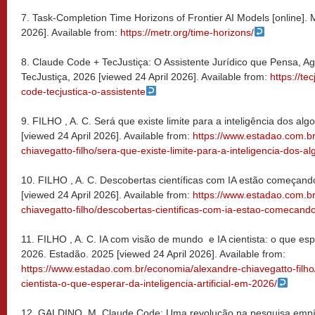
7. Task-Completion Time Horizons of Frontier AI Models [online].
2026]. Available from:
https://metr.org/time-horizons/
8. Claude Code + TecJustiça: O Assistente Jurídico que Pensa, A
TecJustiça, 2026 [viewed 24 April 2026]. Available from:
https://te
code-tecjustica-o-assistente
9. FILHO , A. C. Será que existe limite para a inteligência dos al
[viewed 24 April 2026]. Available from:
https://www.estadao.com.b
chiavegatto-filho/sera-que-existe-limite-para-a-inteligencia-dos-al
10. FILHO , A. C. Descobertas científicas com IA estão começando
[viewed 24 April 2026]. Available from:
https://www.estadao.com.b
chiavegatto-filho/descobertas-cientificas-com-ia-estao-comecando
11. FILHO , A. C. IA com visão de mundo e IA cientista: o que esper
2026. Estadão. 2025 [viewed 24 April 2026]. Available from:
https://www.estadao.com.br/economia/alexandre-chiavegatto-filh
cientista-o-que-esperar-da-inteligencia-artificial-em-2026/
12. GALDINO, M. Claude Code: Uma revolução na pesquisa empír