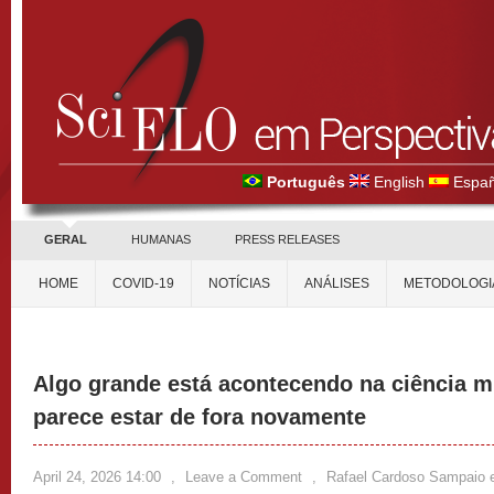
Português
English
Españ
GERAL
HUMANAS
PRESS RELEASES
HOME
COVID-19
NOTÍCIAS
ANÁLISES
METODOLOGI
Algo grande está acontecendo na ciência mu
parece estar de fora novamente
April 24, 2026 14:00
,
Leave a Comment
,
Rafael Cardoso Sampaio 