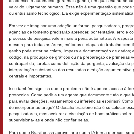
acadêmico a automação gera mais ganho, em quais ela aumenta r
valor do julgamento humano. Essa não é uma questão que pode se
ou entusiasmo tecnológico. Ela exige experimentação sistemática
Em vez de imaginar uma adoção uniforme, pesquisadores, prog
agências de fomento precisarão aprender, por tentativa, erro e 
processo de pesquisa valem mais a pena automatizar. A resposta
mesma para todas as áreas, métodos e etapas do trabalho científ
ganho pode estar na coleta, limpeza e documentação de dados; 
código, na produção de gráficos ou na preparação de primeiras v
contrapartida, tarefas como definição da pergunta, avaliação de pl
interpretação substantiva dos resultados e edição argumentativa
centrais e importantes.
Isso também significa que o problema não é apenas acesso à fer
protocolos. Como pedir a um agente que documente tudo o que f
para evitar deleções, vazamentos ou inferências espúrias? Como 
de incorporar ao artigo? O desafio brasileiro não é só colocar e
pesquisadores, mas acelerar a circulação de boas práticas sobr
supervisioná-las e onde não confiar nelas.
Para que o Brasil possa aproveitar o que a IA tem a oferecer, se