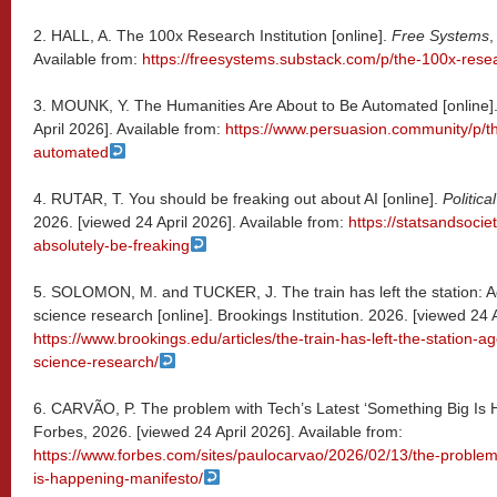
2. HALL, A. The 100x Research Institution [online].
Free Systems
,
Available from:
https://freesystems.substack.com/p/the-100x-resear
3. MOUNK, Y. The Humanities Are About to Be Automated [online]
April 2026]. Available from:
https://www.persuasion.community/p/t
automated
4. RUTAR, T. You should be freaking out about AI [online].
Politic
2026. [viewed 24 April 2026]. Available from:
https://statsandsoci
absolutely-be-freaking
5. SOLOMON, M. and TUCKER, J. The train has left the station: Age
science research [online]. Brookings Institution. 2026. [viewed 24 A
https://www.brookings.edu/articles/the-train-has-left-the-station-ag
science-research/
6. CARVÃO, P. The problem with Tech’s Latest ‘Something Big Is H
Forbes, 2026. [viewed 24 April 2026]. Available from:
https://www.forbes.com/sites/paulocarvao/2026/02/13/the-problem-
is-happening-manifesto/