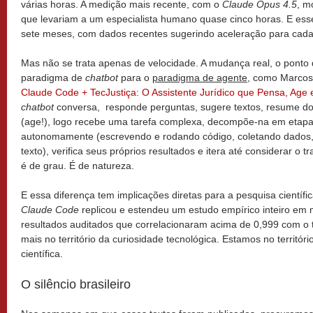
várias horas. A medição mais recente, com o
Claude Opus 4.5
, m
que levariam a um especialista humano quase cinco horas. E e
sete meses, com dados recentes sugerindo aceleração para cad
Mas não se trata apenas de velocidade. A mudança real, o ponto 
paradigma de
chatbot
para o
paradigma de agente
, como Marcos
Claude Code + TecJustiça: O Assistente Jurídico que Pensa, Age
chatbot
conversa, responde perguntas, sugere textos, resume d
(age!), logo recebe uma tarefa complexa, decompõe-na em etapa
autonomamente (escrevendo e rodando código, coletando dados, 
texto), verifica seus próprios resultados e itera até considerar o t
é de grau. É de natureza.
E essa diferença tem implicações diretas para a pesquisa científi
Claude Code
replicou e estendeu um estudo empírico inteiro e
resultados auditados que correlacionaram acima de 0,999 com o
mais no território da curiosidade tecnológica. Estamos no territó
científica.
O silêncio brasileiro