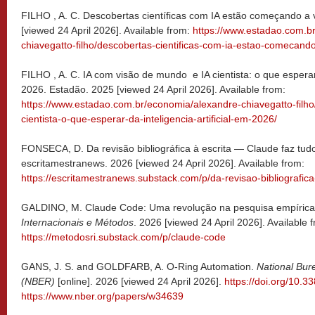
FILHO , A. C. Descobertas científicas com IA estão começando a v
[viewed 24 April 2026]. Available from:
https://www.estadao.com.b
chiavegatto-filho/descobertas-cientificas-com-ia-estao-comecando
FILHO , A. C. IA com visão de mundo e IA cientista: o que esperar 
2026. Estadão. 2025 [viewed 24 April 2026]. Available from:
https://www.estadao.com.br/economia/alexandre-chiavegatto-filh
cientista-o-que-esperar-da-inteligencia-artificial-em-2026/
FONSECA, D. Da revisão bibliográfica à escrita — Claude faz 
escritamestranews. 2026 [viewed 24 April 2026]. Available from:
https://escritamestranews.substack.com/p/da-revisao-bibliografica
GALDINO, M. Claude Code: Uma revolução na pesquisa empírica 
Internacionais e Métodos
. 2026 [viewed 24 April 2026]. Available 
https://metodosri.substack.com/p/claude-code
GANS, J. S. and GOLDFARB, A. O-Ring Automation.
National Bur
(NBER)
[online]. 2026 [viewed 24 April 2026].
https://doi.org/10.
https://www.nber.org/papers/w34639