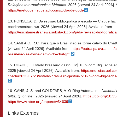
Relações Internacionais e Métodos
. 2026 [viewed 24 April 2026]. 
https://metodosri.substack.com/p/claude-code
13. FONSECA, D. Da revisão bibliográfica à escrita — Claude f
escritamestranews. 2026 [viewed 24 April 2026]. Available from:
https://escritamestranews.substack.com/p/da-revisao-bibliografica
14. SAMPAIO, R.C. Para que o Brasil não se torne cativo do Cha
[viewed 24 April 2026]. Available from:
https://outraspalavras.net
brasil-nao-se-torne-cativo-do-chatgpt/
15. CHADE, J. Estado brasileiro gastou R$ 10 bi com Big Techs e
2025 [viewed 24 April 2026]. Available from:
https://noticias.uol.c
chade/2025/07/23/estado-brasileiro-gastou-r-10-bi-com-big-tech
16. GANS, J. S. and GOLDFARB, A. O-Ring Automation.
National
(NBER)
[online]. 2026 [viewed 24 April 2026].
https://doi.org/10.
https://www.nber.org/papers/w34639
Links Externos