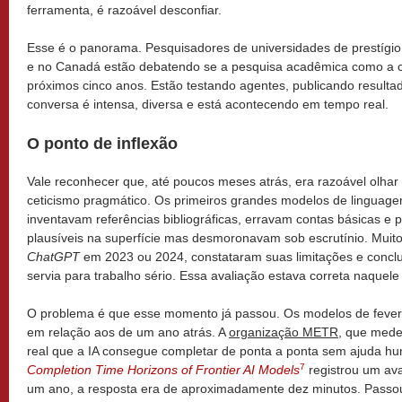
ferramenta, é razoável desconfiar.
Esse é o panorama. Pesquisadores de universidades de prestígi
e no Canadá estão debatendo se a pesquisa acadêmica como a 
próximos cinco anos. Estão testando agentes, publicando resultad
conversa é intensa, diversa e está acontecendo em tempo real.
O ponto de inflexão
Vale reconhecer que, até poucos meses atrás, era razoável olhar
ceticismo pragmático. Os primeiros grandes modelos de linguag
inventavam referências bibliográficas, erravam contas básicas e
plausíveis na superfície mas desmoronavam sob escrutínio. Muit
ChatGPT
em 2023 ou 2024, constataram suas limitações e concl
servia para trabalho sério. Essa avaliação estava correta naquel
O problema é que esse momento já passou. Os modelos de fevere
em relação aos de um ano atrás. A
organização METR
, que mede
real que a IA consegue completar de ponta a ponta sem ajuda h
7
Completion Time Horizons of Frontier AI Models
registrou um av
um ano, a resposta era de aproximadamente dez minutos. Passou