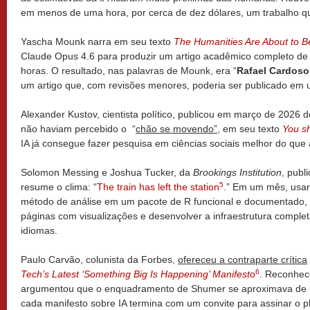
em menos de uma hora, por cerca de dez dólares, um trabalho que
Yascha Mounk narra em seu texto
The Humanities Are About to 
Claude Opus 4.6 para produzir um artigo acadêmico completo de 
horas. O resultado, nas palavras de Mounk, era “
Rafael Cardoso
um artigo que, com revisões menores, poderia ser publicado em u
Alexander Kustov, cientista político, publicou em março de 2026 
não haviam percebido o “
chão se movendo”
, em seu texto
You sh
IA já consegue fazer pesquisa em ciências sociais melhor do que 
Solomon Messing e Joshua Tucker, da
Brookings Institution
, publ
5
resume o clima: “
The train has left the station
.” Em um mês, usa
método de análise em um pacote de R funcional e documentado,
páginas com visualizações e desenvolver a infraestrutura comple
idiomas.
Paulo Carvão, colunista da Forbes,
ofereceu a contraparte crítica
6
Tech’s Latest ‘Something Big Is Happening’ Manifesto
. Reconhece
argumentou que o enquadramento de Shumer se aproximava de 
cada manifesto sobre IA termina com um convite para assinar o 