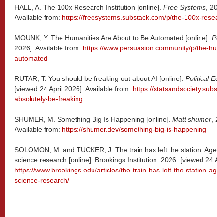
HALL, A. The 100x Research Institution [online].
Free Systems
, 2
Available from:
https://freesystems.substack.com/p/the-100x-resear
MOUNK, Y. The Humanities Are About to Be Automated [online].
P
2026]. Available from:
https://www.persuasion.community/p/the-hu
automated
RUTAR, T. You should be freaking out about AI [online].
Political 
[viewed 24 April 2026]. Available from:
https://statsandsociety.sub
absolutely-be-freaking
SHUMER, M. Something Big Is Happening [online].
Matt shumer
,
Available from:
https://shumer.dev/something-big-is-happening
SOLOMON, M. and TUCKER, J. The train has left the station: Agenti
science research [online]. Brookings Institution. 2026. [viewed 24 A
https://www.brookings.edu/articles/the-train-has-left-the-station-ag
science-research/