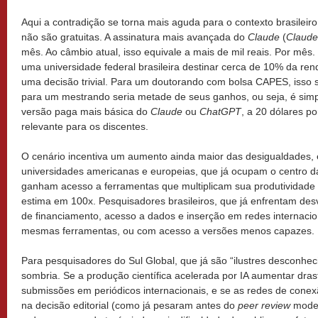
Aqui a contradição se torna mais aguda para o contexto brasileir
não são gratuitas. A assinatura mais avançada do
Claude
(
Claud
mês. Ao câmbio atual, isso equivale a mais de mil reais. Por mês
uma universidade federal brasileira destinar cerca de 10% da ren
uma decisão trivial. Para um doutorando com bolsa CAPES, isso s
para um mestrando seria metade de seus ganhos, ou seja, é sim
versão paga mais básica do
Claude
ou
ChatGPT
, a 20 dólares p
relevante para os discentes.
O cenário incentiva um aumento ainda maior das desigualdades
universidades americanas e europeias, que já ocupam o centro da 
ganham acesso a ferramentas que multiplicam sua produtividade 
estima em 100x. Pesquisadores brasileiros, que já enfrentam de
de financiamento, acesso a dados e inserção em redes internaci
mesmas ferramentas, ou com acesso a versões menos capazes.
Para pesquisadores do Sul Global, que já são “ilustres desconheci
sombria. Se a produção científica acelerada por IA aumentar dra
submissões em periódicos internacionais, e se as redes de conex
na decisão editorial (como já pesaram antes do
peer review
moder