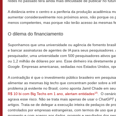
redes no passado terá ainda mais dificuldade de publicar no futur
A distância entre o centro e a periferia da produção acadêmica m
aumentar consideravelmente nos próximos anos, não porque os p
menos competentes, mas porque não terão acesso às mesmas f
O dilema do financiamento
Suponhamos que uma universidade ou agência de fomento brasile
e bancar assinaturas de agentes de IA para seus pesquisadores. 
pesquisador, uma universidade com 500 pesquisadores ativos gas
ou 1,2 milhão de dólares por ano. Esse dinheiro iria diretamente 
Google
. Empresas americanas, sediadas nos Estados Unidos, op
A contradição é que o investimento público brasileiro em pesquisa, 
alimentar as mesmas
big techs
que concentram poder sobre a infr
problema já evidente no Brasil, como aponta Jamil Chade em seu
15
R$ 10 bi com Big Techs em 1 ano, alertam entidades
. O cenári
agrava esse risco. Não se trata mais apenas de usar o
ChatGPT
p
artigos. Trata-se de delegar a execução inteira de pedaços de pr
controlados por empresas estrangeiras, com termos de uso que
momento e com acesso aos dados, prompts e resultados dos pesq