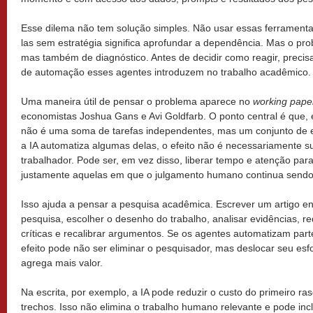
Esse dilema não tem solução simples. Não usar essas ferramentas s
las sem estratégia significa aprofundar a dependência. Mas o p
mas também de diagnóstico. Antes de decidir como reagir, preci
de automação esses agentes introduzem no trabalho acadêmico.
Uma maneira útil de pensar o problema aparece no
working pape
economistas Joshua Gans e Avi Goldfarb. O ponto central é que,
não é uma soma de tarefas independentes, mas um conjunto de
a IA automatiza algumas delas, o efeito não é necessariamente su
trabalhador. Pode ser, em vez disso, liberar tempo e atenção par
justamente aquelas em que o julgamento humano continua sendo
Isso ajuda a pensar a pesquisa acadêmica. Escrever um artigo en
pesquisa, escolher o desenho do trabalho, analisar evidências, red
críticas e recalibrar argumentos. Se os agentes automatizam part
efeito pode não ser eliminar o pesquisador, mas deslocar seu es
agrega mais valor.
Na escrita, por exemplo, a IA pode reduzir o custo do primeiro r
trechos. Isso não elimina o trabalho humano relevante e pode inc