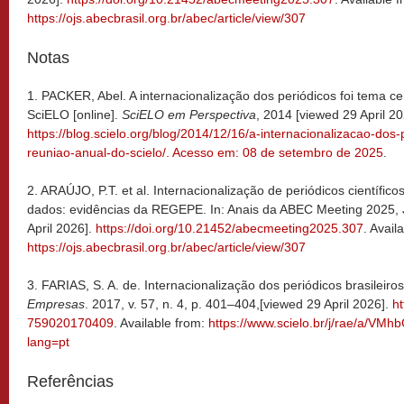
https://ojs.abecbrasil.org.br/abec/article/view/307
Notas
1. PACKER, Abel. A internacionalização dos periódicos foi tema ce
SciELO [online].
SciELO em Perspectiva
, 2014 [viewed 29 April 20
https://blog.scielo.org/blog/2014/12/16/a-internacionalizacao-dos-
reuniao-anual-do-scielo/. Acesso em: 08 de setembro de 2025
.
2. ARAÚJO, P.T. et al. Internacionalização de periódicos científi
dados: evidências da REGEPE. In: Anais da ABEC Meeting 2025,
April 2026].
https://doi.org/10.21452/abecmeeting2025.307
. Avail
https://ojs.abecbrasil.org.br/abec/article/view/307
3. FARIAS, S. A. de. Internacionalização dos periódicos brasileiro
Empresas
. 2017, v. 57, n. 4, p. 401–404,[viewed 29 April 2026].
ht
759020170409
. Available from:
https://www.scielo.br/j/rae/a/
lang=pt
Referências