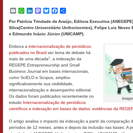
Email
WhatsApp
LinkedIn
Mastodon
Bluesky
Facebook
Share
Por Patrícia Trindade de Araújo, Editora Executiva (ANEGEPE
Silva(Centro Universitário Unihorizontes),
Felipe Luiz Neves 
e
Edmundo Inácio Júnior (UNICAMP).
Embora a
internacionalização de periódicos
publicados no Brasil
ser tema de debate há
1
mais de uma década
, a indexação da
REGEPE
Entrepreneurship and Small
Business Journal
em bases internacionais,
como SciELO e Scopus, ampliou
significativamente sua visibilidade,
internacionalização e desempenho editorial.
Os dados foram publicados recentemente no
Imagem
estudo
Internacionalização de periódicos
científicos e indexação em bases de dados: evidências da REGE
O artigo analisa o impacto da indexação a partir da comparação d
períodos de 12 meses, antes e depois da inclusão nas bases. A p