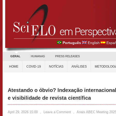
Português
English
Españ
GERAL
HUMANAS
PRESS RELEASES
HOME
COVID-19
NOTÍCIAS
ANÁLISES
METODOLOGI
Atestando o óbvio? Indexação internacion
e visibilidade de revista científica
April 29, 2026 15:00
,
Leave a Comment
,
Anais ABEC Meeting 202