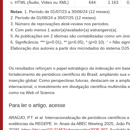
c. HTML (Áudio, Vídeo ou XML)
644
1.163
0
Notas
: 1. Período de 01/07/23 a 30/06/24 (12 meses).
2. Período de 01/08/24 a 30/07/25 (12 meses).
3. Número de reprovações
desk-review
nos períodos.
4. Com pelo menos 1 autor(a)/avaliador(a) estrangeiro(a).
5. As publicações em 2 idiomas são contabilizadas como um úni
6. Significância: *** (p<0.01), ** (p<0.05), * (p<0.10). ⁺ = Não signi
Elaboração dos autores a partir dos microdados do sistema OJ
Os resultados reforçam o papel estratégico da indexação em base
fortalecimento de periódicos científicos do Brasil, ampliando sua vi
inserção global. Como perspectivas futuras, destacam-se a ampli
internacional, o investimento em divulgação científica multimídi
como na Web of Science.
Para ler o artigo, acesse
ARAÚJO, P.T. et al. Internacionalização de periódicos científico
evidências da REGEPE. In: Anais da ABEC Meeting 2025, João Pe
2026].
https://doi.org/10.21452/abecmeeting2025.307
. Available 