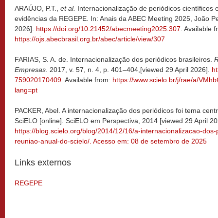
ARAÚJO, P.T.,
et al.
Internacionalização de periódicos científico
evidências da REGEPE. In: Anais da ABEC Meeting 2025, João Pe
2026].
https://doi.org/10.21452/abecmeeting2025.307
. Available 
https://ojs.abecbrasil.org.br/abec/article/view/307
FARIAS, S. A. de. Internacionalização dos periódicos brasileiros.
R
Empresas
. 2017, v. 57, n. 4, p. 401–404,[viewed 29 April 2026].
ht
759020170409
. Available from:
https://www.scielo.br/j/rae/a/
lang=pt
PACKER, Abel. A internacionalização dos periódicos foi tema cent
SciELO [online]. SciELO em Perspectiva, 2014 [viewed 29 April 202
https://blog.scielo.org/blog/2014/12/16/a-internacionalizacao-dos-
reuniao-anual-do-scielo/. Acesso em: 08 de setembro de 2025
Links externos
REGEPE