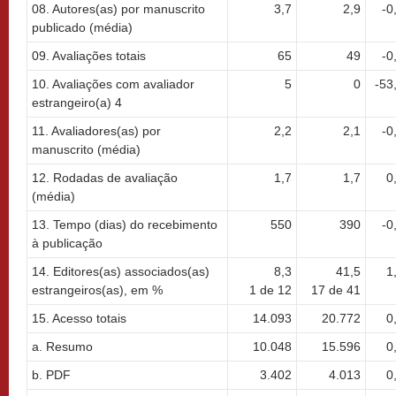
08. Autores(as) por manuscrito
3,7
2,9
-0
publicado (média)
09. Avaliações totais
65
49
-0
10. Avaliações com avaliador
5
0
-53
estrangeiro(a) 4
11. Avaliadores(as) por
2,2
2,1
-0
manuscrito (média)
12. Rodadas de avaliação
1,7
1,7
0
(média)
13. Tempo (dias) do recebimento
550
390
-0
à publicação
14. Editores(as) associados(as)
8,3
41,5
1
estrangeiros(as), em %
1 de 12
17 de 41
15. Acesso totais
14.093
20.772
0
a. Resumo
10.048
15.596
0
b. PDF
3.402
4.013
0