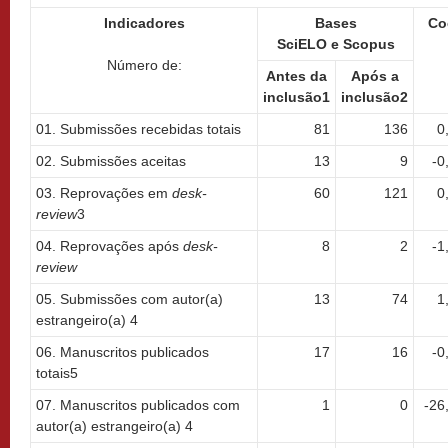
Indicadores
Bases
Co
SciELO e Scopus
Número de:
Antes da
Após a
inclusão1
inclusão2
01. Submissões recebidas totais
81
136
0
02. Submissões aceitas
13
9
-0
03. Reprovações em
desk-
60
121
0
review
3
04. Reprovações após
desk-
8
2
-1
review
05. Submissões com autor(a)
13
74
1
estrangeiro(a) 4
06. Manuscritos publicados
17
16
-0
totais5
07. Manuscritos publicados com
1
0
-26
autor(a) estrangeiro(a) 4