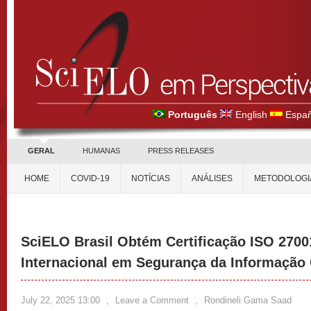
Português
English
Españ
GERAL
HUMANAS
PRESS RELEASES
HOME
COVID-19
NOTÍCIAS
ANÁLISES
METODOLOGI
SciELO Brasil Obtém Certificação ISO 2700
Internacional em Segurança da Informação C
July 22, 2025 13:00
,
Leave a Comment
,
Rondineli Gama Saad