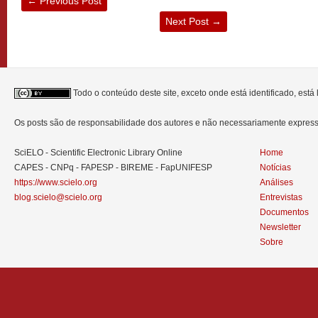
←
Previous Post
Next Post
→
Todo o conteúdo deste site, exceto onde está identificado, est
Os posts são de responsabilidade dos autores e não necessariamente expre
SciELO - Scientific Electronic Library Online
Home
CAPES - CNPq - FAPESP - BIREME - FapUNIFESP
Notícias
https://www.scielo.org
Análises
blog.scielo@scielo.org
Entrevistas
Documentos
Newsletter
Sobre