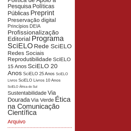
Política de Apoio à
Pesquisa
Políticas
Preprint
Públicas
Preservação digital
Princípios DEIA
Profissionalização
Programa
Editorial
SciELO
Rede SciELO
Redes Sociais
Reprodutibilidade
SciELO
SciELO 20
15 Anos
Anos
SciELO 25 Anos
SciELO
SciELO Livros 10 Anos
Livros
SciELO África do Sul
Via
Sustentabilidade
Ética
Dourada
Via Verde
na Comunicação
Científica
Arquivo