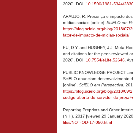
2020]. DOI:
10.1590/1981-5344/283
ARAUJO, R. Presença e impacto dos
mídias sociais [online].
SciELO em Pe
https://blog.scielo.org/blog/2018/07
fator-de-impacto-de-midias-sociais/
FU, D.Y. and HUGHEY, J.J. Meta-Res
and citations for the peer-reviewed ar
2020]. DOI:
10.7554/eLife.52646
. Av
PUBLIC KNOWLEDGE PROJECT and 
SciELO anunciam desenvolvimento de
[online].
SciELO em Perspectiva
, 201
https://blog.scielo.org/blog/2018/0
codigo-aberto-de-servidor-de-
preprin
Reporting Preprints and Other Interim
(NIH). 2017 [viewed 29 January 2020]
files/NOT-OD-17-050.html