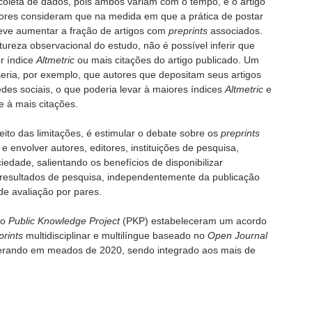
oleta de dados, pois ambos variam com o tempo, e o artigo
tores consideram que na medida em que a prática de postar
deve aumentar a fração de artigos com
preprints
associados.
tureza observacional do estudo, não é possível inferir que
r índice
Altmetric
ou mais citações do artigo publicado. Um
 seria, por exemplo, que autores que depositam seus artigos
des sociais, o que poderia levar à maiores índices
Altmetric
e
e à mais citações.
eito das limitações, é estimular o debate sobre os
preprints
 envolver autores, editores, instituições de pesquisa,
edade, salientando os benefícios de disponibilizar
resultados de pesquisa, independentemente da publicação
de avaliação por pares.
 o
Public Knowledge Project
(PKP) estabeleceram um acordo
prints
multidisciplinar e multilíngue baseado no
Open Journal
erando em meados de 2020, sendo integrado aos mais de