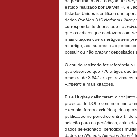
de pesquisa, mas a adoção dos
prep
estudo realizado por Darwin Fu e J
Estados Unidos identificou que apen
dados
PubMed
(
US
National Library 
correspondente depositado no
bioRx
que os artigos que contavam com
pr
mais citações que os artigos sem
pre
ao artigo, aos autores e ao periódic
possuir ou não
preprint
depositados a
O estudo realizado faz referência a 
que observou que 776 artigos que 
amostra de 3.647 artigos revisados 
Altmetric
e mais citações.
Fu e Hughey delimitaram o conjunto
providos de DOI e com no mínimo um au
exemplo, foram excluídos), dos qua
publicação no periódico entre 1° de
seleção para os periódicos, estes de
dados selecionado; periódicos multid
1
dados do
Altmetric
Attention Score
f