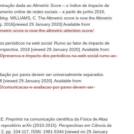
minação dada ao
Altmetric Score
– o índice de impacto de
ento online de redes sociais – a partir de junho 2016,
 blog
. WILLIAMS, C. The Altmetric score is now the Altmetric
g
, 2016[viewed 29 January 2020] Available from
tmetric-score-is-now-the-altmetric-attention-score/
os periódicos na
web
social: Rumo ao fator de impacto de
rspectiva
, 2018 [viewed 29 January 2020]. Available from:
/26/presenca-e-impacto-dos-periodicos-na-
web
-social-rumo-ao-
iação por pares devem ser universalmente separados
8 [viewed 29 January 2020]. Available from:
5/25/comunicacao-e-avaliacao-por-pares-devem-ser-
.E.
Preprints
na comunicação científica da Física de Altas
 repositório
arXiv
(2010-2015).
Perspectivas em Ciência da
no 2, pp. 104-117, ISSN: 1981-5344 [viewed on 29 January