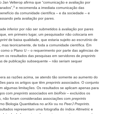
to Jan Velterop afirma que “comunicação e avaliação por
3
arados”,
e recomenda a imediata comunicação das
enefício da comunidade científica – e da sociedade – e
assando pela avaliação por pares.
ade inferior por não ser submetidos à avaliação por pares
 que, em primeiro lugar, um pesquisador não colocaria em
print
de baixa qualidade, que estaria sujeito ao escrutínio de
, mas teoricamente, de toda a comunidade científica. Em
 como o Plano U – o requerimento por parte das agências de
uem os resultados das pesquisas em servidores de
preprints
s de publicação subsequente – não seriam sequer
era as razões acima, se atendo tão somente ao aumento do
ões para os artigos que têm
preprints
associados. O conjunto
em algumas limitações. Os resultados se aplicam apenas para
igos com
preprints
associados em
bioRxiv
– excluídos os
ais, não foram consideradas associações com
preprints
mo Biologia Quantitativa no
arXiv
ou no
PeerJ Preprints
.
sultados representam uma fotografia do índice
Altmetric
e