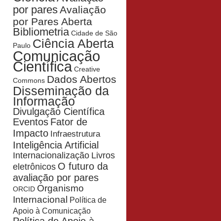
por pares
Avaliação
por Pares Aberta
Bibliometria
Cidade de São
Ciência Aberta
Paulo
Comunicação
Científica
Creative
Dados Abertos
Commons
Disseminação da
Informação
Divulgação Científica
Eventos
Fator de
Impacto
Infraestrutura
Inteligência Artificial
Livros
Internacionalização
O futuro da
eletrônicos
avaliação por pares
Organismo
ORCID
Internacional
Política de
Apoio à Comunicação