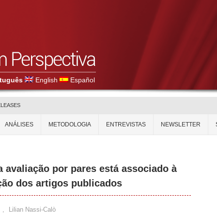
tuguês
English
Español
ELEASES
ANÁLISES
METODOLOGIA
ENTREVISTAS
NEWSLETTER
a avaliação por pares está associado à
ação dos artigos publicados
,
Lilian Nassi-Calò