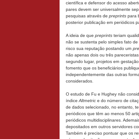
científica e defensor do acesso aber
pares devem ser universalmente sep
pesquisas através de
preprints
para b
posterior publicação em periódicos p
A ideia de que
preprints
teriam qualid
não se sustenta pelo simples fato de
risco sua reputação postando um
pre
não apenas dois ou três pareceristas
segundo lugar, projetos em gestação
fomento que os beneficiários publiq
independentemente das outras forma
considerados.
O estudo de Fu e Hughey não consid
índice
Altmetric
e do número de citaç
de dados selecionado, no entanto, t
periódicos que têm ao menos 50 art
periódicos multidisciplinares. Adem
depositados em outros servidores co
Também é preciso pontuar que os re