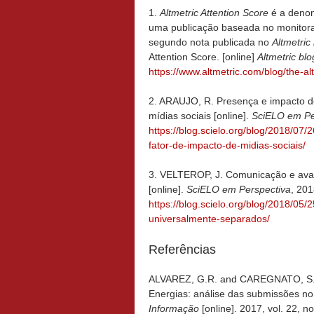
1.
Altmetric Attention Score
é a deno
uma publicação baseada no monitoram
segundo nota publicada no
Altmetric
Attention Score. [online]
Altmetric blo
https://www.altmetric.com/blog/the-al
2. ARAUJO, R. Presença e impacto d
mídias sociais [online].
SciELO em Pe
https://blog.scielo.org/blog/2018/07
fator-de-impacto-de-midias-sociais/
3. VELTEROP, J. Comunicação e aval
[online].
SciELO em Perspectiva
, 201
https://blog.scielo.org/blog/2018/0
universalmente-separados/
Referências
ALVAREZ, G.R. and CAREGNATO, S
Energias: análise das submissões no
Informação
[online]. 2017, vol. 22, 