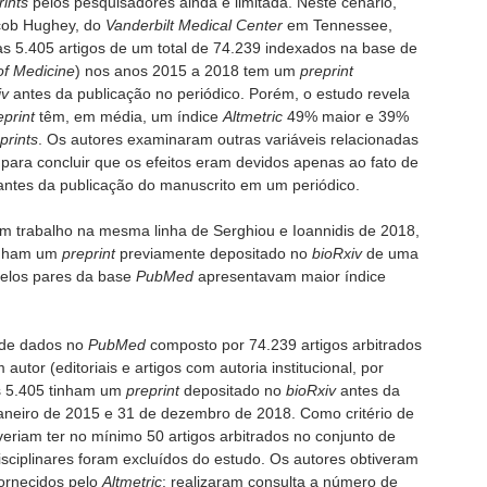
rints
pelos pesquisadores ainda é limitada. Neste cenário,
acob Hughey, do
Vanderbilt Medical Center
em Tennessee,
as 5.405 artigos de um total de 74.239 indexados na base de
of Medicine
) nos anos 2015 a 2018 tem um
preprint
iv
antes da publicação no periódico. Porém, o estudo revela
eprint
têm, em média, um índice
Altmetric
49% maior e 39%
prints
. Os autores examinaram outras variáveis relacionadas
o para concluir que os efeitos eram devidos apenas ao fato de
ntes da publicação do manuscrito em um periódico.
um trabalho na mesma linha de Serghiou e Ioannidis de 2018,
tinham um
preprint
previamente depositado no
bioRxiv
de uma
pelos pares da base
PubMed
apresentavam maior índice
 de dados no
PubMed
composto por 74.239 artigos arbitrados
tor (editoriais e artigos com autoria institucional, por
is 5.405 tinham um
preprint
depositado no
bioRxiv
antes da
 janeiro de 2015 e 31 de dezembro de 2018. Como critério de
veriam ter no mínimo 50 artigos arbitrados no conjunto de
isciplinares foram excluídos do estudo. Os autores obtiveram
ornecidos pelo
Altmetric
; realizaram consulta a número de