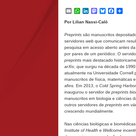
Email
WhatsApp
LinkedIn
Mastodon
Bluesky
Facebook
Share
Por Lilian Nassi-Calò
Preprints
são manuscritos depositad
servidores
web
que comunicam resul
pesquisa em acesso aberto antes da
por pares de um periódico. O servido
preprints
mais destacado historicame
arXiv
, que surgiu na década de 1990
atualmente na Universidade Cornell 
manuscritos de física, matemáticas e
afins. Em 2013, o
Cold Spring Harbo
inaugurou o servidor de
preprints
bio
manuscritos em biologia e ciências d
outros servidores de
preprints
em vár
crescendo mundialmente.
Nas ciências biológicas e biomédic
Institute of Health
e
Wellcome
incenti