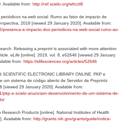
0
. Available from:
http://ref.scielo.org/whczt8
 periódicos na
web
social: Rumo ao fator de impacto de
rspectiva
, 2018 [viewed 29 January 2020]. Available from:
/26/presenca-e-impacto-dos-periodicos-na-
web
-social-rumo-ao-
earch: Releasing a
preprint
is associated with more attention
ticle.
eLife
[online]. 2019, vol. 8, e52646 [viewed 29 January
ailable from:
https://elifesciences.org/articles/52646
SCIENTIFIC ELECTRONIC LIBRARY ONLINE. PKP e
 um sistema de código aberto de Servidor de
Preprints
8 [viewed 29 January 2020]. Available from:
9/21/pkp-e-scielo-anunciam-desenvolvimento-de-um-sistema-de-
ts
/
 Research Products [online]. National Institutes of Health
. Available from:
http://grants.nih.gov/grants/guide/notice-