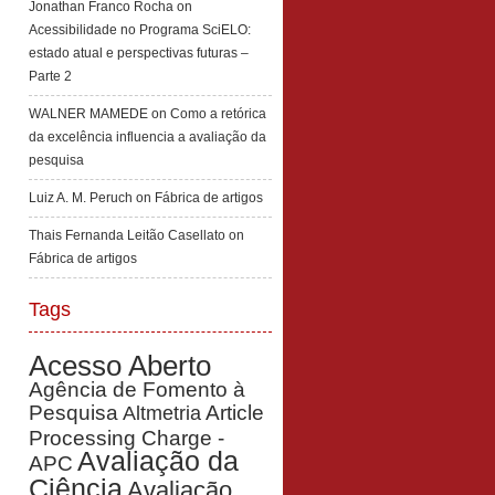
Jonathan Franco Rocha
on
Acessibilidade no Programa SciELO:
estado atual e perspectivas futuras –
Parte 2
WALNER MAMEDE
on
Como a retórica
da excelência influencia a avaliação da
pesquisa
Luiz A. M. Peruch
on
Fábrica de artigos
Thais Fernanda Leitão Casellato
on
Fábrica de artigos
Tags
Acesso Aberto
Agência de Fomento à
Pesquisa
Article
Altmetria
Processing Charge -
Avaliação da
APC
Ciência
Avaliação