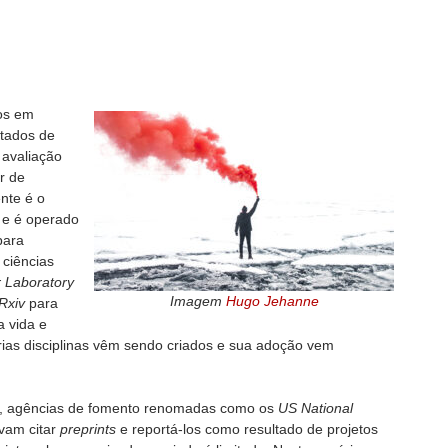
os em
tados de
 avaliação
r de
nte é o
 e é operado
para
 ciências
r Laboratory
Imagem
Hugo Jehanne
Rxiv
para
a vida e
ias disciplinas vêm sendo criados e sua adoção vem
as, agências de fomento renomadas como os
US National
vam citar
preprints
e reportá-los como resultado de projetos