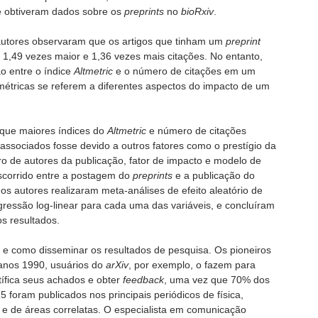
 obtiveram dados sobre os
preprints
no
bioRxiv
.
autores observaram que os artigos que tinham um
preprint
1,49 vezes maior e 1,36 vezes mais citações. No entanto,
o entre o índice
Altmetric
e o número de citações em um
étricas se referem a diferentes aspectos do impacto de um
 que maiores índices do
Altmetric
e número de citações
associados fosse devido a outros fatores como o prestígio da
ero de autores da publicação, fator de impacto e modelo de
scorrido entre a postagem do
preprints
e a publicação do
 os autores realizaram meta-análises de efeito aleatório de
egressão log-linear para cada uma das variáveis, e concluíram
os resultados.
 e como disseminar os resultados de pesquisa. Os pioneiros
anos 1990, usuários do
arXiv
, por exemplo, o fazem para
ífica seus achados e obter
feedback
, uma vez que 70% dos
 foram publicados nos principais periódicos de física,
e de áreas correlatas. O especialista em comunicação