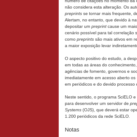
número de citações no momento da c
não considera esta alteração. Os au
preprints
se tornar mais frequente, 
Alertam, no entanto, que devido à na
depositar um
preprint
cause um maio
cenário possível para tal correlação
como
preprints
são mais ativos em re
a maior exposição levar indiretament
O aspecto positivo do estudo, a desp
em todas as áreas do conhecimento, e
agências de fomento, governos e soci
imediatamente em acesso aberto os 
em periódicos e do devido processo 
Neste sentido, o programa SciELO e
para desenvolver um servidor de
pre
Systems
(OJS), que deverá estar op
1.200 periódicos da rede SciELO.
Notas