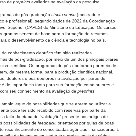
 uso de
preprints
avaliados na avaliação da pesquisa.
rogramas de pós-graduação
stricto sensu
(mestrado e
o e profissional), segundo dados de 2022 da Coordenação
vel Superior (CAPES) do Ministério da Educação. Os cursos
programas servem de base para a formação de recursos
ara o desenvolvimento da ciência e tecnologia no país.
do conhecimento científico têm sido realizadas
mas de pós-graduação, por meio de um dos principais pilares
quisa científica. Os programas de pós-doutorado por meio de
ibuem, da mesma forma, para a produção científica nacional.
es, doutores e pós-doutores na avaliação por pares de
s
é de importância tanto para sua formação como autores e
r com seu conhecimento na avaliação de
preprints
.
amplo leque de possibilidades que se abrem ao utilizar a
lmente pode ter sido recebido com reservas por parte da
la falta da etapa de “validação” presente nos artigos de
s possibilidades de
feedback
, orientados por guias de boas
ido reconhecimento de conceituadas agências financiadoras. E
rmação de jovens pesquisadores e profissionais de várias