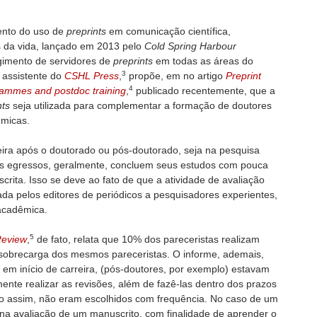
mento do uso de
preprints
em comunicação científica,
s da vida, lançado em 2013 pelo
Cold Spring Harbour
imento de servidores de
preprints
em todas as áreas do
3
 assistente do
CSHL Press
,
propõe, em no artigo
Preprint
4
rammes and postdoc training
,
publicado recentemente, que a
nts
seja utilizada para complementar a formação de doutores
êmicas.
eira após o doutorado ou pós-doutorado, seja na pesquisa
onais egressos, geralmente, concluem seus estudos com pouca
crita. Isso se deve ao fato de que a atividade de avaliação
da pelos editores de periódicos a pesquisadores experientes,
acadêmica.
5
Review
,
de fato, relata que 10% dos pareceristas realizam
sobrecarga dos mesmos pareceristas. O informe, ademais,
em início de carreira, (pós-doutores, por exemplo) estavam
nte realizar as revisões, além de fazê-las dentro dos prazos
mo assim, não eram escolhidos com frequência. No caso de um
na avaliação de um manuscrito, com finalidade de aprender o