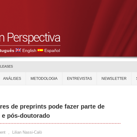
tuguês
English
Español
ELEASES
ANÁLISES
METODOLOGIA
ENTREVISTAS
NEWSLETTER
es de preprints pode fazer parte de
 e pós-doutorado
ent
,
Lilian Nassi-Calò