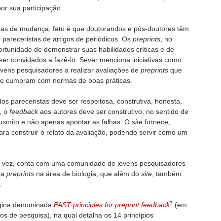
or sua participação.
ias de mudança, fato é que doutorandos e pós-doutores têm
pareceristas de artigos de periódicos. Os
preprints
, no
rtunidade de demonstrar suas habilidades críticas e de
er convidados a fazê-lo. Sever menciona iniciativas como
ovens pesquisadores a realizar avaliações de
preprints
que
que cumpram com normas de boas práticas.
s pareceristas deve ser respeitosa, construtiva, honesta,
, o
feedback
aos autores deve ser construtivo, no sentido de
uscrito e não apenas apontar as falhas. O
site
fornece,
para construir o relato da avaliação, podendo servir como um
ua vez, conta com uma comunidade de jovens pesquisadores
ta
preprints
na área de biologia, que além do
site
, também
.
7
gina denominada
FAST principles for preprint feedback
(em
os de pesquisa), na qual detalha os 14 princípios