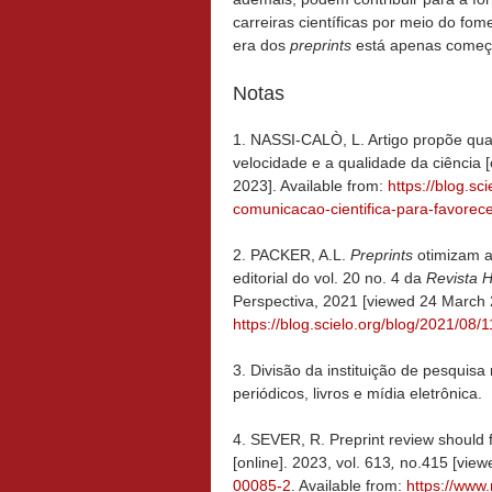
carreiras científicas por meio do fom
era dos
preprints
está apenas começ
Notas
1. NASSI-CALÒ, L. Artigo propõe quat
velocidade e a qualidade da ciência 
2023]. Available from:
https://blog.sc
comunicacao-cientifica-para-favorece
2. PACKER, A.L.
Preprints
otimizam a
editorial do vol. 20 no. 4 da
Revista 
Perspectiva, 2021 [viewed 24 March 2
https://blog.scielo.org/blog/2021/08
3. Divisão da instituição de pesquis
periódicos, livros e mídia eletrônica.
4. SEVER, R. Preprint review should
[online]. 2023, vol. 613
,
no.415 [view
00085-2
. Available from:
https://www