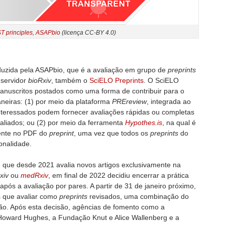
T principles, ASAPbio
(licença CC-BY 4.0)
roduzida pela ASAPbio, que é a avaliação em grupo de
preprints
 servidor
bioRxiv
, também o
SciELO Preprints
. O SciELO
manuscritos postados como uma forma de contribuir para o
eiras: (1) por meio da plataforma
PREreview
, integrada ao
interessados podem fornecer avaliações rápidas ou completas
aliados; ou (2) por meio da ferramenta
Hypothes.is
, na qual é
mente no PDF do
preprint
, uma vez que todos os
preprints
do
onalidade.
, que desde 2021 avalia novos artigos exclusivamente na
xiv
ou
medRxiv
, em final de 2022 decidiu encerrar a prática
 após a avaliação por pares. A partir de 31 de janeiro próximo,
os que avaliar como
preprints
revisados, uma combinação do
ão. Após esta decisão, agências de fomento como a
Howard Hughes, a Fundação Knut e Alice Wallenberg e a