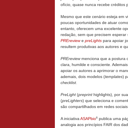
ofício, quase nunca recebe créditos p
Mesmo que este cenário esteja em v
poucas oportunidades de atuar como 
entanto, oferecem uma excelente opo
redação, sem que precisem esperar s
PREreview
e
preLights
para apoiar j
resultem produtivas aos autores e 
PREreview
menciona que a postura do
clara, humilde e consciente. Ademais
apoiar os autores a aprimorar o man
ademais, dois modelos (
templates
) 
checklist
.
PreLight
(
preprint
highlights), por s
(
preLighters
) que seleciona e comen
são compartilhados em redes sociais
6
A iniciativa
ASAPbio
publica uma pá
analogia aos princípios FAIR dos dad