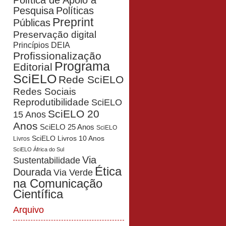
Política de Apoio à
Pesquisa
Políticas
Preprint
Públicas
Preservação digital
Princípios DEIA
Profissionalização
Programa
Editorial
SciELO
Rede SciELO
Redes Sociais
Reprodutibilidade
SciELO
SciELO 20
15 Anos
Anos
SciELO 25 Anos
SciELO
SciELO Livros 10 Anos
Livros
SciELO África do Sul
Via
Sustentabilidade
Ética
Dourada
Via Verde
na Comunicação
Científica
Arquivo