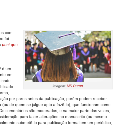
dos com
o foi
m
post
que
t
é um
ente em
inado
Imagem:
MD Duran
.
blicado
orma,
ação por pares antes da publicação, porém podem receber
a (ou de quem se julgue apto a fazê-lo), que funcionam como
 Os comentários são moderados, e na maior parte das vezes,
nsideração para fazer alterações no manuscrito (ou mesmo
inalmente submetê-lo para publicação formal em um periódico,