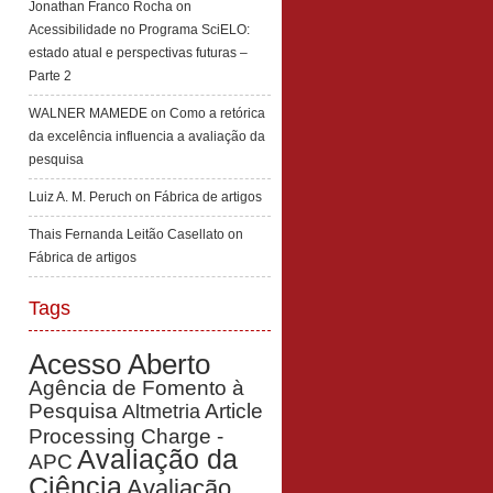
Jonathan Franco Rocha
on
Acessibilidade no Programa SciELO:
estado atual e perspectivas futuras –
Parte 2
WALNER MAMEDE
on
Como a retórica
da excelência influencia a avaliação da
pesquisa
Luiz A. M. Peruch
on
Fábrica de artigos
Thais Fernanda Leitão Casellato
on
Fábrica de artigos
Tags
Acesso Aberto
Agência de Fomento à
Pesquisa
Article
Altmetria
Processing Charge -
Avaliação da
APC
Ciência
Avaliação