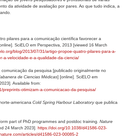
ento da atividade de avaliação por pares. Ao que tudo indica, a
ando.
ro pilares para a comunicação científica favorecer a
[online]. SciELO em Perspectiva, 2013 [viewed 16 March
ielo.org/blog/2013/07/31/artigo-propoe-quatro-pilares-para-a-
r-a-velocidade-e-a-qualidade-da-ciencia/
 comunicação da pesquisa [publicado originalmente no
Habanera de Ciencias Médicas
] [online]. SciELO em
023]. Available from:
/11/preprints-otimizam-a-comunicacao-da-pesquisa/
a norte-americana
Cold Spring Harbour Laboratory
que publica
 form part of PhD programmes and postdoc training.
Nature
ed 24 March 2023].
https://doi.org/10.1038/d41586-023-
.nature.com/articles/d41586-023-00085-2