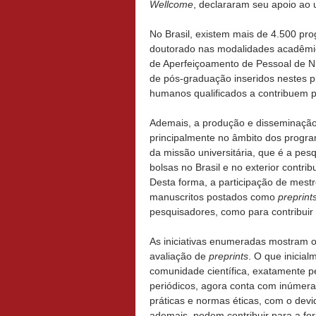
Wellcome
, declararam seu apoio ao
No Brasil, existem mais de 4.500 p
doutorado nas modalidades acadêmic
de Aperfeiçoamento de Pessoal de Ní
de pós-graduação inseridos nestes 
humanos qualificados a contribuem p
Ademais, a produção e disseminação 
principalmente no âmbito dos progra
da missão universitária, que é a pes
bolsas no Brasil e no exterior contr
Desta forma, a participação de mestr
manuscritos postados como
preprint
pesquisadores, como para contribui
As iniciativas enumeradas mostram o 
avaliação de
preprints
. O que inicia
comunidade científica, exatamente pe
periódicos, agora conta com inúmera
práticas e normas éticas, com o dev
ademais, podem contribuir para a fo