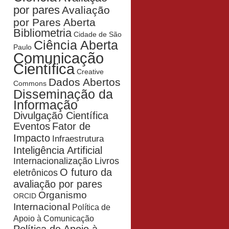
por pares
Avaliação
por Pares Aberta
Bibliometria
Cidade de São
Ciência Aberta
Paulo
Comunicação
Científica
Creative
Dados Abertos
Commons
Disseminação da
Informação
Divulgação Científica
Eventos
Fator de
Impacto
Infraestrutura
Inteligência Artificial
Livros
Internacionalização
O futuro da
eletrônicos
avaliação por pares
Organismo
ORCID
Internacional
Política de
Apoio à Comunicação