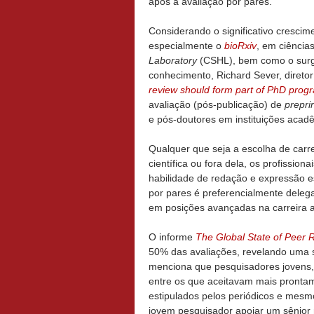
após a avaliação por pares.
Considerando o significativo cresci
especialmente o
bioRxiv
, em ciência
Laboratory
(CSHL), bem como o surg
conhecimento, Richard Sever, diretor
review should form part of PhD prog
avaliação (pós-publicação) de
prepri
e pós-doutores em instituições acad
Qualquer que seja a escolha de carr
científica ou fora dela, os profissi
habilidade de redação e expressão es
por pares é preferencialmente delega
em posições avançadas na carreira 
O informe
The Global State of Peer 
50% das avaliações, revelando uma 
menciona que pesquisadores jovens, 
entre os que aceitavam mais prontame
estipulados pelos periódicos e mes
jovem pesquisador apoiar um sênior 