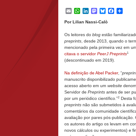
Email
WhatsApp
LinkedIn
Mastodon
Bluesky
Facebook
Share
Por Lilian Nassi-Calò
Os leitores do
blog
estão familiariza
preprints
, desde 2013, quando o term
mencionado pela primeira vez em u
1
citava o servidor
PeerJ Preprints
(descontinuado em 2019).
Na definição de Abel Packer
, “
preprin
manuscrito disponibilizado publicam
acesso aberto em um
website
denom
Servidor de
Preprints
antes de ser pu
2
por um periódico científico.”
Desta f
preprints
não são submetidos à avali
comentários da comunidade científic
avaliação por pares pós-publicação.
os autores do artigo os levam em co
novos cálculos ou experimentos) e f