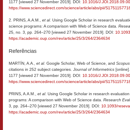
1177 [viewed 27 November 2019]. DOI:
10.1016/J.JOI.2018.09.0
https://www.sciencedirect.com/science/article/abs/pii/S17511577
2. PRINS, A.A.M.,
et al
. Using Google Scholar in research evaluati
science programs: A comparison with Web of Science data.
Resea
25, no. 3, pp. 264–270 [viewed 27 November 2019]. DOI:
10.1093
https://academic.oup.com/rev/article/25/3/264/2364634
Referências
MARTÍN, A.A.,
et al
. Google Scholar, Web of Science, and
Scopus
citations in 252 subject categories.
Journal of Informetrics
[online]
1177 [viewed 27 November 2019]. DOI:
10.1016/J.JOI.2018.09.0
https://www.sciencedirect.com/science/article/abs/pii/S17511577
PRINS, A.A.M.,
et al
. Using Google Scholar in research evaluation
programs: A comparison with Web of Science data.
Research Eval
3, pp. 264–270 [viewed 27 November 2019]. DOI:
10.1093/reseva
https://academic.oup.com/rev/article/25/3/264/2364634