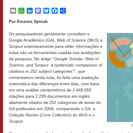
Email
WhatsApp
LinkedIn
Mastodon
Bluesky
Facebook
Share
Por Ernesto Spinak
Os pesquisadores geralmente consultam o
Google Acadêmico (GA),
Web of Science
(WoS) e
Scopus
extensivamente para obter informações e
estas são as ferramentas usadas nas avaliações
da pesquisa. No artigo “
Google Scholar, Web of
Science, and Scopus: a systematic comparison of
1
citations in 252 subject categories
”
, que
comentamos nesta nota, foi feita uma avaliação
sistemática das diferenças entre elas, com base
em uma análise cientométrica de 2.448.055
citações para 2.299 documentos em inglês
altamente citados de 252 categorias de áreas do
GA publicados em 2006, comparando o GA, a
Coleção Núcleo (
Core Collection
) do WoS e o
Scopus
.