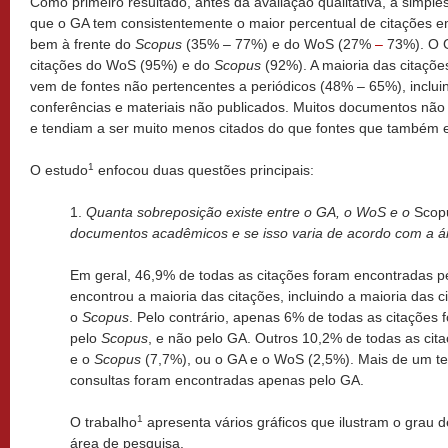
Como primeiro resultado, antes da avaliação qualitativa, a simpl
que o GA tem consistentemente o maior percentual de citações 
bem à frente do
Scopus
(35% – 77%) e do WoS (27%
–
73%). O 
citações do WoS (95%) e do
Scopus
(92%). A maioria das citaçõ
vem de fontes não pertencentes a periódicos (48% – 65%), inclui
conferências e materiais não publicados. Muitos documentos nã
e tendiam a ser muito menos citados do que fontes que também
1
O estudo
enfocou duas questões principais:
1.
Quanta sobreposição existe entre o GA, o WoS e o
Scop
documentos acadêmicos e se isso varia de acordo com a á
Em geral, 46,9% de todas as citações foram encontradas p
encontrou a maioria das citações, incluindo a maioria das 
o
Scopus
. Pelo contrário, apenas 6% de todas as citações
pelo
Scopus
, e não pelo GA. Outros 10,2% de todas as cit
e o
Scopus
(7,7%), ou o GA e o WoS (2,5%). Mais de um te
consultas foram encontradas apenas pelo GA.
1
O trabalho
apresenta vários gráficos que ilustram o grau 
área de pesquisa.