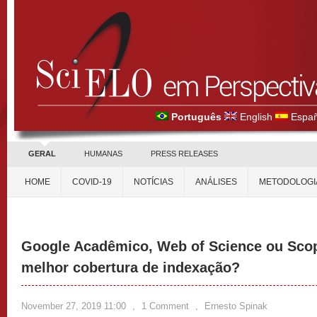
Português
English
Españ
GERAL
HUMANAS
PRESS RELEASES
HOME
COVID-19
NOTÍCIAS
ANÁLISES
METODOLOGI
Google Acadêmico, Web of Science ou Scop
melhor cobertura de indexação?
November 27, 2019 11:00
,
1 Comment
,
Ernesto Spinak