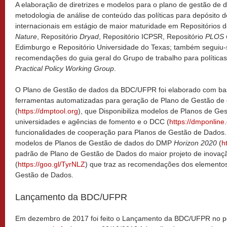
A elaboração de diretrizes e modelos para o plano de gestão de d
metodologia de análise de conteúdo das políticas para depósito d
internacionais em estágio de maior maturidade em Repositórios d
Nature
, Repositório
Dryad
, Repositório ICPSR, Repositório
PLOS 
Edimburgo e Repositório Universidade do Texas; também seguiu-
recomendações do guia geral do Grupo de trabalho para políticas
Practical Policy Working Group
.
O Plano de Gestão de dados da BDC/UFPR foi elaborado com bas
ferramentas automatizadas para geração de Plano de Gestão d
(
https://dmptool.org
), que Disponibiliza modelos de Planos de Ge
universidades e agências de fomento e o DCC (
https://dmponline
funcionalidades de cooperação para Planos de Gestão de Dados
modelos de Planos de Gestão de dados do DMP
Horizon 2020
(
h
padrão de Plano de Gestão de Dados do maior projeto de inova
(
https://goo.gl/TyrNLZ
) que traz as recomendações dos elementos
Gestão de Dados.
Lançamento da BDC/UFPR
Em dezembro de 2017 foi feito o Lançamento da BDC/UFPR no po