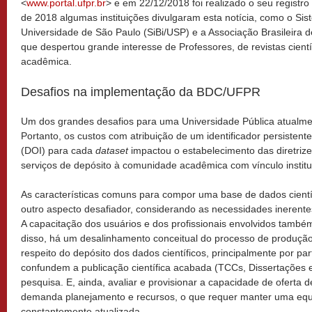
<
www.portal.ufpr.br
> e em 22/12/2018 foi realizado o seu registr
de 2018 algumas instituições divulgaram esta notícia, como o Sis
Universidade de São Paulo (SiBi/USP) e a Associação Brasileira de
que despertou grande interesse de Professores, de revistas cient
acadêmica.
Desafios na implementação da BDC/UFPR
Um dos grandes desafios para uma Universidade Pública atualmen
Portanto, os custos com atribuição de um identificador persisten
(DOI) para cada
dataset
impactou o estabelecimento das diretrize
serviços de depósito à comunidade acadêmica com vínculo instit
As características comuns para compor uma base de dados científ
outro aspecto desafiador, considerando as necessidades inerent
A capacitação dos usuários e dos profissionais envolvidos també
disso, há um desalinhamento conceitual do processo de produção
respeito do depósito dos dados científicos, principalmente por pa
confundem a publicação científica acabada (TCCs, Dissertações 
pesquisa. E, ainda, avaliar e provisionar a capacidade de oferta
demanda planejamento e recursos, o que requer manter uma equip
constantemente atualizada.