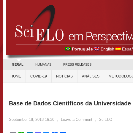
Português
English
Españ
GERAL
HUMANAS
PRESS RELEASES
HOME
COVID-19
NOTÍCIAS
ANÁLISES
METODOLOGI
Base de Dados Científicos da Universidade
September 18, 2018 16:30
,
Leave a Comment
,
SciELO