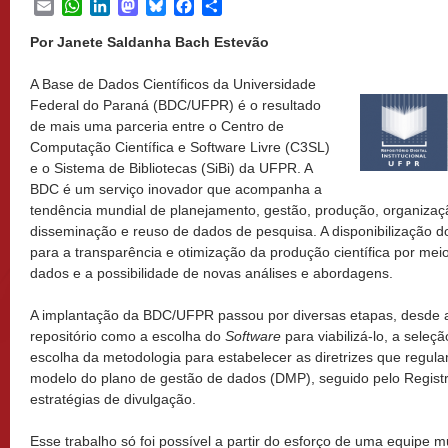
Email
WhatsApp
LinkedIn
Mastodon
Bluesky
Facebook
Share
Por Janete Saldanha Bach Estevão
A Base de Dados Científicos da Universidade
Federal do Paraná (BDC/UFPR) é o resultado
de mais uma parceria entre o Centro de
Computação Científica e Software Livre (C3SL)
e o Sistema de Bibliotecas (SiBi) da UFPR. A
BDC é um serviço inovador que acompanha a
tendência mundial de planejamento, gestão, produção, organiza
disseminação e reuso de dados de pesquisa. A disponibilização d
para a transparência e otimização da produção científica por mei
dados e a possibilidade de novas análises e abordagens.
A implantação da BDC/UFPR passou por diversas etapas, desde a 
repositório como a escolha do
Software
para viabilizá-lo, a sele
escolha da metodologia para estabelecer as diretrizes que regul
modelo do plano de gestão de dados (DMP), seguido pelo Regist
estratégias de divulgação.
Esse trabalho só foi possível a partir do esforço de uma equipe mu