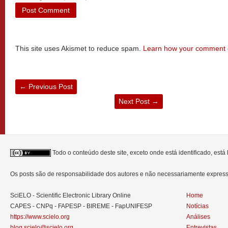
This site uses Akismet to reduce spam.
Learn how your comment d
←
Previous Post
Next Post
→
Todo o conteúdo deste site, exceto onde está identificado, est
Os posts são de responsabilidade dos autores e não necessariamente expre
SciELO - Scientific Electronic Library Online
Home
CAPES - CNPq - FAPESP - BIREME - FapUNIFESP
Notícias
https://www.scielo.org
Análises
blog.scielo@scielo.org
Entrevistas