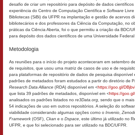
desafio de criar um repositório para depósito de dados científicos
experiência do Centro de Computação Científica e
Software
Livre
Bibliotecas (SiBi) da UFPR na implantação e gestão de acervos d
bibliotecários e dos professores da Ciência da Computação, no o
práticas da Ciência Aberta, foi o que permitiu a criação da BDC/
para depósito dos dados científicos de uma Universidade Federal b
Metodologia
As reuniões para o início do projeto aconteceram em setembro d
de requisitos, que usou uma matriz de casos de uso e de requisito
para plataformas de repositório de dados de pesquisa disponível
padrões de metadados foram estudados a partir do diretório de
Research Data Alliance
(RDA) disponível em <
https://goo.gl/DBjb
que lista 39 padrões de metadados, disponível em <
https://goo.g
analisados os padrões listados no
re3Data.org
, sendo que o mais 
54 indicações de uso em outros repositórios. A seleção do softwa
viabilidade considerando algumas opções como o
Invenio
,
Zenod
Framework
(OSF),
Ckan
e o
Dspace
, este último já utilizado no R
UFPR, e que foi selecionado para ser utilizado na BDC/UFPR.