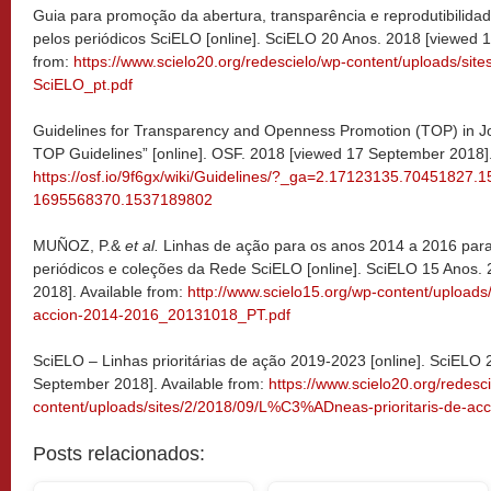
Guia para promoção da abertura, transparência e reprodutibilida
pelos periódicos SciELO [online]. SciELO 20 Anos. 2018 [viewed 
from:
https://www.scielo20.org/redescielo/wp-content/uploads/sit
SciELO_pt.pdf
Guidelines for Transparency and Openness Promotion (TOP) in Jou
TOP Guidelines” [online]. OSF. 2018 [viewed 17 September 2018].
https://osf.io/9f6gx/wiki/Guidelines/?_ga=2.17123135.70451827.
1695568370.1537189802
MUÑOZ, P.&
et al.
Linhas de ação para os anos 2014 a 2016 para 
periódicos e coleções da Rede SciELO [online]. SciELO 15 Anos.
2018]. Available from:
http://www.scielo15.org/wp-content/upload
accion-2014-2016_20131018_PT.pdf
SciELO – Linhas prioritárias de ação 2019-2023 [online]. SciELO
September 2018]. Available from:
https://www.scielo20.org/redesc
content/uploads/sites/2/2018/09/L%C3%ADneas-prioritaris-de-a
Posts relacionados: