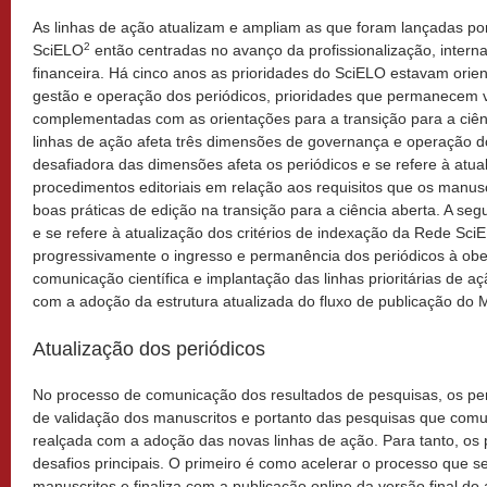
As linhas de ação atualizam e ampliam as que foram lançadas po
2
SciELO
então centradas no avanço da profissionalização, interna
financeira. Há cinco anos as prioridades do SciELO estavam ori
gestão e operação dos periódicos, prioridades que permanecem vi
complementadas com as orientações para a transição para a ciênc
linhas de ação afeta três dimensões de governança e operação d
desafiadora das dimensões afeta os periódicos e se refere à atual
procedimentos editoriais em relação aos requisitos que os manus
boas práticas de edição na transição para a ciência aberta. A se
e se refere à atualização dos critérios de indexação da Rede Sc
progressivamente o ingresso e permanência dos periódicos à obe
comunicação científica e implantação das linhas prioritárias de açã
com a adoção da estrutura atualizada do fluxo de publicação do
Atualização dos periódicos
No processo de comunicação dos resultados de pesquisas, os pe
de validação dos manuscritos e portanto das pesquisas que com
realçada com a adoção das novas linhas de ação. Para tanto, os p
desafios principais. O primeiro é como acelerar o processo que s
manuscritos e finaliza com a publicação online da versão final do