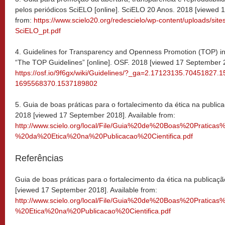
pelos periódicos SciELO [online]. SciELO 20 Anos. 2018 [viewed 
from:
https://www.scielo20.org/redescielo/wp-content/uploads/sit
SciELO_pt.pdf
4. Guidelines for Transparency and Openness Promotion (TOP) in 
“The TOP Guidelines” [online]. OSF. 2018 [viewed 17 September 2
https://osf.io/9f6gx/wiki/Guidelines/?_ga=2.17123135.70451827.
1695568370.1537189802
5. Guia de boas práticas para o fortalecimento da ética na publicaç
2018 [viewed 17 September 2018]. Available from:
http://www.scielo.org/local/File/Guia%20de%20Boas%20Pratica
%20da%20Etica%20na%20Publicacao%20Cientifica.pdf
Referências
Guia de boas práticas para o fortalecimento da ética na publicação
[viewed 17 September 2018]. Available from:
http://www.scielo.org/local/File/Guia%20de%20Boas%20Pratic
%20Etica%20na%20Publicacao%20Cientifica.pdf