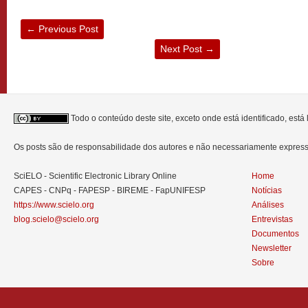
←
Previous Post
Next Post
→
Todo o conteúdo deste site, exceto onde está identificado, est
Os posts são de responsabilidade dos autores e não necessariamente expre
SciELO - Scientific Electronic Library Online
Home
CAPES - CNPq - FAPESP - BIREME - FapUNIFESP
Notícias
https://www.scielo.org
Análises
blog.scielo@scielo.org
Entrevistas
Documentos
Newsletter
Sobre