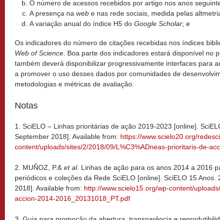
O número de acessos recebidos por artigo nos anos seguinte
A presença na
web
e nas rede sociais, medida pelas altmetri
A variação anual do índice H5 do
Google Scholar
; e
Os indicadores do número de citações recebidas nos índices bibl
Web of Science
. Boa parte dos indicadores estará disponível no p
também deverá disponibilizar progressivamente interfaces para 
a promover o uso desses dados por comunidades de desenvolvi
metodologias e métricas de avaliação.
Notas
1. SciELO – Linhas prioritárias de ação 2019-2023 [online]. SciE
September 2018]. Available from:
https://www.scielo20.org/redesc
content/uploads/sites/2/2018/09/L%C3%ADneas-prioritaris-de-a
2. MUÑOZ, P.&
et al.
Linhas de ação para os anos 2014 a 2016 pa
periódicos e coleções da Rede SciELO [online]. SciELO 15 Anos.
2018]. Available from:
http://www.scielo15.org/wp-content/upload
accion-2014-2016_20131018_PT.pdf
3. Guia para promoção da abertura, transparência e reprodutibil