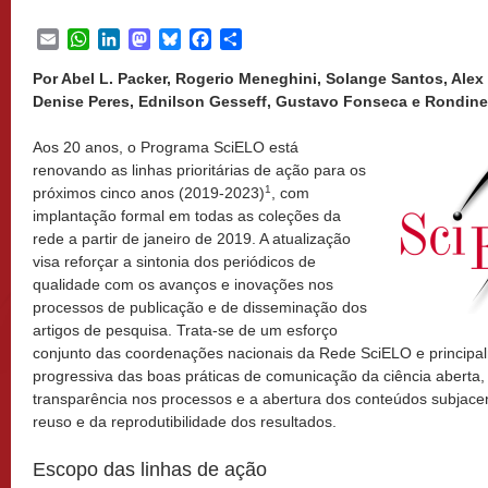
Email
WhatsApp
LinkedIn
Mastodon
Bluesky
Facebook
Share
Por Abel L. Packer, Rogerio Meneghini, Solange Santos, Al
Denise Peres, Ednilson Gesseff, Gustavo Fonseca e Rondine
Aos 20 anos, o Programa SciELO está
renovando as linhas prioritárias de ação para os
1
próximos cinco anos (2019-2023)
, com
implantação formal em todas as coleções da
rede a partir de janeiro de 2019. A atualização
visa reforçar a sintonia dos periódicos de
qualidade com os avanços e inovações nos
processos de publicação e de disseminação dos
artigos de pesquisa. Trata-se de um esforço
conjunto das coordenações nacionais da Rede SciELO e principa
progressiva das boas práticas de comunicação da ciência aberta, 
transparência nos processos e a abertura dos conteúdos subjacen
reuso e da reprodutibilidade dos resultados.
Escopo das linhas de ação