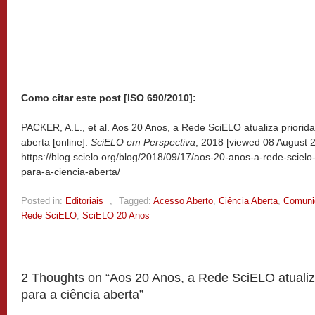
Como citar este post [ISO 690/2010]:
PACKER, A.L., et al. Aos 20 Anos, a Rede SciELO atualiza priorid
aberta [online].
SciELO em Perspectiva
, 2018 [viewed
08 August 2
https://blog.scielo.org/blog/2018/09/17/aos-20-anos-a-rede-scielo
para-a-ciencia-aberta/
Posted in:
Editoriais
,
Tagged:
Acesso Aberto
,
Ciência Aberta
,
Comunic
Rede SciELO
,
SciELO 20 Anos
2 Thoughts on “
Aos 20 Anos, a Rede SciELO atualiz
para a ciência aberta
”