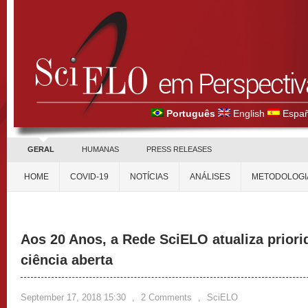
Português
English
Españ
GERAL
HUMANAS
PRESS RELEASES
HOME
COVID-19
NOTÍCIAS
ANÁLISES
METODOLOGI
Aos 20 Anos, a Rede SciELO atualiza priori
ciência aberta
September 17, 2018 15:30
,
2 Comments
,
SciELO