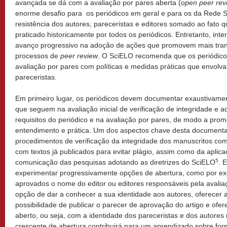
avançada se dá com a avaliação por pares aberta (
open peer rev
enorme desafio para os periódicos em geral e para os da Rede S
resistência dos autores, pareceristas e editores somado ao fato 
praticado historicamente por todos os periódicos. Entretanto, in
avanço progressivo na adoção de ações que promovem mais tran
processos de
peer review
. O SciELO recomenda que os periódic
avaliação por pares com políticas e medidas práticas que envolva
pareceristas.
Em primeiro lugar, os periódicos devem documentar exaustivamen
que seguem na avaliação inicial de verificação de integridade e 
requisitos do periódico e na avaliação por pares, de modo a pro
entendimento e prática. Um dos aspectos chave desta document
procedimentos de verificação da integridade dos manuscritos com
com textos já publicados para evitar plágio, assim como da aplica
5
comunicação das pesquisas adotando as diretrizes do SciELO
. 
experimentar progressivamente opções de abertura, como por exe
aprovados o nome do editor ou editores responsáveis pela avaliaç
opção de dar a conhecer a sua identidade aos autores, oferecer a
possibilidade de publicar o parecer de aprovação do artigo e ofe
aberto, ou seja, com a identidade dos pareceristas e dos autores
crescente de abertura contribuirá para um aprendizado sobre for