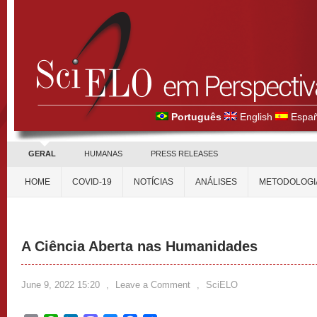
Português
English
Españ
GERAL
HUMANAS
PRESS RELEASES
HOME
COVID-19
NOTÍCIAS
ANÁLISES
METODOLOGI
A Ciência Aberta nas Humanidades
June 9, 2022 15:20
,
Leave a Comment
,
SciELO