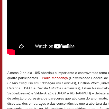
A mesa 2 do dia 18/5 abordou o importante e controvertido tema 
quatro participantes –
Paula Mendonça
(Universidade Federal de 
Ensaio Pesquisa em Educação em Ciências
), Cristina Wolff (Uni
Catarina, USFC, e
Revista Estudos Feministas
), Lillian Nassi-Ca
Saúde/Bireme) e Valdei Araújo (UFOP e RBH-ANPUH) – debatera
de adoção progressiva de pareceres que abdicam do anonimato, a
disputas, dos embaraços e das concorrências que a abertura da i
parecerista pode trazer. Alternativas intermediárias entre o
double