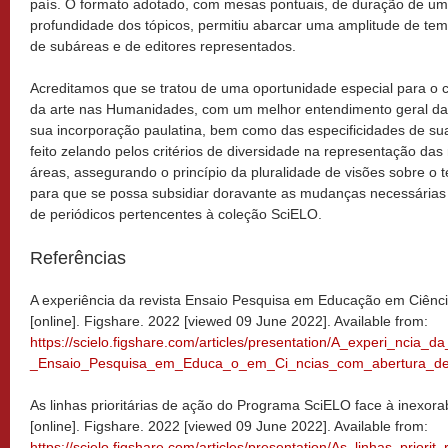
país. O formato adotado, com mesas pontuais, de duração de um
profundidade dos tópicos, permitiu abarcar uma amplitude de te
de subáreas e de editores representados.
Acreditamos que se tratou de uma oportunidade especial para o
da arte nas Humanidades, com um melhor entendimento geral da
sua incorporação paulatina, bem como das especificidades de sua
feito zelando pelos critérios de diversidade na representação das 
áreas, assegurando o princípio da pluralidade de visões sobre o 
para que se possa subsidiar doravante as mudanças necessárias 
de periódicos pertencentes à coleção SciELO.
Referências
A experiência da revista Ensaio Pesquisa em Educação em Ciênc
[online]. Figshare. 2022 [viewed 09 June 2022]. Available from:
https://scielo.figshare.com/articles/presentation/A_experi_ncia_da
_Ensaio_Pesquisa_em_Educa_o_em_Ci_ncias_com_abertura_de
As linhas prioritárias de ação do Programa SciELO face à inexora
[online]. Figshare. 2022 [viewed 09 June 2022]. Available from:
https://scielo.figshare.com/articles/presentation/As_linhas_priorit_