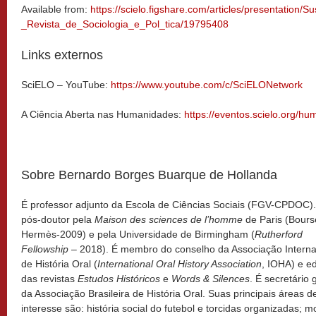
Available from:
https://scielo.figshare.com/articles/presentation/S
_Revista_de_Sociologia_e_Pol_tica/19795408
Links externos
SciELO – YouTube:
https://www.youtube.com/c/SciELONetwork
A Ciência Aberta nas Humanidades:
https://eventos.scielo.org/h
Sobre Bernardo Borges Buarque de Hollanda
É professor adjunto da Escola de Ciências Sociais (FGV-CPDOC).
pós-doutor pela
Maison des sciences de l’homme
de Paris (Bours
Hermès-2009) e pela Universidade de Birmingham (
Rutherford
Fellowship
– 2018). É membro do conselho da Associação Interna
de História Oral (
International Oral History Association
, IOHA) e ed
das revistas
Estudos Históricos
e
Words & Silences
. É secretário 
da Associação Brasileira de História Oral. Suas principais áreas d
interesse são: história social do futebol e torcidas organizadas; m