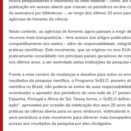
incluía pesquisadores e visionários do meio editorial – como, por
publicação em acesso aberto que criaram os periódicos
on-lin
e c
da assinatura por bibliotecas –, ao longo dos últimos 20 anos pas
agências de fomento da ciência.
Neste contexto, as agências de fomento agora passam a exigir 
recursos mais transparência – livre acesso aos artigos publicado
compartilhamento dos dados – além de responsabilidade, integri
práticas científicas. Este movimento, que se originou no eixo EUA
praticamente consolidado nos principais países geradores de con
nos últimos anos, a ser assimilado pelas instituições de pesquisa
Frente a esse cenário de mudanças e desafios para todos os env
resultados da pesquisa científica, o Programa SciELO, pioneiro do
científica no Brasil, não poderia se eximir de suas responsabilid
incentivador e apoiador dos periódicos de uma rede de 17 países
Espanha, Portugal e África do Sul. Dessa forma, o SciELO definiu n
1
ação
, aprovadas por ocasião da celebração dos seus 20 anos d
práticas da ciência aberta para os anos vindouros, estimulando
seus periódicos a este movimento para oferecer mais transparênc
acesso aos resultados da pesquisa por eles divulgados.