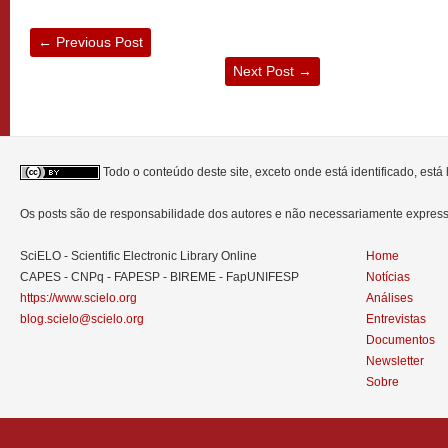
←
Previous Post
Next Post
→
Todo o conteúdo deste site, exceto onde está identificado, est
Os posts são de responsabilidade dos autores e não necessariamente expre
SciELO - Scientific Electronic Library Online
Home
CAPES - CNPq - FAPESP - BIREME - FapUNIFESP
Notícias
https://www.scielo.org
Análises
blog.scielo@scielo.org
Entrevistas
Documentos
Newsletter
Sobre