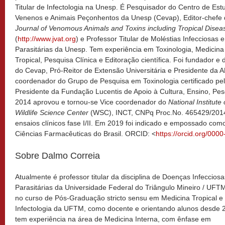
Titular de Infectologia na Unesp. É Pesquisador do Centro de Est
Venenos e Animais Peçonhentos da Unesp (Cevap), Editor-chefe
Journal of Venomous Animals and Toxins including Tropical Disea
(
http://www.jvat.org
) e Professor Titular de Moléstias Infecciosas e
Parasitárias da Unesp. Tem experiência em Toxinologia, Medicina
Tropical, Pesquisa Clínica e Editoração científica. Foi fundador e d
do Cevap, Pró-Reitor de Extensão Universitária e Presidente da A
coordenador do Grupo de Pesquisa em Toxinologia certificado p
Presidente da Fundação Lucentis de Apoio à Cultura, Ensino, Pesq
2014 aprovou e tornou-se Vice coordenador do
National Institut
Wildlife Science Center
(WSC), INCT, CNPq Proc.No. 465429/2014
ensaios clínicos fase I/II. Em 2019 foi indicado e empossado co
Ciências Farmacêuticas do Brasil. ORCID: <
https://orcid.org/00
Sobre Dalmo Correia
Atualmente é professor titular da disciplina de Doenças Infecciosa
Parasitárias da Universidade Federal do Triângulo Mineiro / UFTM
no curso de Pós-Graduação stricto sensu em Medicina Tropical e
Infectologia da UFTM, como docente e orientando alunos desde 
tem experiência na área de Medicina Interna, com ênfase em