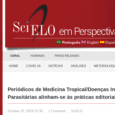
Português
English
Españ
GERAL
HUMANAS
PRESS RELEASES
HOME
COVID-19
NOTÍCIAS
ANÁLISES
METODOLOGI
Periódicos de Medicina Tropical/Doenças In
Parasitárias alinham-se às práticas editoria
October 23, 2019 15:30
,
1 Comment
,
SciELO