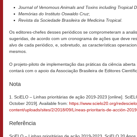
Journal of Venomous Animals and Toxins including Tropical D
Memórias do Instituto Oswaldo Cruz
;
Revista da Sociedade Brasileira de Medicina Tropical
.
Os editores-chefes desses periódicos se comprometeram a anali
sugeridas, de acordo com um cronograma de ações que deve respe
alvo de cada periódico, e, sobretudo, as características operacion
mesmos.
O projeto-piloto de implementação das práticas da ciência abert
contará com o apoio da Associação Brasileira de Editores Científ
Nota
1. SciELO – Linhas prioritárias de ação 2019-2023 [online]. SciE
October 2019]. Available from:
https://www.scielo20.org/redesciel
content/uploads/sites/2/2018/09/Líneas-prioritaris-de-acción-201
Referência
SciELO – Linhas prioritárias de ação 2019-2023. SciELO 20 Anos