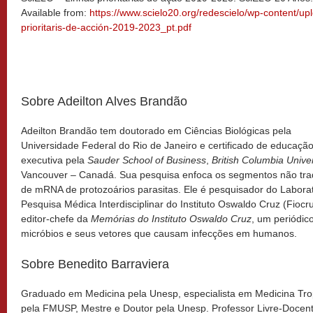
Available from:
https://www.scielo20.org/redescielo/wp-content/up
prioritaris-de-acción-2019-2023_pt.pdf
Sobre Adeilton Alves Brandão
Adeilton Brandão tem doutorado em Ciências Biológicas pela
Universidade Federal do Rio de Janeiro e certificado de educaçã
executiva pela
Sauder School of Business
,
British Columbia Univer
Vancouver – Canadá. Sua pesquisa enfoca os segmentos não tra
de mRNA de protozoários parasitas. Ele é pesquisador do Laborat
Pesquisa Médica Interdisciplinar do Instituto Oswaldo Cruz (Fiocr
editor-chefe da
Memórias do Instituto Oswaldo Cruz
, um periódic
micróbios e seus vetores que causam infecções em humanos.
Sobre Benedito Barraviera
Graduado em Medicina pela Unesp, especialista em Medicina Tro
pela FMUSP, Mestre e Doutor pela Unesp. Professor Livre-Docen