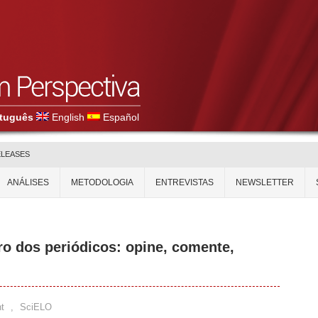
tuguês
English
Español
ELEASES
ANÁLISES
METODOLOGIA
ENTREVISTAS
NEWSLETTER
ro dos periódicos: opine, comente,
t
,
SciELO