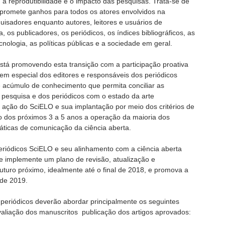
, a reprodutibilidade e o impacto das pesquisas. Trata-se de
promete ganhos para todos os atores envolvidos na
isadores enquanto autores, leitores e usuários de
, os publicadores, os periódicos, os índices bibliográficos, as
cnologia, as políticas públicas e a sociedade em geral.
tá promovendo esta transição com a participação proativa
em especial dos editores e responsáveis dos periódicos
 acúmulo de conhecimento que permita conciliar as
 pesquisa e dos periódicos com o estado da arte
 de ação do SciELO e sua implantação por meio dos critérios de
o dos próximos 3 a 5 anos a operação da maioria dos
áticas de comunicação da ciência aberta.
periódicos SciELO e seu alinhamento com a ciência aberta
e implemente um plano de revisão, atualização e
 futuro próximo, idealmente até o final de 2018, e promova a
 de 2019.
s periódicos deverão abordar principalmente os seguintes
aliação dos manuscritos publicação dos artigos aprovados: