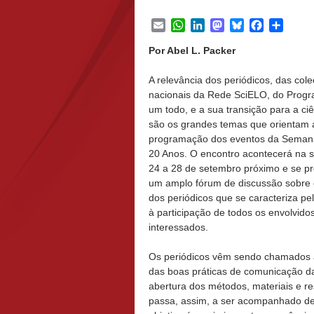
Email
WhatsApp
LinkedIn
Mastodon
Bluesky
Facebook
Share
Por Abel L. Packer
A relevância dos periódicos, das col
nacionais da Rede SciELO, do Prog
um todo, e a sua transição para a ci
são os grandes temas que orientam 
programação dos eventos da Seman
20 Anos. O encontro acontecerá na
24 a 28 de setembro próximo e se p
um amplo fórum de discussão sobre 
dos periódicos que se caracteriza pe
à participação de todos os envolvido
interessados.
Os periódicos vêm sendo chamados a 
das boas práticas de comunicação da
abertura dos métodos, materiais e r
passa, assim, a ser acompanhado de