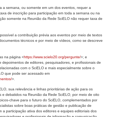
oda a semana, ou somente em um dos eventos, requer a
taxa de inscrição para participação em toda a semana ou na
rição somente na Reunião da Rede SciELO não requer taxa de
 possível a contribuição prévia aos eventos por meio de textos
 documentos técnicos e por meio de vídeos, como se descreve
as na página <
https://www.scielo20.org/pergunte/
>; e
 depoimentos de editores, pesquisadores, e profissionais de
relacionadas com o SciELO e mais especialmente sobre o
ELO que pode ser acessado em
mentos/
>.
O, sua relevância e linhas prioritárias de ação para os
s e debatidos na Reunião da Rede SciELO, por meio de oito
ópicos-chave para o futuro do SciELO, complementados por
ialistas sobre boas práticas de gestão e publicação de
m a participação ativa dos editores e equipes editoriais dos
esquisadores e profissionais de informação e comunicação