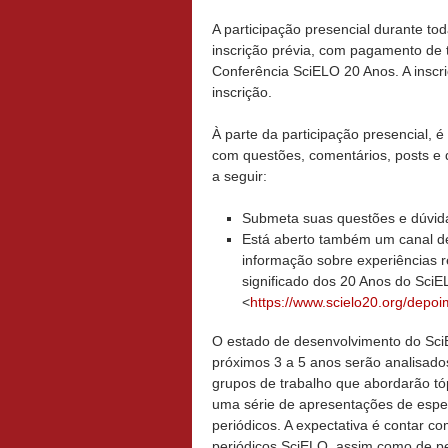
A participação presencial durante t
inscrição prévia, com pagamento de 
Conferência SciELO 20 Anos. A insc
inscrição.
À parte da participação presencial, é
com questões, comentários, posts e
a seguir:
Submeta suas questões e dúvid
Está aberto também um canal de
informação sobre experiências 
significado dos 20 Anos do Sci
<
https://www.scielo20.org/depoi
O estado de desenvolvimento do SciEL
próximos 3 a 5 anos serão analisado
grupos de trabalho que abordarão t
uma série de apresentações de espec
periódicos. A expectativa é contar co
periódicos SciELO, assim como de p