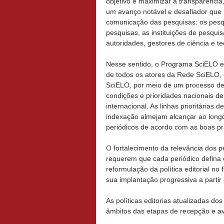
objetivo é maximizar a transparência
um avanço notável e desafiador que 
comunicação das pesquisas: os pesqu
pesquisas, as instituições de pesquisa
autoridades, gestores de ciência e te
Nesse sentido, o Programa SciELO es
de todos os atores da Rede SciELO, 
SciELO, por meio de um processo de
condições e prioridades nacionais de
internacional. As linhas prioritárias
indexação almejam alcançar ao long
periódicos de acordo com as boas pr
O fortalecimento da relevância dos 
requerem que cada periódico defina 
reformulação da política editorial no
sua implantação progressiva a partir
As políticas editorias atualizadas do
âmbitos das etapas de recepção e av