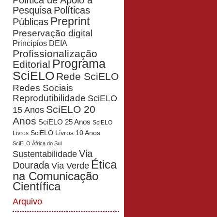
Política de Apoio à
Pesquisa
Políticas
Preprint
Públicas
Preservação digital
Princípios DEIA
Profissionalização
Programa
Editorial
SciELO
Rede SciELO
Redes Sociais
Reprodutibilidade
SciELO
SciELO 20
15 Anos
Anos
SciELO 25 Anos
SciELO
SciELO Livros 10 Anos
Livros
SciELO África do Sul
Via
Sustentabilidade
Ética
Dourada
Via Verde
na Comunicação
Científica
Arquivo