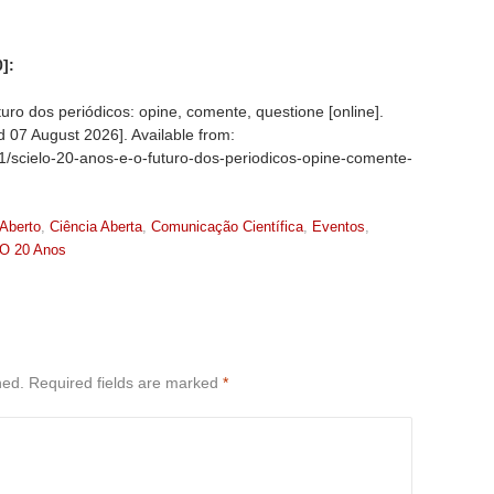
]:
ro dos periódicos: opine, comente, questione [online].
ed
07 August 2026]. Available from:
/31/scielo-20-anos-e-o-futuro-dos-periodicos-opine-comente-
Aberto
,
Ciência Aberta
,
Comunicação Científica
,
Eventos
,
O 20 Anos
hed.
Required fields are marked
*