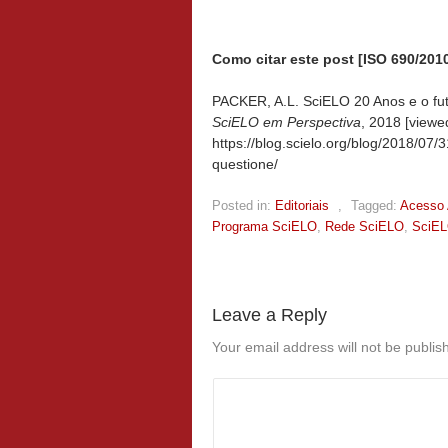
Como citar este post [ISO 690/2010
PACKER, A.L. SciELO 20 Anos e o futu
SciELO em Perspectiva
, 2018 [view
https://blog.scielo.org/blog/2018/07
questione/
Posted in:
Editoriais
,
Tagged:
Acesso 
Programa SciELO
,
Rede SciELO
,
SciEL
Leave a Reply
Your email address will not be publis