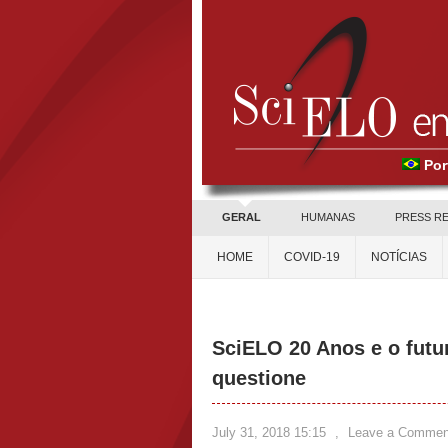
Por
GERAL
HUMANAS
PRESS R
HOME
COVID-19
NOTÍCIAS
SciELO 20 Anos e o futu
questione
July 31, 2018 15:15
,
Leave a Commen