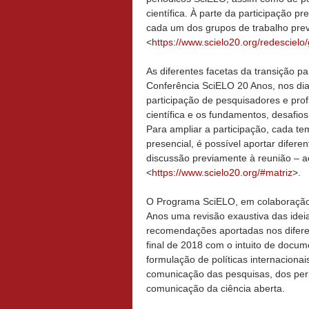
científica. À parte da participação pr
cada um dos grupos de trabalho prev
<
https://www.scielo20.org/redescielo
As diferentes facetas da transição p
Conferência SciELO 20 Anos, nos dia
participação de pesquisadores e pro
científica e os fundamentos, desafio
Para ampliar a participação, cada t
presencial, é possível aportar difer
discussão previamente à reunião – a
<
https://www.scielo20.org/#matriz
>.
O Programa SciELO, em colaboraçã
Anos uma revisão exaustiva das ideia
recomendações aportadas nos diferen
final de 2018 com o intuito de docume
formulação de políticas internacionai
comunicação das pesquisas, dos peri
comunicação da ciência aberta.