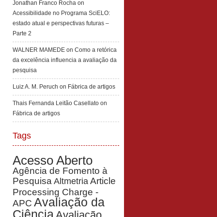
Jonathan Franco Rocha
on
Acessibilidade no Programa SciELO:
estado atual e perspectivas futuras –
Parte 2
WALNER MAMEDE
on
Como a retórica
da excelência influencia a avaliação da
pesquisa
Luiz A. M. Peruch
on
Fábrica de artigos
Thais Fernanda Leitão Casellato
on
Fábrica de artigos
Tags
Acesso Aberto
Agência de Fomento à
Pesquisa
Article
Altmetria
Processing Charge -
Avaliação da
APC
Ciência
Avaliação