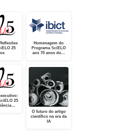
Reflexões
Homenagem do
ciELO 25
Programa SciELO
os
aos 70 anos do…
xecutivo:
SciELO 25
Ciência…
O futuro do artigo
científico na era da
IA