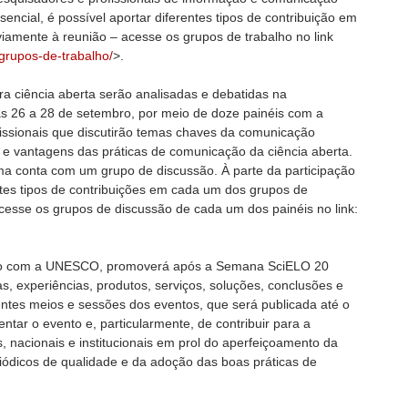
esencial, é possível aportar diferentes tipos de contribuição em
iamente à reunião – acesse os grupos de trabalho no link
/grupos-de-trabalho/
>.
ara ciência aberta serão analisadas e debatidas na
s 26 a 28 de setembro, por meio de doze painéis com a
fissionais que discutirão temas chaves da comunicação
s e vantagens das práticas de comunicação da ciência aberta.
ema conta com um grupo de discussão. À parte da participação
entes tipos de contribuições em cada um dos grupos de
cesse os grupos de discussão de cada um dos painéis no link:
o com a UNESCO, promoverá após a Semana SciELO 20
s, experiências, produtos, serviços, soluções, conclusões e
tes meios e sessões dos eventos, que será publicada até o
ntar o evento e, particularmente, de contribuir para a
s, nacionais e institucionais em prol do aperfeiçoamento da
ódicos de qualidade e da adoção das boas práticas de