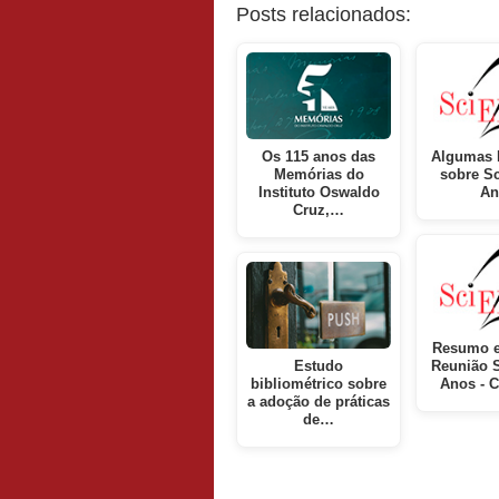
Posts relacionados:
Os 115 anos das
Algumas 
Memórias do
sobre S
Instituto Oswaldo
An
Cruz,…
Resumo e
Estudo
Reunião 
bibliométrico sobre
Anos - 
a adoção de práticas
de…