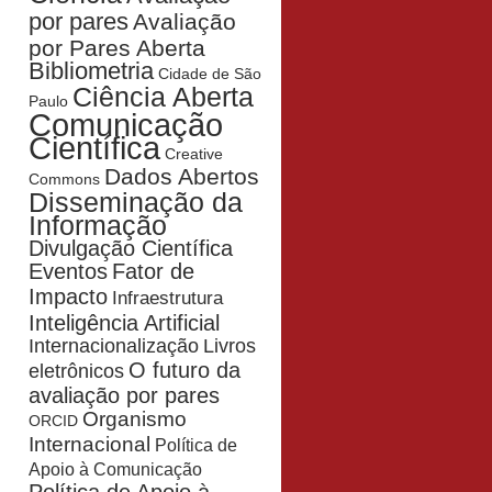
por pares
Avaliação
por Pares Aberta
Bibliometria
Cidade de São
Ciência Aberta
Paulo
Comunicação
Científica
Creative
Dados Abertos
Commons
Disseminação da
Informação
Divulgação Científica
Eventos
Fator de
Impacto
Infraestrutura
Inteligência Artificial
Livros
Internacionalização
O futuro da
eletrônicos
avaliação por pares
Organismo
ORCID
Internacional
Política de
Apoio à Comunicação