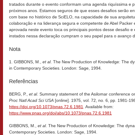
tratados durante o evento conformam uma agenda riquíssima e pl
próximos anos. Estamos seguros de que esses desafios serão enf
com base no histórico de SciELO, na capacidade de sua arquitetu
colaboração e na liderança segura e competente de Abel Packer 
aprovada neste evento toca os principais pontos desse desafio e
instados nessa declaração cumpram o seu papel para o avanço d
Nota
1. GIBBONS, M.,
et al
. The New Production of Knowledge: The dy
in Contemporary Societies. London: Sage, 1994.
Referências
BERG, P.,
et al
. Summary statement of the Asilomar conference 
Proc Natl Acad Sci USA
[online]. 1975, vol. 72, no. 6, pp. 1981-1
https://doi.org/10.1073/pnas.72.6.1981
. Available from:
https://www.pnas.org/doi/abs/10.1073/pnas.72.6.1981
GIBBONS, M.,
et al
. The New Production of Knowledge: The dynam
Contemporary Societies. London: Sage, 1994.