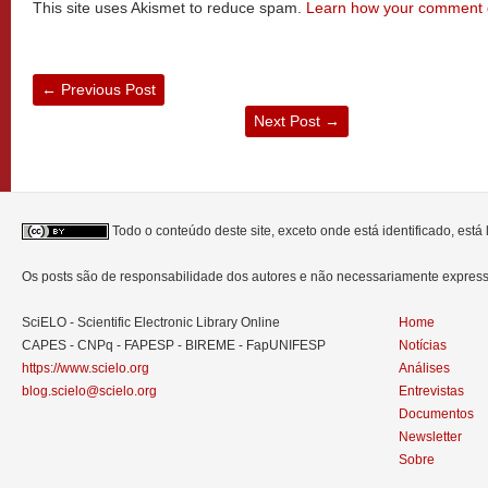
This site uses Akismet to reduce spam.
Learn how your comment d
←
Previous Post
Next Post
→
Todo o conteúdo deste site, exceto onde está identificado, est
Os posts são de responsabilidade dos autores e não necessariamente expre
SciELO - Scientific Electronic Library Online
Home
CAPES - CNPq - FAPESP - BIREME - FapUNIFESP
Notícias
https://www.scielo.org
Análises
blog.scielo@scielo.org
Entrevistas
Documentos
Newsletter
Sobre