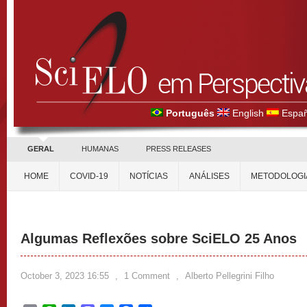
Português
English
Españ
GERAL
HUMANAS
PRESS RELEASES
HOME
COVID-19
NOTÍCIAS
ANÁLISES
METODOLOGI
Algumas Reflexões sobre SciELO 25 Anos
October 3, 2023 16:55
,
1 Comment
,
Alberto Pellegrini Filho