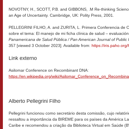
NOVOTNY, H., SCOTT, P.B. and GIBBONS, .M Re-thinking Science
an Age of Uncertainty. Cambridge, UK: Polity Press, 2001.
PELLEGRINI FILHO, A. and ZURITA, L. Primera Conferencia de 
sobre el tema: El manejo de mi ficha clínica de salud – evaluación
Panamericana de Salud Pública / Pan American Journal of Public 
357 [viewed 3 October 2023]. Available from:
https://iris.paho.or
Link externo
Asilomar Conference on Recombinant DNA:
https://en.wikipedia.org/wiki/Asilomar_Conference_on_Recombi
Alberto Pellegrini Filho
Pellegrini funcionou como secretário desta comissão, cujo relatóri
ressaltou a importância da BIREME para os países da América La
Caribe e recomendou a criação da Biblioteca Virtual em Saúde (B