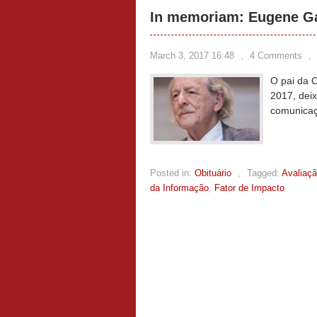
In memoriam: Eugene Ga
March 3, 2017 16:48
,
4 Comments
,
O pai da C
2017, dei
comunicaç
Posted in:
Obituário
,
Tagged:
Avaliaçã
da Informação
,
Fator de Impacto