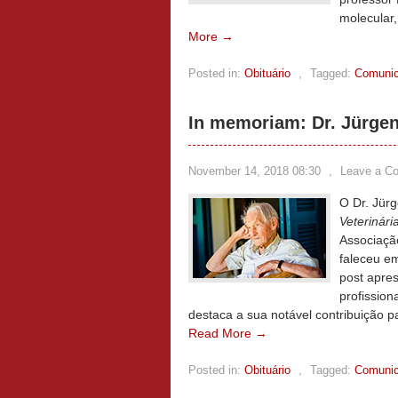
molecular,
More →
Posted in:
Obituário
,
Tagged:
Comunic
In memoriam: Dr. Jürgen
November 14, 2018 08:30
,
Leave a C
O Dr. Jürg
Veterinária
Associação
faleceu e
post apre
profissio
destaca a sua notável contribuição p
Read More →
Posted in:
Obituário
,
Tagged:
Comunic