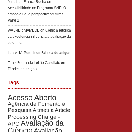
Jonathan Franco Rocha
on
Acessibilidade no Programa SciELO:
estado atual e perspectivas futuras –
Parte 2
WALNER MAMEDE
on
Como a retórica
da excelência influencia a avaliação da
pesquisa
Luiz A. M. Peruch
on
Fábrica de artigos
Thais Fernanda Leitão Casellato
on
Fábrica de artigos
Tags
Acesso Aberto
Agência de Fomento à
Pesquisa
Article
Altmetria
Processing Charge -
Avaliação da
APC
Ciência
Avaliação