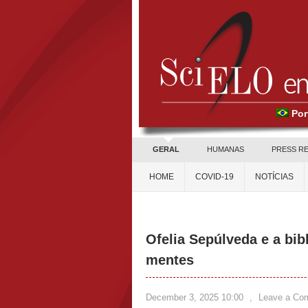
Por
GERAL
HUMANAS
PRESS R
HOME
COVID-19
NOTÍCIAS
Ofelia Sepúlveda e a bi
mentes
December 3, 2025 10:00
,
Leave a Co