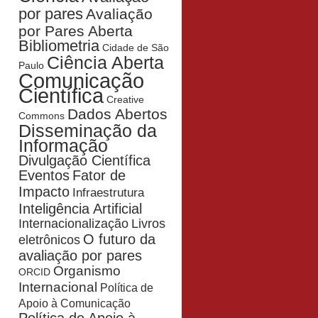
por pares
Avaliação
por Pares Aberta
Bibliometria
Cidade de São
Ciência Aberta
Paulo
Comunicação
Científica
Creative
Dados Abertos
Commons
Disseminação da
Informação
Divulgação Científica
Eventos
Fator de
Impacto
Infraestrutura
Inteligência Artificial
Livros
Internacionalização
O futuro da
eletrônicos
avaliação por pares
Organismo
ORCID
Internacional
Política de
Apoio à Comunicação