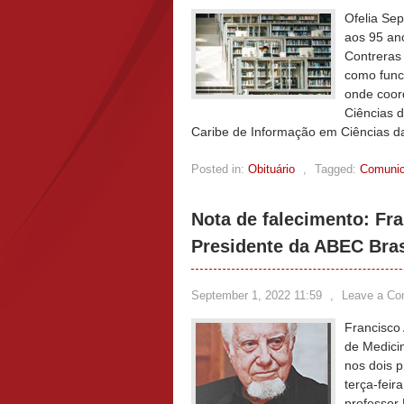
Ofelia Se
aos 95 ano
Contreras 
como func
onde coor
Ciências 
Caribe de Informação em Ciências d
Posted in:
Obituário
,
Tagged:
Comunic
Nota de falecimento: Fr
Presidente da ABEC Bras
September 1, 2022 11:59
,
Leave a C
Francisco
de Medici
nos dois 
terça-feir
professor 