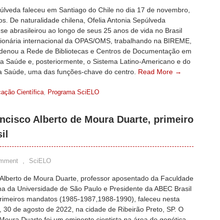
púlveda faleceu em Santiago do Chile no dia 17 de novembro,
s. De naturalidade chilena, Ofelia Antonia Sepúlveda
se abrasileirou ao longo de seus 25 anos de vida no Brasil
ionária internacional da OPAS/OMS, trabalhando na BIREME,
denou a Rede de Bibliotecas e Centros de Documentação em
da Saúde e, posteriormente, o Sistema Latino-Americano e do
a Saúde, uma das funções-chave do centro.
Read More →
ação Científica
,
Programa SciELO
ancisco Alberto de Moura Duarte, primeiro
il
omment
,
SciELO
 Alberto de Moura Duarte, professor aposentado da Faculdade
na da Universidade de São Paulo e Presidente da ABEC Brasil
primeiros mandatos (1985-1987,1988-1990), faleceu nesta
a, 30 de agosto de 2022, na cidade de Ribeirão Preto, SP. O
Moura Duarte foi um eminente cientista na área de genética