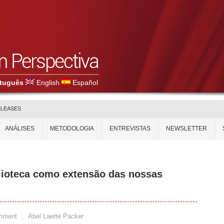
tuguês
English
Español
ELEASES
ANÁLISES
METODOLOGIA
ENTREVISTAS
NEWSLETTER
blioteca como extensão das nossas
mment
,
Abel Laerte Packer