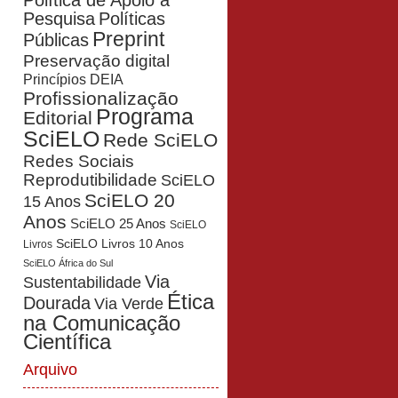
Política de Apoio à
Pesquisa
Políticas
Preprint
Públicas
Preservação digital
Princípios DEIA
Profissionalização
Programa
Editorial
SciELO
Rede SciELO
Redes Sociais
Reprodutibilidade
SciELO
SciELO 20
15 Anos
Anos
SciELO 25 Anos
SciELO
SciELO Livros 10 Anos
Livros
SciELO África do Sul
Via
Sustentabilidade
Ética
Dourada
Via Verde
na Comunicação
Científica
Arquivo