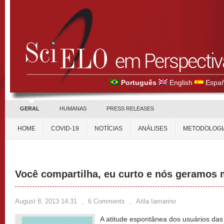
Português
English
Españ
GERAL
HUMANAS
PRESS RELEASES
HOME
COVID-19
NOTÍCIAS
ANÁLISES
METODOLOGI
Você compartilha, eu curto e nós geramos 
August 8, 2013 14:31
,
6 Comments
,
Atila Iamarino
A atitude espontânea dos usuários das 