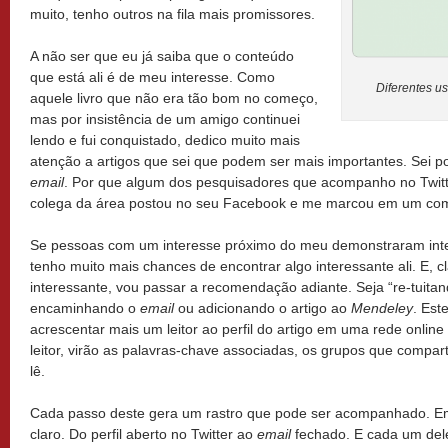
muito, tenho outros na fila mais promissores.
​A não ser que eu já saiba que o conteúdo
que está ali é de meu interesse. Como
Diferentes u
aquele livro que não era tão bom no começo,
mas por insistência de um amigo continuei
lendo e fui conquistado, dedico muito mais
atenção a artigos que sei que podem ser mais importantes. Sei 
email
. Por que algum dos pesquisadores que acompanho no Twit
colega da área postou no seu Facebook e me marcou em um com
​Se pessoas com um interesse próximo do meu demonstraram inte
tenho muito mais chances de encontrar algo interessante ali. E, c
interessante, vou passar a recomendação adiante. Seja “re-tuitand
encaminhando o
email
ou adicionando o artigo ao
Mendeley
. Est
acrescentar mais um leitor ao perfil do artigo em uma rede onlin
leitor, virão as palavras-chave associadas, os grupos que compar
lê.
​Cada passo deste gera um rastro que pode ser acompanhado. Em 
claro. Do perfil aberto no Twitter ao
email
fechado. E cada um dele