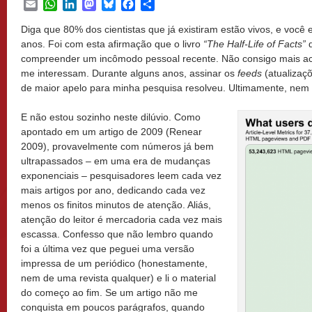
Email
WhatsApp
LinkedIn
Mastodon
Bluesky
Facebook
Share
Diga que 80% dos cientistas que já existiram estão vivos, e você e
anos. Foi com esta afirmação que o livro
“The Half-Life of Facts”
d
compreender um incômodo pessoal recente. Não consigo mais ac
me interessam. Durante alguns anos, assinar os
feeds
(atualizaç
de maior apelo para minha pesquisa resolveu. Ultimamente, nem
​E não estou sozinho neste dilúvio. Como
apontado em um artigo de 2009 (Renear
2009), provavelmente com números já bem
ultrapassados – em uma era de mudanças
exponenciais – pesquisadores leem cada vez
mais artigos por ano, dedicando cada vez
menos os finitos minutos de atenção. Aliás,
atenção do leitor é mercadoria cada vez mais
escassa. Confesso que não lembro quando
foi a última vez que peguei uma versão
impressa de um periódico (honestamente,
nem de uma revista qualquer) e li o material
do começo ao fim. Se um artigo não me
conquista em poucos parágrafos, quando