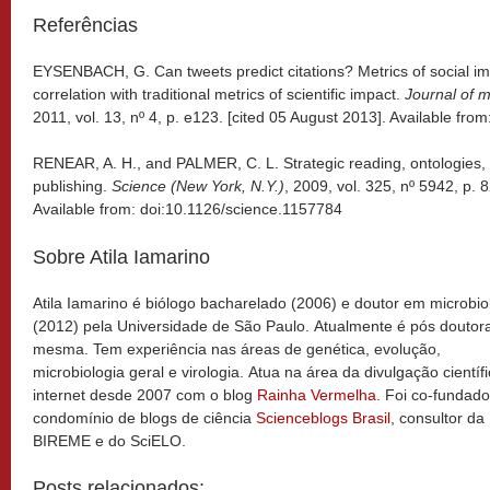
Referências
EYSENBACH, G. Can tweets predict citations? Metrics of social i
correlation with traditional metrics of scientific impact.
Journal of m
2011, vol. 13, nº 4, p. e123. [cited 05 August 2013]. Available fro
RENEAR, A. H., and PALMER, C. L. Strategic reading, ontologies, an
publishing.
Science (New York, N.Y.)
, 2009, vol. 325, nº 5942, p. 
Available from: doi:10.1126/science.1157784
Sobre Atila Iamarino
Atila Iamarino é biólogo bacharelado (2006) e doutor em microbio
(2012) pela Universidade de São Paulo. Atualmente é pós doutor
mesma. Tem experiência nas áreas de genética, evolução,
microbiologia geral e virologia. Atua na área da divulgação científ
internet desde 2007 com o blog
Rainha Vermelha
. Foi co-fundado
condomínio de blogs de ciência
Scienceblogs Brasil
, consultor da
BIREME e do SciELO.
Posts relacionados: