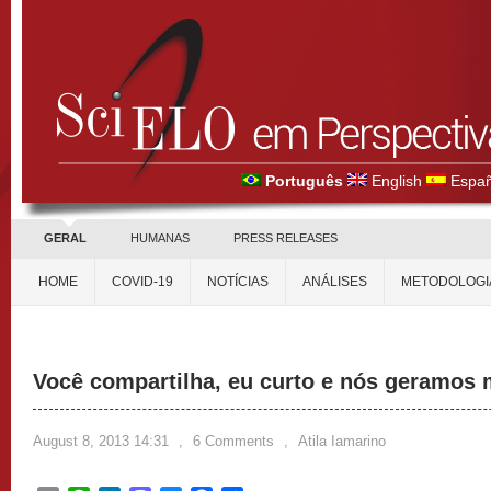
Português
English
Españ
GERAL
HUMANAS
PRESS RELEASES
HOME
COVID-19
NOTÍCIAS
ANÁLISES
METODOLOGI
Você compartilha, eu curto e nós geramos 
August 8, 2013 14:31
,
6 Comments
,
Atila Iamarino