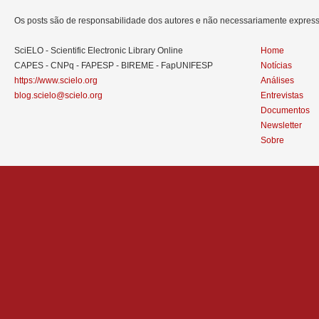
Os posts são de responsabilidade dos autores e não necessariamente expre
SciELO - Scientific Electronic Library Online
Home
CAPES - CNPq - FAPESP - BIREME - FapUNIFESP
Notícias
https://www.scielo.org
Análises
blog.scielo@scielo.org
Entrevistas
Documentos
Newsletter
Sobre