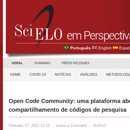
Português
English
Españ
GERAL
HUMANAS
PRESS RELEASES
HOME
COVID-19
NOTÍCIAS
ANÁLISES
METODOLOGI
Open Code Community: uma plataforma abe
compartilhamento de códigos de pesquisa
February 17, 2022 13:13
,
Leave a Comment
,
SciELO