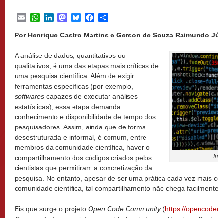
Email
WhatsApp
LinkedIn
Mastodon
Bluesky
Facebook
Share
Por Henrique Castro Martins e Gerson de Souza Raimundo J
A análise de dados, quantitativos ou
qualitativos, é uma das etapas mais críticas de
uma pesquisa científica. Além de exigir
ferramentas específicas (por exemplo,
softwares
capazes de executar análises
estatísticas), essa etapa demanda
conhecimento e disponibilidade de tempo dos
pesquisadores. Assim, ainda que de forma
desestruturada e informal, é comum, entre
membros da comunidade científica, haver o
I
compartilhamento dos códigos criados pelos
cientistas que permitiram a concretização da
pesquisa. No entanto, apesar de ser uma prática cada vez mais 
comunidade científica, tal compartilhamento não chega facilmente
Eis que surge o projeto
Open Code Community
(
https://opencode