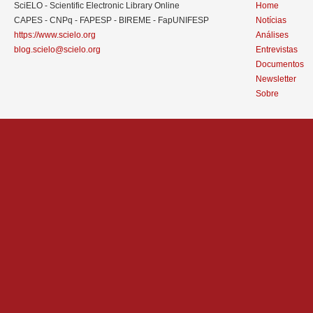
SciELO - Scientific Electronic Library Online
Home
CAPES - CNPq - FAPESP - BIREME - FapUNIFESP
Notícias
https://www.scielo.org
Análises
blog.scielo@scielo.org
Entrevistas
Documentos
Newsletter
Sobre