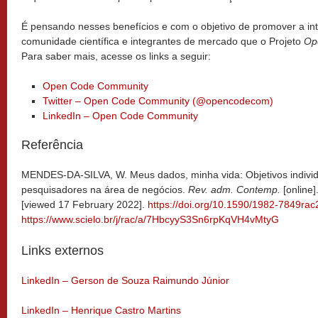
É pensando nesses benefícios e com o objetivo de promover a i
comunidade científica e integrantes de mercado que o Projeto
Op
Para saber mais, acesse os links a seguir:
Open Code Community
Twitter – Open Code Community (@opencodecom)
LinkedIn – Open Code Community
Referência
MENDES-DA-SILVA, W. Meus dados, minha vida: Objetivos indivi
pesquisadores na área de negócios.
Rev. adm. Contemp.
[online]
[viewed 17 February 2022].
https://doi.org/10.1590/1982-7849r
https://www.scielo.br/j/rac/a/7HbcyyS3Sn6rpKqVH4vMtyG
Links externos
LinkedIn – Gerson de Souza Raimundo Júnior
LinkedIn – Henrique Castro Martins