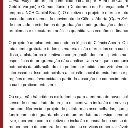
Community
é um projeto-comunidade criado por: Henrique Castro
Getúlio Vargas) e Gerson Júnior (Doutorando em Finanças pela PU
empresa NCH Capital Brasil). O objetivo do projeto é oferecer tutor
baseado nos ditames do movimento de Ciência Aberta (
Open Sci
de mercado e estudantes de graduação e pós-graduação a desen
problemas e executarem análises quantitativas econômico-finance
O projeto é amplamente baseado na lógica de Ciência Aberta. Ou 
totalmente gratuita e todos os materiais são oferecidos sem cust
disso, a plataforma incentiva a congregação dos participantes n
específicos de programação e/ou análise. Uma vez que a comunid
potenciais da utilização do site podem ser obtidos por virtualmen
interessados. Isso potencializa a inclusão social de estudantes e
regiões menos favorecidas a partir da absorção de conhecimento
a custo praticamente zero.
Ou seja, não há critérios excludentes para a entrada de novos co
senso de comunidade do projeto e incentiva a inclusão de novos pa
também diferencia o projeto de plataformas assemelhadas, que g
funcionam sob o guarda-chuva de um produto ou serviço comercial
livre, operando com o objetivo de inclusão e baseado no senso 
requerimento de compra de produtos ou serviços comercializáveis 