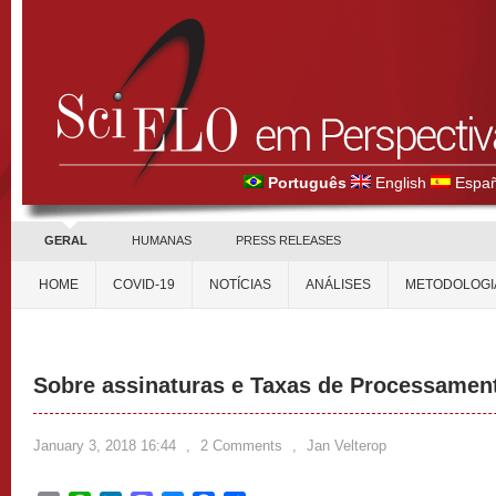
Português
English
Españ
GERAL
HUMANAS
PRESS RELEASES
HOME
COVID-19
NOTÍCIAS
ANÁLISES
METODOLOGI
Sobre assinaturas e Taxas de Processament
January 3, 2018 16:44
,
2 Comments
,
Jan Velterop