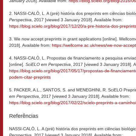
January 2018]. Available from:
https://blog.scielo.org/blog/2016/
2. NASSI-CALÒ, L. A (pré) história dos preprints em ciências bioló
Perspectiva
, 2017 [viewed 3 January 2018]. Available from:
https://blog.scielo.org/blog/2017/12/20/a-pre-historia-dos-preprint
3. We now accept preprints in grant applications [online]. Wellco
2018]. Available from:
https://wellcome.ac.uk/news/we-now-accept-
4. NASSI-CALÒ, L. Propostas de financiamento a pesquisa enviad
[online].
SciELO em Perspectiva
, 2017 [viewed 3 January 2018]. A
https://blog.scielo.org/blog/2017/05/17/propostas-de-financiamen
podem-citar-preprints
5. PACKER, A.L., SANTOS, S. and MENEGHINI, R. SciELO Preprin
em Perspectiva
, 2017 [viewed 3 January 2018]. Available from:
https://blog.scielo.org/blog/2017/02/22/scielo-preprints-a-caminho
Referências
NASSI-CALÒ, L. A (pré) história dos preprints em ciências biológic
Perspectiva
, 2017 [viewed 3 January 2018]. Available from: