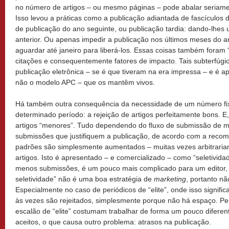
no número de artigos – ou mesmo páginas – pode abalar seriamen
Isso levou a práticas como a publicação adiantada de fascículos 
de publicação do ano seguinte, ou publicação tardia: dando-lhes
anterior. Ou apenas impedir a publicação nos últimos meses do a
aguardar até janeiro para liberá-los. Essas coisas também foram “
citações e consequentemente fatores de impacto. Tais subterfúgi
publicação eletrônica – se é que tiveram na era impressa – e é a
não o modelo APC – que os mantêm vivos.
Há também outra consequência da necessidade de um número fi
determinado período: a rejeição de artigos perfeitamente bons. E,
artigos “menores”. Tudo dependendo do fluxo de submissão de m
submissões que justifiquem a publicação, de acordo com a recom
padrões são simplesmente aumentados – muitas vezes arbitrari
artigos. Isto é apresentado – e comercializado – como “seletivida
menos submissões, é um pouco mais complicado para um editor,
seletividade” não é uma boa estratégia de
marketing
, portanto nã
Especialmente no caso de periódicos de “elite”, onde isso signifi
às vezes são rejeitados, simplesmente porque não há espaço. P
escalão de “elite” costumam trabalhar de forma um pouco diferen
aceitos, o que causa outro problema: atrasos na publicação.