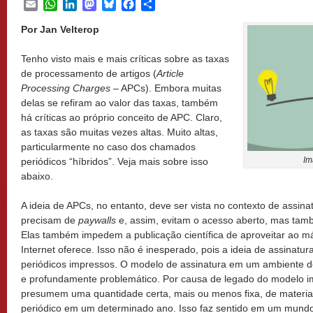
Email
WhatsApp
LinkedIn
Mastodon
Bluesky
Facebook
Share
Por Jan Velterop
Tenho visto mais e mais críticas sobre as taxas
de processamento de artigos (
Article
Processing Charges
– APCs). Embora muitas
delas se refiram ao valor das taxas, também
há críticas ao próprio conceito de APC. Claro,
as taxas são muitas vezes altas. Muito altas,
particularmente no caso dos chamados
Im
periódicos “híbridos”. Veja mais sobre isso
abaixo.
A ideia de APCs, no entanto, deve ser vista no contexto de assin
precisam de
paywalls
e, assim, evitam o acesso aberto, mas tam
Elas também impedem a publicação científica de aproveitar ao m
Internet oferece. Isso não é inesperado, pois a ideia de assinatur
periódicos impressos. O modelo de assinatura em um ambiente de
e profundamente problemático. Por causa de legado do modelo i
presumem uma quantidade certa, mais ou menos fixa, de materia
periódico em um determinado ano. Isso faz sentido em um mundo