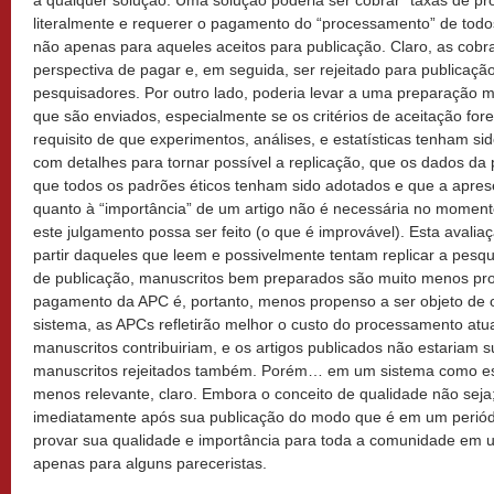
a qualquer solução. Uma solução poderia ser cobrar “taxas de pr
literalmente e requerer o pagamento do “processamento” de todo
não apenas para aqueles aceitos para publicação. Claro, as cob
perspectiva de pagar e, em seguida, ser rejeitado para publicaçã
pesquisadores. Por outro lado, poderia levar a uma preparação 
que são enviados, especialmente se os critérios de aceitação for
requisito de que experimentos, análises, e estatísticas tenham s
com detalhes para tornar possível a replicação, que os dados da 
que todos os padrões éticos tenham sido adotados e que a aprese
quanto à “importância” de um artigo não é necessária no momen
este julgamento possa ser feito (o que é improvável). Esta avalia
partir daqueles que leem e possivelmente tentam replicar a pesqu
de publicação, manuscritos bem preparados são muito menos prov
pagamento da APC é, portanto, menos propenso a ser objeto de o
sistema, as APCs refletirão melhor o custo do processamento atu
manuscritos contribuiriam, e os artigos publicados não estariam 
manuscritos rejeitados também. Porém… em um sistema como este
menos relevante, claro. Embora o conceito de qualidade não seja;
imediatamente após sua publicação do modo que é em um periódic
provar sua qualidade e importância para toda a comunidade em u
apenas para alguns pareceristas.