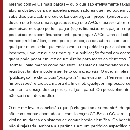
Mesmo com APCs mais baixas – ou o que são efetivamente taxas
alguns obstáculos para aqueles pesquisadores que não podem co
subsídios para cobrir o custo. Eu ouvi alguém propor (embora eu
duvido que fosse uma sugestão séria) que APCs e acesso aberto
pesquisadores que podem pagar (cujos financiadores pagam) e pe
pesquisadores sem financiamento para pagar APCs. Uma solução 
menos problemática, como pode parecer, se os autores sem fun
qualquer manuscrito que enviassem a um periódico por assinatu
incorreta, uma vez que faz com que a publicação formal em acess
quem pode pagar em vez de um direito para todos os cientistas. É
“formal”, pelo menos como requisito. “Manter os memorandos da 
registros, também podem ser feito com
preprints
. O que, simple
“publicação”, é claro, pois “
postprints
” não existiriam. Pensem nis
“impressões” é arcaica na era da Internet. Qualquer impressão ser
sentirem o desejo de desperdiçar algum papel. Ou possivelmente
não seria um desperdício.
1
O que me leva à conclusão (que já cheguei anteriormente
) de q
são comumente chamados) – com licenças CC-BY ou CC-zero –
vital na mudança do sistema de comunicação científica. Os benefíc
não é rejeitada, embora a aparência em um periódico específico