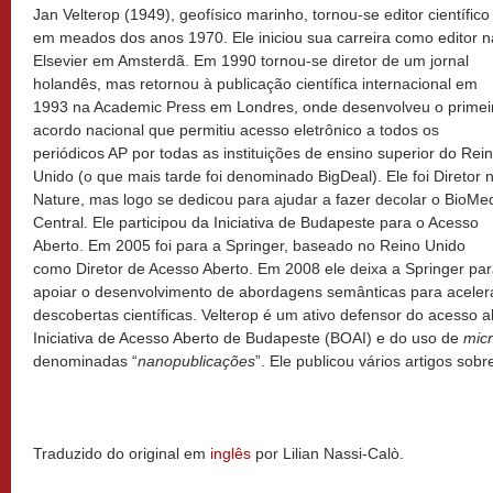
Jan Velterop (1949), geofísico marinho, tornou-se editor científico
em meados dos anos 1970. Ele iniciou sua carreira como editor n
Elsevier em Amsterdã. Em 1990 tornou-se diretor de um jornal
holandês, mas retornou à publicação científica internacional em
1993 na Academic Press em Londres, onde desenvolveu o primei
acordo nacional que permitiu acesso eletrônico a todos os
periódicos AP por todas as instituições de ensino superior do Rei
Unido (o que mais tarde foi denominado BigDeal). Ele foi Diretor 
Nature, mas logo se dedicou para ajudar a fazer decolar o BioMe
Central. Ele participou da Iniciativa de Budapeste para o Acesso
Aberto. Em 2005 foi para a Springer, baseado no Reino Unido
como Diretor de Acesso Aberto. Em 2008 ele deixa a Springer pa
apoiar o desenvolvimento de abordagens semânticas para aceler
descobertas científicas. Velterop é um ativo defensor do acesso
Iniciativa de Acesso Aberto de Budapeste (BOAI) e do uso de
micr
denominadas “
nanopublicações
”. Ele publicou vários artigos so
Traduzido do original em
inglês
por Lilian Nassi-Calò.