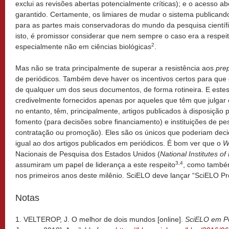
exclui as revisões abertas potencialmente críticas); e o acesso ab
garantido. Certamente, os limiares de mudar o sistema publican
para as partes mais conservadoras do mundo da pesquisa científ
isto, é promissor considerar que nem sempre o caso era a respeit
2
especialmente não em ciências biológicas
.
Mas não se trata principalmente de superar a resistência aos
prep
de periódicos. Também deve haver os incentivos certos para que
de qualquer um dos seus documentos, de forma rotineira. E este
credivelmente fornecidos apenas por aqueles que têm que julgar 
no entanto, têm, principalmente, artigos publicados à disposição 
fomento (para decisões sobre financiamento) e instituições de pe
contratação ou promoção). Eles são os únicos que poderiam deci
igual ao dos artigos publicados em periódicos. É bom ver que o
W
Nacionais de Pesquisa dos Estados Unidos (
National Institutes of
3,4
assumiram um papel de liderança a este respeito
, como també
nos primeiros anos deste milênio. SciELO deve lançar “SciELO Pr
Notas
1. VELTEROP, J. O melhor de dois mundos [online].
SciELO em Pe