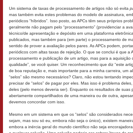
Um sistema de taxas de processamento de artigos não só evita
p
mas também evita estes problemas do modelo de assinatura, e
periódicos “híbridos”. Isso posto, as APCs têm seus próprios pro
geralmente não pagam pelo “processamento” (providenciar a aval
técnico/de apresentação e depósito em uma plataforma eletrônica
publicados, mas também para (em parte) o processamento de man
sentido de prover a avaliação pelos pares. As APCs podem, portan
periódicos com altas taxas de rejeição. O que se conclui é que
processamento e publicação de um artigo, mas para a aquisição 
qualidade”, se você quiser. Um reconhecimento que diz “este arti
de boa reputação e, mais importante para a minha carreira, um alt
“selos” são mesmo necessários? Claro, não estou tentando imped
precisar de “selos” de pagar por eles. Mas isso é problema deles
deles (pelo menos deveria ser). Enquanto os resultados de suas p
abertamente compartilhados de uma maneira ou de outra, apesar d
devemos concordar com isso.
Mesmo em um sistema em que os “selos” são considerados nece
sejam, mas sou só eu, embora não seja o único), existem maneir
embora a inércia geral do mundo científico não seja encorajado