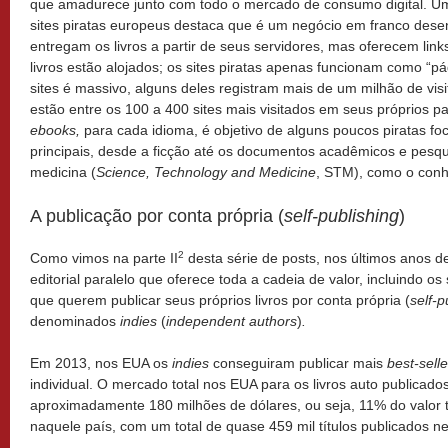
que amadurece junto com todo o mercado de consumo digital. Uma
sites piratas europeus destaca que é um negócio em franco desen
entregam os livros a partir de seus servidores, mas oferecem link
livros estão alojados; os sites piratas apenas funcionam como “pá
sites é massivo, alguns deles registram mais de um milhão de vi
estão entre os 100 a 400 sites mais visitados em seus próprios p
ebooks,
para cada idioma, é objetivo de alguns poucos piratas fo
principais, desde a ficção até os documentos acadêmicos e pesqu
medicina (
Science, Technology and Medicine
, STM), como o conh
A publicação por conta própria (
self-publishing
)
2
Como vimos na parte II
desta série de posts, nos últimos anos
editorial paralelo que oferece toda a cadeia de valor, incluindo os
que querem publicar seus próprios livros por conta própria (
self-p
denominados
indies
(
independent authors
)
.
Em 2013, nos EUA os
indies
conseguiram publicar mais
best-selle
individual. O mercado total nos EUA para os livros auto publicad
aproximadamente 180 milhões de dólares, ou seja, 11% do valor 
naquele país, com um total de quase 459 mil títulos publicados n