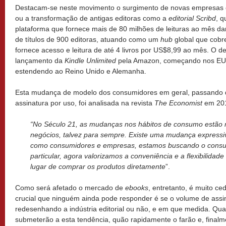
Destacam-se neste movimento o surgimento de novas empresas co
ou a transformação de antigas editoras como a
editorial Scribd
, 
plataforma que fornece mais de 80 milhões de leituras ao mês d
de títulos de 900 editoras, atuando como um
hub
global que cobr
fornece acesso e leitura de até 4 livros por US$8,99 ao mês. O d
lançamento da
Kindle Unlimited
pela Amazon, começando nos EUA
estendendo ao Reino Unido e Alemanha.
Esta mudança de modelo dos consumidores em geral, passando 
assinatura por uso, foi analisada na revista
The Economist
em 20
“No Século 21, as mudanças nos hábitos de consumo estão
negócios, talvez para sempre. Existe uma mudança expressi
como consumidores e empresas, estamos buscando o consu
particular, agora valorizamos a conveniência e a flexibilidad
lugar de comprar os produtos diretamente
”.
Como será afetado o mercado de
ebooks
, entretanto, é muito ce
crucial que ninguém ainda pode responder é se o volume de ass
redesenhando a indústria editorial ou não, e em que medida. Qua
submeterão a esta tendência, quão rapidamente o farão e, finalme