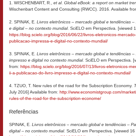
1.
WISCHENBART, R.,
et al
.
Global eBook: a report on market tr
Wischenbart Content and Consulting (RWCC). 2016. Available fr
2. SPINAK, E.
Livros eletrônicos – mercado global e tendências – 
e digital – no contexto mundial
. SciELO em Perspectiva. [viewed 16
https://blog.scielo.org/blog/2016/06/22/livros-eletronicos-mercado
publicacao-impressa-e-digital-no-contexto-mundial/
3. SPINAK, E.
Livros eletrônicos – mercado global e tendências – P
impresso e digital no contexto mundial
. SciELO em Perspectiva. [v
from:
https://blog.scielo.org/blog/2016/07/13/livros-eletronicos-m
ii-a-publicacao-do-livro-impresso-e-digital-no-contexto-mundial/
4. TZUO, T. New rules of the road for the Subscription Economy.
July 2016] Available from:
http://www.economistgroup.com/marke
rules-of-the-road-for-the-subscription-econome/
Referências
SPINAK, E.
Livros eletrônicos – mercado global e tendências – Pa
digital – no contexto mundial
. SciELO em Perspectiva. [viewed 16 J