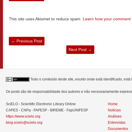
This site uses Akismet to reduce spam.
Learn how your comment d
←
Previous Post
Next Post
→
Todo o conteúdo deste site, exceto onde está identificado, est
Os posts são de responsabilidade dos autores e não necessariamente expre
SciELO - Scientific Electronic Library Online
Home
CAPES - CNPq - FAPESP - BIREME - FapUNIFESP
Notícias
https://www.scielo.org
Análises
blog.scielo@scielo.org
Entrevistas
Documentos