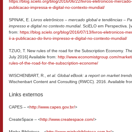
https://blog.scielo.org/blog/2016/06/22/livros-eletronicos-mercado
publicacao-impressa-e-digital-no-contexto-mundial/
SPINAK, E.
Livros eletrônicos – mercado global e tendências – Part
impresso e digital no contexto mundial
. SciELO em Perspectiva. [v
from:
https://blog.scielo.org/blog/2016/07/13/livros-eletronicos-m
ii-a-publicacao-do-livro-impresso-e-digital-no-contexto-mundial/
TZUO, T. New rules of the road for the Subscription Economy.
The
July 2016] Available from:
http://www.economistgroup.com/marke
rules-of-the-road-for-the-subscription-econome/
WISCHENBART, R.,
et al
.
Global eBook: a report on market tren
Wischenbart Content and Consulting (RWCC). 2016. Available fr
Links externos
CAPES – <
http://www.capes.gov.br/
>
CreateSpace – <
http://www.createspace.com/
>
Minha Biblioteca – <
http://www.minhabiblioteca.com.br/
>