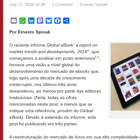
July 27, 2016 16:38
,
1 Comment
,
Ernesto Spinak
Email
WhatsApp
LinkedIn
Mastodon
Bluesky
Facebook
Share
Por Ernesto Spinak
O recente informe
Global eBook: a report on
1
market trends and developments, 2016
, que
2,3
começamos a analisar em posts anteriores
,
fornece uma visão a nível global do
desenvolvimento do mercado de
ebooks
que,
logo após uma década de crescimento
ininterrupto, nos últimos três anos
desacelerou, ao menos por parte das editoras
tradicionais. (Nota: todas as cifras
mencionadas neste post, a menos que se
indique uma referência, provêm do
Global
eBook).
Devido à extensão do informe, este
post foi publicando em três partes.
A reestruturação do mercado de livros em sua alta complexidade 