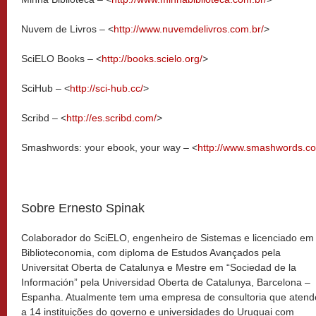
Nuvem de Livros – <
http://www.nuvemdelivros.com.br/
>
SciELO Books – <
http://books.scielo.org/
>
SciHub – <
http://sci-hub.cc/
>
Scribd – <
http://es.scribd.com/
>
Smashwords: your ebook, your way – <
http://www.smashwords.c
Sobre Ernesto Spinak
Colaborador do SciELO, engenheiro de Sistemas e licenciado em
Biblioteconomia, com diploma de Estudos Avançados pela
Universitat Oberta de Catalunya e Mestre em “Sociedad de la
Información” pela Universidad Oberta de Catalunya, Barcelona –
Espanha. Atualmente tem uma empresa de consultoria que atend
a 14 instituições do governo e universidades do Uruguai com