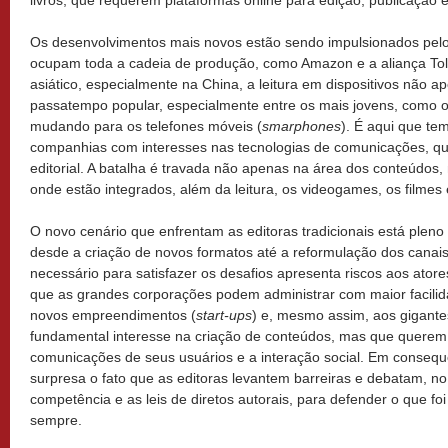
livros, que requerem plataformas online para edição, publicação e 
Os desenvolvimentos mais novos estão sendo impulsionados pel
ocupam toda a cadeia de produção, como Amazon e a aliança To
asiático, especialmente na China, a leitura em dispositivos não
passatempo popular, especialmente entre os mais jovens, como os
mudando para os telefones móveis (
smarphones
). É aqui que te
companhias com interesses nas tecnologias de comunicações, q
editorial. A batalha é travada não apenas na área dos conteúdos
onde estão integrados, além da leitura, os videogames, os filmes 
O novo cenário que enfrentam as editoras tradicionais está pleno
desde a criação de novos formatos até a reformulação dos canais 
necessário para satisfazer os desafios apresenta riscos aos ator
que as grandes corporações podem administrar com maior facili
novos empreendimentos (
start-ups
) e, mesmo assim, aos gigante
fundamental interesse na criação de conteúdos, mas que querem
comunicações de seus usuários e a interação social. Em consequ
surpresa o fato que as editoras levantem barreiras e debatam, no
competência e as leis de diretos autorais, para defender o que 
sempre.