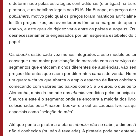
é determinado pelas estratégias contraditórias (e antigas) na Eur
pirataria, e as batalhas legais nos EUA. Na Europa, os preços de
publishers
, motivo pelo qual os preços foram mantidos artificialm
lei têm preços fixos, os revendedores têm uma margem de apena
abaixo, e este grau de rigidez varia entre os países europeus. O
desnecessariamente engessados por um esquema estabelecido pe
papel”.
Os
ebooks
estão cada vez menos integrados a este modelo edito
consegue uma maior participação de mercado com os serviços de 
segmentos que enfocam nichos diferentes de audiências, vão se
preços diferentes que saem por diferentes canais de venda. N
um guarda-chuva que abarca o amplo espectro de livros cobrind
começando com valores tão baixos como 3 a 5 euros, o que os t
Alemanha, mais da metade dos
ebooks
vendidos pelas principais
5 euros e este é o segmento onde se encontra a maioria dos livro
selecionados pela Amazon, Bookwire e outras cadeias livreiras 
especiais como “seleção do mês”.
Até que ponto a pirataria afeta os
ebooks
não se sabe; a dimensã
não é conhecida (ou não é revelada). A pirataria pode ser enten