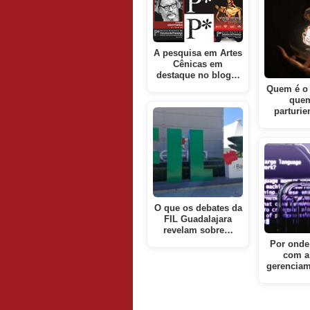
A pesquisa em Artes
Cênicas em
destaque no blog…
Quem é o 
quem
parturi
O que os debates da
FIL Guadalajara
revelam sobre…
Por onde
com a
gerencia