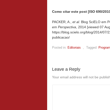
Como citar este post [ISO 690/2010
PACKER, A.,
et al
. Blog SciELO em P
em Perspectiva
, 2014 [viewed
07 Aug
https://blog.scielo.org/blog/2014/0
publicacao/
Posted in:
Editoriais
,
Tagged:
Progra
Leave a Reply
Your email address will not be publis