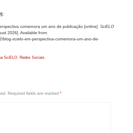
]:
erspectiva comemora um ano de publicação [online].
SciELO
ust 2026]. Available from:
7/22/blog-scielo-em-perspectiva-comemora-um-ano-de-
ma SciELO
,
Redes Sociais
hed.
Required fields are marked
*