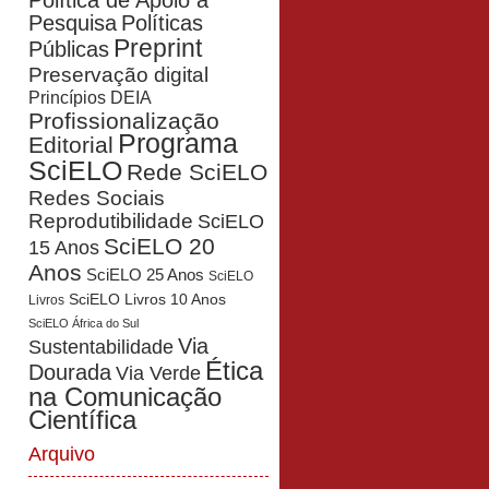
Política de Apoio à
Pesquisa
Políticas
Preprint
Públicas
Preservação digital
Princípios DEIA
Profissionalização
Programa
Editorial
SciELO
Rede SciELO
Redes Sociais
Reprodutibilidade
SciELO
SciELO 20
15 Anos
Anos
SciELO 25 Anos
SciELO
SciELO Livros 10 Anos
Livros
SciELO África do Sul
Via
Sustentabilidade
Ética
Dourada
Via Verde
na Comunicação
Científica
Arquivo