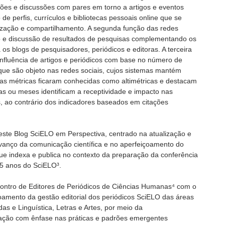
es e discussões com pares em torno a artigos e eventos
 de perfis, currículos e bibliotecas pessoais online que se
alização e compartilhamento. A segunda função das redes
 e discussão de resultados de pesquisas complementando os
 os blogs de pesquisadores, periódicos e editoras. A terceira
influência de artigos e periódicos com base no número de
que são objeto nas redes sociais, cujos sistemas mantém
tas métricas ficaram conhecidas como altimétricas e destacam
s ou meses identificam a receptividade e impacto nas
s, ao contrário dos indicadores baseados em citações
 este Blog SciELO em Perspectiva, centrado na atualização e
vanço da comunicação científica e no aperfeiçoamento do
e indexa e publica no contexto da preparação da conferência
5 anos do SciELO³.
contro de Editores de Periódicos de Ciências Humanas⁴ com o
çoamento da gestão editorial dos periódicos SciELO das áreas
as e Linguística, Letras e Artes, por meio da
ização com ênfase nas práticas e padrões emergentes