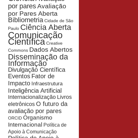
por pares
Avaliação
por Pares Aberta
Bibliometria
Cidade de São
Ciência Aberta
Paulo
Comunicação
Científica
Creative
Dados Abertos
Commons
Disseminação da
Informação
Divulgação Científica
Eventos
Fator de
Impacto
Infraestrutura
Inteligência Artificial
Livros
Internacionalização
O futuro da
eletrônicos
avaliação por pares
Organismo
ORCID
Internacional
Política de
Apoio à Comunicação