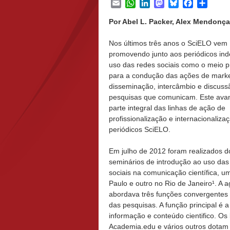
Email
WhatsApp
LinkedIn
Mastodon
Bluesky
Facebook
Share
Por Abel L. Packer, Alex Mendonç
Nos últimos três anos o SciELO vem
promovendo junto aos periódicos in
uso das redes sociais como o meio pr
para a condução das ações de marke
disseminação, intercâmbio e discuss
pesquisas que comunicam. Este ava
parte integral das linhas de ação de
profissionalização e internacionaliza
periódicos SciELO.
Em julho de 2012 foram realizados d
seminários de introdução ao uso das
sociais na comunicação científica, 
Paulo e outro no Rio de Janeiro¹. A 
abordava três funções convergentes 
das pesquisas. A função principal é
informação e conteúdo cientifico. O
Academia.edu e vários outros dotam