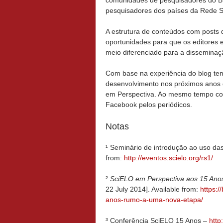
comunidades de pesquisadores do Br
pesquisadores dos países da Rede 
A estrutura de conteúdos com posts d
oportunidades para que os editores
meio diferenciado para a disseminaç
Com base na experiência do blog te
desenvolvimento nos próximos anos 
em Perspectiva. Ao mesmo tempo con
Facebook pelos periódicos.
Notas
¹ Seminário de introdução ao uso das
from:
http://eventos.scielo.org/rs1/
²
SciELO em Perspectiva aos 15 Ano
22 July 2014]. Available from:
https:/
anos-rumo-a-uma-nova-etapa/
³ Conferência SciELO 15 Anos –
http