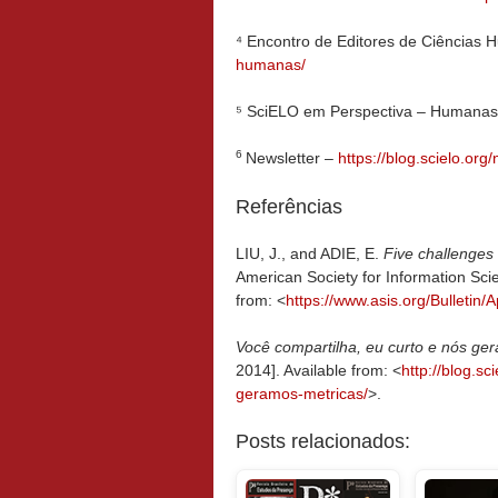
⁴ Encontro de Editores de Ciências
humanas/
⁵ SciELO em Perspectiva – Humana
6
Newsletter –
https://blog.scielo.or
Referências
LIU, J., and ADIE, E.
Five challenges 
American Society for Information Scie
from: <
https
://
www.asis.org
/
Bulletin
/
A
Você compartilha, eu curto e nós ge
2014]. Available from: <
http://
blog.sci
geramos-
metricas
/
>.
Posts relacionados: