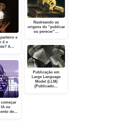
Rastreando as
origens do “publicar
ou perecer”…
parteiro e
 é o
ente? A…
Publicação em
Large Language
Model (LLM)
[Publicado…
 começar
 IA no
mento de…