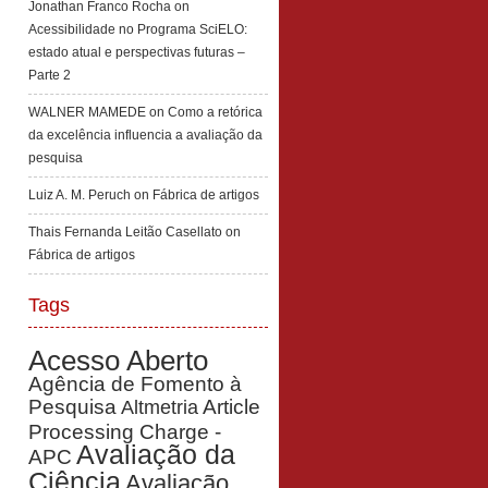
Jonathan Franco Rocha
on
Acessibilidade no Programa SciELO:
estado atual e perspectivas futuras –
Parte 2
WALNER MAMEDE
on
Como a retórica
da excelência influencia a avaliação da
pesquisa
Luiz A. M. Peruch
on
Fábrica de artigos
Thais Fernanda Leitão Casellato
on
Fábrica de artigos
Tags
Acesso Aberto
Agência de Fomento à
Pesquisa
Article
Altmetria
Processing Charge -
Avaliação da
APC
Ciência
Avaliação