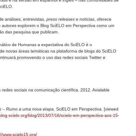
asil e na versão em espanhol e inglês – nas comunidades de
SciELO.
e análises, entrevistas,
press releases
e notícias, oferece
 e autores explorem o Blog SciELO em Perspectiva como um
ão das pesquisa que publicam.
mático de Humanas a expectativa do SciELO é o
de novas áreas temáticas na plataforma de blogs do SciELO
tinuará promovendo o uso das redes sociais Twitter e
 redes sociais na comunicação científica. 2012. Avialable
s – Rumo a uma nova etapa
. SciELO em Perspectiva. [viewed
/blog.scielo.org/blog/2013/07/16/scielo-em-perspectiva-aos-15-
://www.scielo15.org/