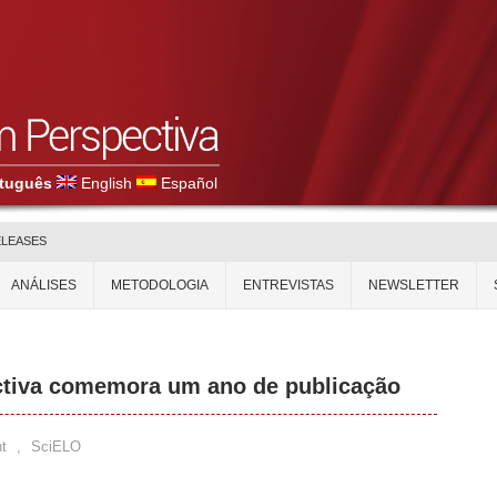
tuguês
English
Español
ELEASES
ANÁLISES
METODOLOGIA
ENTREVISTAS
NEWSLETTER
tiva comemora um ano de publicação
t
,
SciELO