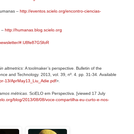
 Humanas –
http://eventos.scielo.org/encontro-ciencias-
s –
http://humanas.blog.scielo.org
g/newsletter/#.U8fe87GSfoR
in altmetrics
: A toolmaker’s perspective. Bulletin of the
nce and Technology. 2013, vol. 39, nº. 4. pp. 31-34. Available
pr
-13/
AprMay13_Liu_Adie.pdf
>.
ramos métricas
. SciELO em Perspectiva. [viewed 17 July
elo.org
/blog/2013/08/08/
voce
-compartilha-eu-curto-e-nos-