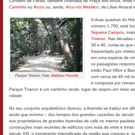
Cordeiro de Farias, também chamada de Praça dos Arcos, onde s
Caminho
ou
Arcos
ou, ainda,
Arco-íris Metálico
,
de Lílian Amaral 
A duas quadras do Hotel
número 1.700, está lo
Siqueira Campos
, mai
Trianon
. Nas décadas 
30 e 40, conta-se que 
frequentado por intele
em uma espécie de símb
os paisagistas respons
estão Paul Villon e Ba
Parque Trianon. Foto:
Mathieu Plourde
.
com cerca de 48 mil m
é composta por reman
Parque Trianon é um cantinho verde, lugar de respiro em meio ao 
cidade.
No seu conjunto arquitetônico diverso, a Avenida se traduz em dif
ainda que mínimo – dos tempos dos grandes casarões do século 
aos proprietários de grandes fazendas de café no interior paulis
construções mais recentes de edifícios com mais de vinte e trint
século XXI, o movimento intensificado da região que cresceu e, p