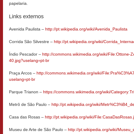
papelaria.
Links externos
Avenida Paulista –
http://pt.wikipedia.org/wiki/Avenida_Paulista
Corrida São Silvestre –
http://pt.wikipedia.org/wiki/Corrida_Int
Índio Pescador –
http://commons.wikimedia.org/wiki/File:Ottone-Z
40.jpg?uselang=pt-br
Praça Arcos –
http://commons.wikimedia.org/wiki/File:Pra%C3%
uselang=pt-br
Parque Trianon –
https://commons.wikimedia.org/wiki/Category:T
Metrô de São Paulo –
http://pt.wikipedia.org/wiki/Metr%C3%B
Casa das Rosas –
http://pt.wikipedia.org/wiki/File:CasaDasRosas.
Museu de Arte de São Paulo –
http://pt.wikipedia.org/wiki/Mu