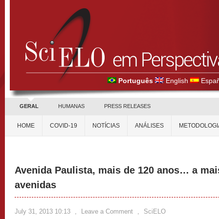
Português
English
Españ
GERAL
HUMANAS
PRESS RELEASES
HOME
COVID-19
NOTÍCIAS
ANÁLISES
METODOLOGI
Avenida Paulista, mais de 120 anos… a mai
avenidas
July 31, 2013 10:13
,
Leave a Comment
,
SciELO