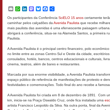
Email
WhatsApp
LinkedIn
Mastodon
Bluesky
Facebook
Share
Os participantes da Conferência
SciEL
O 15 anos
certamente terão
caminhar pelos calçadões da
Avenida Paulista
que recebe milhare
mais paulista das avenidas é uma efervescente paisagem urban
abrigará a conferência, situa-se na Alameda Santos, a primeira ru
Paulista.
A Avenida Paulista é o principal centro financeiro, polo econômico
no limite entre as zonas Centro-Sul e Oeste da cidade, escritório
consulados, hotéis, bancos, centros educacionais e culturais, livrar
cinema, teatros, além de bares e restaurantes.
Marcada por sua enorme visibilidade, a Avenida Paulista transfo
espaço público de referência de manifestações de protesto e de
festividades e comemorações. Todo final do ano recebe a famosa
A Avenida Paulista foi criada em 8 de dezembro de 1891. Com 
km, inicia-se na Praça Oswaldo Cruz, onde fica instalada uma
esc
artista Francisco Leopoldo da Silva. Na outra ponta, final da Ave