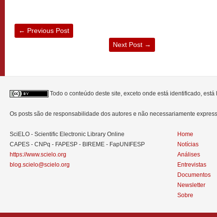
←
Previous Post
Next Post
→
Todo o conteúdo deste site, exceto onde está identificado, est
Os posts são de responsabilidade dos autores e não necessariamente expre
SciELO - Scientific Electronic Library Online
Home
CAPES - CNPq - FAPESP - BIREME - FapUNIFESP
Notícias
https://www.scielo.org
Análises
blog.scielo@scielo.org
Entrevistas
Documentos
Newsletter
Sobre