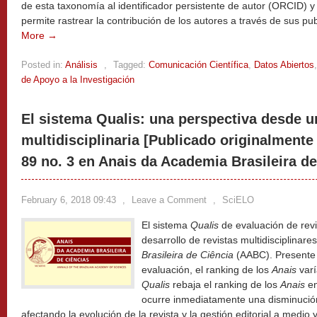
de esta taxonomía al identificador persistente de autor (ORCID) y 
permite rastrear la contribución de los autores a través de sus pu
More →
Posted in:
Análisis
,
Tagged:
Comunicación Científica
,
Datos Abiertos
de Apoyo a la Investigación
El sistema Qualis: una perspectiva desde u
multidisciplinaria [Publicado originalmente e
89 no. 3 en Anais da Academia Brasileira de
February 6, 2018 09:43
,
Leave a Comment
,
SciELO
El sistema
Qualis
de evaluación de rev
desarrollo de revistas multidisciplinar
Brasileira de Ciência
(AABC). Presente 
evaluación, el ranking de los
Anais
varí
Qualis
rebaja el ranking de los
Anais
en
ocurre inmediatamente una disminución
afectando la evolución de la revista y la gestión editorial a medio y 