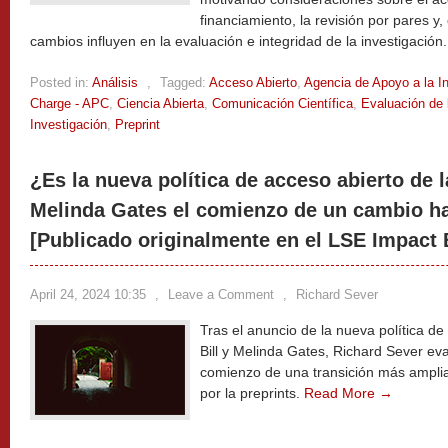
financiamiento, la revisión por pares y,
cambios influyen en la evaluación e integridad de la investigación
Posted in:
Análisis
,
Tagged:
Acceso Abierto
,
Agencia de Apoyo a la I
Charge - APC
,
Ciencia Abierta
,
Comunicación Científica
,
Evaluación de 
Investigación
,
Preprint
¿Es la nueva política de acceso abierto de l
Melinda Gates el comienzo de un cambio ha
[Publicado originalmente en el LSE Impact B
April 24, 2024 10:35
,
Leave a Comment
,
Richard Sever
Tras el anuncio de la nueva política d
Bill y Melinda Gates, Richard Sever eva
comienzo de una transición más ampli
por la preprints.
Read More →