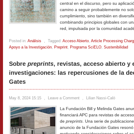
central en el discurso, pero su aplicac
camino a seguir probablemente no solo 
cumplimiento, sino también en diversific
combinando principios globales con un
red, impulsada por la comunidad acad
Posted in:
Análisis
,
Tagged:
Acceso Abierto
,
Article Processing Char
Apoyo a la Investigación
,
Preprint
,
Programa SciELO
,
Sustenibilidad
Sobre
preprints
, revistas, acceso abierto y
investigaciones: las repercusiones de la de
Gates
May 8, 2024 15:15
,
Leave a Comment
,
Lilian Nassi-Calò
La Fundación Bill y Melinda Gates anu
financiará APC para revistas de acceso 
de
preprints
. Una serie de publicacion
anuncio de la Fundación Gates resonó 
motivando consideraciones sobre el ac