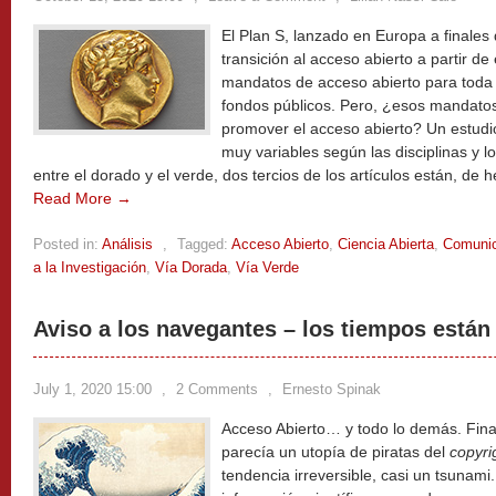
El Plan S, lanzado en Europa a finales
transición al acceso abierto a partir d
mandatos de acceso abierto para toda l
fondos públicos. Pero, ¿esos mandatos
promover el acceso abierto? Un estudi
muy variables según las disciplinas y l
entre el dorado y el verde, dos tercios de los artículos están, de 
Read More →
Posted in:
Análisis
,
Tagged:
Acceso Abierto
,
Ciencia Abierta
,
Comunic
a la Investigación
,
Vía Dorada
,
Vía Verde
Aviso a los navegantes – los tiempos está
July 1, 2020 15:00
,
2 Comments
,
Ernesto Spinak
Acceso Abierto… y todo lo demás. Fin
parecía un utopía de piratas del
copyri
tendencia irreversible, casi un tsunam