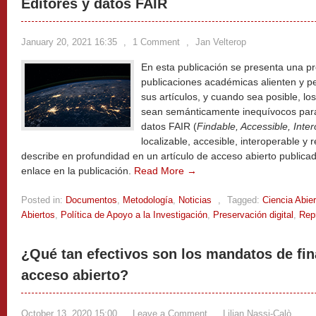
Editores y datos FAIR
January 20, 2021 16:35
,
1 Comment
,
Jan Velterop
En esta publicación se presenta una p
publicaciones académicas alienten y p
sus artículos, y cuando sea posible, l
sean semánticamente inequívocos pa
datos FAIR (
Findable, Accessible, Inte
localizable, accesible, interoperable y 
describe en profundidad en un artículo de acceso abierto publica
enlace en la publicación.
Read More →
Posted in:
Documentos
,
Metodología
,
Noticias
,
Tagged:
Ciencia Abier
Abiertos
,
Política de Apoyo a la Investigación
,
Preservación digital
,
Repr
¿Qué tan efectivos son los mandatos de fin
acceso abierto?
October 13, 2020 15:00
,
Leave a Comment
,
Lilian Nassi-Calò