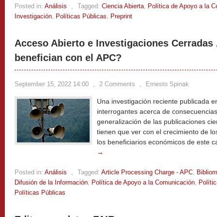
Posted in:
Análisis
,
Tagged:
Ciencia Abierta
,
Política de Apoyo a la 
Investigación
,
Políticas Públicas
,
Preprint
Acceso Abierto e Investigaciones Cerradas
benefician con el APC?
September 15, 2022 14:00
,
2 Comments
,
Ernesto Spinak
Una investigación reciente publicada 
interrogantes acerca de consecuencias 
generalización de las publicaciones cie
tienen que ver con el crecimiento de lo
los beneficiarios económicos de este
→
Posted in:
Análisis
,
Tagged:
Article Processing Charge - APC
,
Bibliom
Difusión de la Información
,
Política de Apoyo a la Comunicación
,
Políti
Políticas Públicas