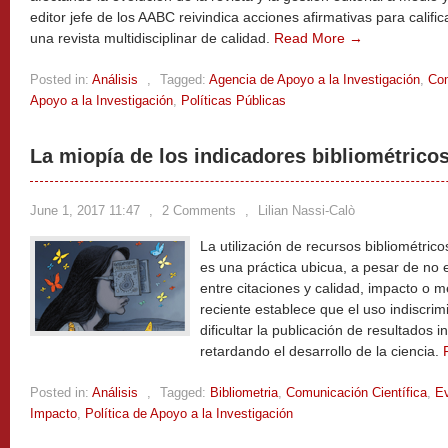
editor jefe de los AABC reivindica acciones afirmativas para calific
una revista multidisciplinar de calidad.
Read More →
Posted in:
Análisis
,
Tagged:
Agencia de Apoyo a la Investigación
,
Com
Apoyo a la Investigación
,
Políticas Públicas
La miopía de los indicadores bibliométrico
June 1, 2017 11:47
,
2 Comments
,
Lilian Nassi-Calò
La utilización de recursos bibliométrico
es una práctica ubicua, a pesar de no e
entre citaciones y calidad, impacto o mé
reciente establece que el uso indiscri
dificultar la publicación de resultados 
retardando el desarrollo de la ciencia.
Posted in:
Análisis
,
Tagged:
Bibliometria
,
Comunicación Científica
,
Ev
Impacto
,
Política de Apoyo a la Investigación