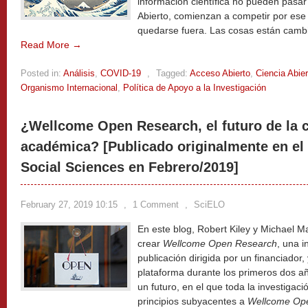
información científica no pueden pasar
Abierto, comienzan a competir por ese
quedarse fuera. Las cosas están cambi
Read More →
Posted in:
Análisis
,
COVID-19
,
Tagged:
Acceso Abierto
,
Ciencia Abier
Organismo Internacional
,
Política de Apoyo a la Investigación
¿Wellcome Open Research, el futuro de la
académica? [Publicado originalmente en el
Social Sciences en Febrero/2019]
February 27, 2019 10:15
,
1 Comment
,
SciELO
En este blog, Robert Kiley y Michael Ma
crear
Wellcome Open Research
, una 
publicación dirigida por un financiador, 
plataforma durante los primeros dos a
un futuro, en el que toda la investigació
principios subyacentes a
Wellcome Op