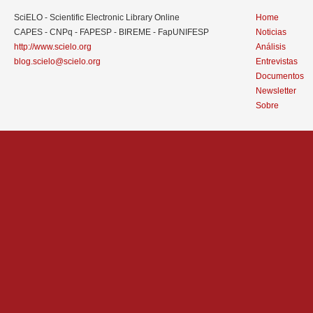
SciELO - Scientific Electronic Library Online
Home
CAPES - CNPq - FAPESP - BIREME - FapUNIFESP
Noticias
http://www.scielo.org
Análisis
blog.scielo@scielo.org
Entrevistas
Documentos
Newsletter
Sobre