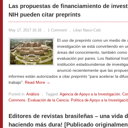
Las propuestas de financiamiento de invest
NIH pueden citar preprints
May 17, 2017 16:16
,
1 Comment
,
Lilian Nassi-Calò
El uso de
preprints
como un medio de ac
investigación se está convirtiendo en
áreas del conocimiento, también como 
evaluación por pares. Los
National Inst
institución estadounidense de investiga
anunció recientemente que las propuest
informes están autorizados a citar
preprints
“para acelerar la difu
trabajo”.
Read More →
Posted in:
Análisis
,
Tagged:
Agencia de Apoyo a la Investigación
,
Com
Commons
,
Evaluación de la Ciencia
,
Política de Apoyo a la Investigaci
Editores de revistas brasileñas – una vida 
haciendo más dura! [Publicado originalmente