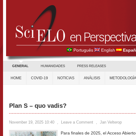
Português
English
Españ
GENERAL
HUMANIDADES
PRESS RELEASES
HOME
COVID-19
NOTICIAS
ANÁLISIS
METODOLOGÍ
Plan S – quo vadis?
November 19, 2025 10:40
,
Leave a Comment
,
Jan Velterop
Para finales de 2025, el Acceso Abiert