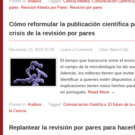
Posted in:
Análisis
,
Tagged:
Ciencia Abierta
,
Comunicación Científica
pares
,
Revisión Abierta por Pares
,
Revisión por pares
Cómo reformular la publicación científica pa
crisis de la revisión por pares
December 13, 2023 10:30
,
Leave a Comment
,
Lilian Nassi-Calò
El tiempo que transcurre entre el envío 
el campo de la microbiología ha ido a
Además, los editores tienen que invita
identificar a quienes estén dispuestos
implicaciones tienen estos hechos para
en portugués.
Read More →
Posted in:
Análisis
,
Tagged:
Comunicación Científica
,
El futuro de la
la Ciencia
Replantear la revisión por pares para hacer