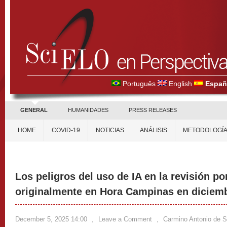
Português
English
Españ
GENERAL
HUMANIDADES
PRESS RELEASES
HOME
COVID-19
NOTICIAS
ANÁLISIS
METODOLOGÍ
Los peligros del uso de IA en la revisión po
originalmente en Hora Campinas en diciemb
December 5, 2025 14:00
,
Leave a Comment
,
Carmino Antonio de 