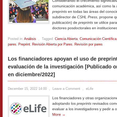
Considerando el crecimiento significat
comunicación académica, así como la a
preprints
en todas las áreas del conoci
subdirector de
CSHL Press
, propone q
publicación) de
preprints
se utilice par
doctores posdoctorales en institucion
Posted in:
Análisis
,
Tagged:
Ciencia Abierta
,
Comunicación Científica
pares
,
Preprint
,
Revisión Abierta por Pares
,
Revisión por pares
Los financiadores apoyan el uso de preprint
evaluación de la investigación [Publicado o
en diciembre/2022]
December 15, 2022 14:00
,
Leave a Comment
,
eLife
Los financiadores y otras organizacion
adoptando los
preprints
revisados como
evaluar a los investigadores y pedir a
More →