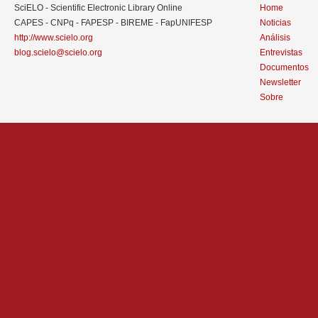
SciELO - Scientific Electronic Library Online
Home
CAPES - CNPq - FAPESP - BIREME - FapUNIFESP
Noticias
http://www.scielo.org
Análisis
blog.scielo@scielo.org
Entrevistas
Documentos
Newsletter
Sobre