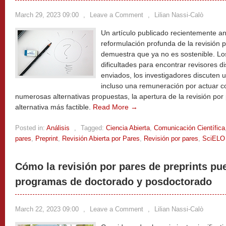
March 29, 2023 09:00
,
Leave a Comment
,
Lilian Nassi-Calò
Un artículo publicado recientemente an
reformulación profunda de la revisión 
demuestra que ya no es sostenible. Los
dificultades para encontrar revisores di
enviados, los investigadores discuten
incluso una remuneración por actuar co
numerosas alternativas propuestas, la apertura de la revisión po
alternativa más factible.
Read More →
Posted in:
Análisis
,
Tagged:
Ciencia Abierta
,
Comunicación Científica
pares
,
Preprint
,
Revisión Abierta por Pares
,
Revisión por pares
,
SciELO
Cómo la revisión por pares de preprints pue
programas de doctorado y posdoctorado
March 22, 2023 09:00
,
Leave a Comment
,
Lilian Nassi-Calò