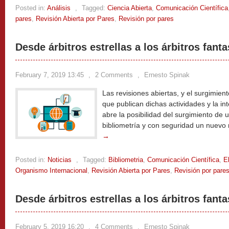
Posted in:
Análisis
,
Tagged:
Ciencia Abierta
,
Comunicación Científica
pares
,
Revisión Abierta por Pares
,
Revisión por pares
Desde árbitros estrellas a los árbitros fanta
February 7, 2019 13:45
,
2 Comments
,
Ernesto Spinak
Las revisiones abiertas, y el surgimie
que publican dichas actividades y la i
abre la posibilidad del surgimiento de 
bibliometría y con seguridad un nuevo
→
Posted in:
Noticias
,
Tagged:
Bibliometria
,
Comunicación Científica
,
E
Organismo Internacional
,
Revisión Abierta por Pares
,
Revisión por pare
Desde árbitros estrellas a los árbitros fant
February 5, 2019 16:20
,
4 Comments
,
Ernesto Spinak