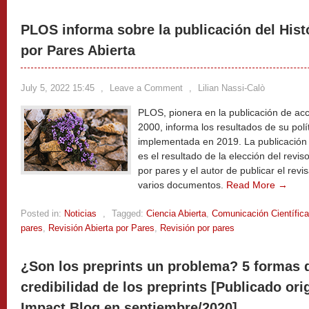
PLOS informa sobre la publicación del Hist
por Pares Abierta
July 5, 2022 15:45
,
Leave a Comment
,
Lilian Nassi-Calò
PLOS, pionera en la publicación de ac
2000, informa los resultados de su polí
implementada en 2019. La publicación d
es el resultado de la elección del revis
por pares y el autor de publicar el revis
varios documentos.
Read More →
Posted in:
Noticias
,
Tagged:
Ciencia Abierta
,
Comunicación Científica
pares
,
Revisión Abierta por Pares
,
Revisión por pares
¿Son los preprints un problema? 5 formas d
credibilidad de los preprints [Publicado or
Impact Blog en septiembre/2020]