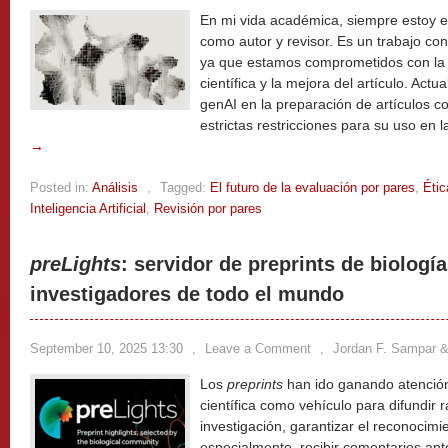
En mi vida académica, siempre estoy 
como autor y revisor. Es un trabajo con
ya que estamos comprometidos con la 
científica y la mejora del artículo. Act
genAI en la preparación de artículos co
estrictas restricciones para su uso en l
→
Posted in:
Análisis
,
Tagged:
El futuro de la evaluación por pares
,
Étic
Inteligencia Artificial
,
Revisión por pares
preLights
: servidor de preprints de biologí
investigadores de todo el mundo
September 10, 2025 13:30
,
Leave a Comment
,
Jordan F. Sampar & 
Los
preprints
han ido ganando atención
científica como vehículo para difundir 
investigación, garantizar el reconocimi
especialmente, recibir comentarios ant