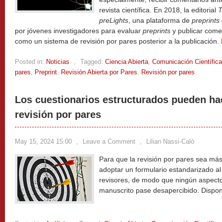
revista científica. En 2018, la editorial
T
preLights
, una plataforma de
preprints
por jóvenes investigadores para evaluar
preprints
y publicar comen
como un sistema de revisión por pares posterior a la publicación.
Posted in:
Noticias
,
Tagged:
Ciencia Abierta
,
Comunicación Científica
pares
,
Preprint
,
Revisión Abierta por Pares
,
Revisión por pares
Los cuestionarios estructurados pueden hac
revisión por pares
May 15, 2024 15:00
,
Leave a Comment
,
Lilian Nassi-Calò
Para que la revisión por pares sea más
adoptar un formulario estandarizado a
revisores, de modo que ningún aspecto
manuscrito pase desapercibido. Dispon