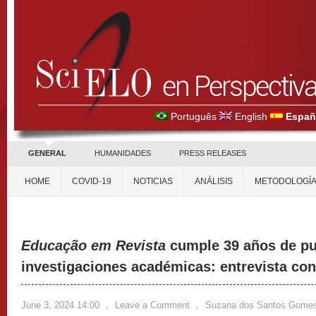
Português
English
Españ
GENERAL
HUMANIDADES
PRESS RELEASES
HOME
COVID-19
NOTICIAS
ANÁLISIS
METODOLOGÍ
Educação em Revista
cumple 39 años de pu
investigaciones académicas: entrevista con 
June 3, 2024 14:00
,
Leave a Comment
,
Suzana dos Santos Gome