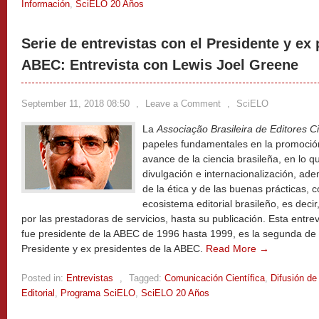
Información
,
SciELO 20 Años
Serie de entrevistas con el Presidente y ex 
ABEC: Entrevista con Lewis Joel Greene
September 11, 2018 08:50
,
Leave a Comment
,
SciELO
La
Associação Brasileira de Editores Ci
papeles fundamentales en la promoción
avance de la ciencia brasileña, en lo qu
divulgación e internacionalización, ad
de la ética y de las buenas prácticas, c
ecosistema editorial brasileño, es deci
por las prestadoras de servicios, hasta su publicación. Esta entre
fue presidente de la ABEC de 1996 hasta 1999, es la segunda de l
Presidente y ex presidentes de la ABEC.
Read More →
Posted in:
Entrevistas
,
Tagged:
Comunicación Científica
,
Difusión de
Editorial
,
Programa SciELO
,
SciELO 20 Años