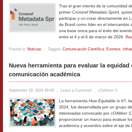
Tras el gran interés de la comunidad d
primer
Crossref Metadata Sprint
, quis
participar y co-crear directamente en L
de Brasil como líder en el intercambio 
una base única para el éxito del event
entre el 4 y el 6 de marzo de 2026.
Re
Posted in:
Noticias
,
Tagged:
Comunicación Científica
,
Eventos
,
Infra
Nueva herramienta para evaluar la equidad
comunicación académica
September 18, 2024 09:00
,
Leave a Comment
,
cOAlition S
La herramienta
How Equitable Is It?
, l
2024, fue desarrollada por un grupo de
interesadas convocado por
cOAlition S
proporcionar un marco para evaluar l
académica y acuerdos sobre el eje de 