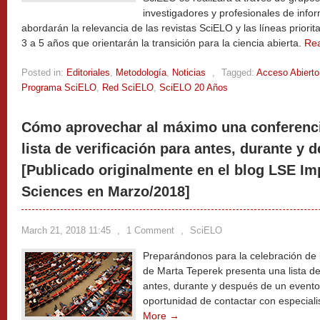
investigadores y profesionales de inf
abordarán la relevancia de las revistas SciELO y las líneas priori
3 a 5 años que orientarán la transición para la ciencia abierta.
Re
Posted in:
Editoriales
,
Metodología
,
Noticias
,
Tagged:
Acceso Abierto
Programa SciELO
,
Red SciELO
,
SciELO 20 Años
Cómo aprovechar al máximo una conferenc
lista de verificación para antes, durante y 
[Publicado originalmente en el blog LSE Im
Sciences en Marzo/2018]
March 21, 2018 11:45
,
1 Comment
,
SciELO
Preparándonos para la celebración de 
de Marta Teperek presenta una lista de 
antes, durante y después de un event
oportunidad de contactar con especiali
More →