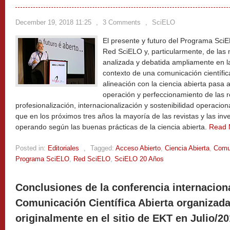
December 19, 2018 11:25
,
3 Comments
,
SciELO
El presente y futuro del Programa SciE
Red SciELO y, particularmente, de las 
analizada y debatida ampliamente en 
contexto de una comunicación científica
alineación con la ciencia abierta pasa 
operación y perfeccionamiento de las r
profesionalización, internacionalización y sostenibilidad operacion
que en los próximos tres años la mayoría de las revistas y las in
operando según las buenas prácticas de la ciencia abierta.
Read 
Posted in:
Editoriales
,
Tagged:
Acceso Abierto
,
Ciencia Abierta
,
Comun
Programa SciELO
,
Red SciELO
,
SciELO 20 Años
Conclusiones de la conferencia internacion
Comunicación Científica Abierta organizad
originalmente en el sitio de EKT en Julio/20