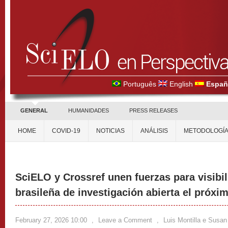
Português
English
Españ
GENERAL
HUMANIDADES
PRESS RELEASES
HOME
COVID-19
NOTICIAS
ANÁLISIS
METODOLOGÍ
SciELO y Crossref unen fuerzas para visibi
brasileña de investigación abierta el próx
February 27, 2026 10:00
,
Leave a Comment
,
Luis Montilla e Susan