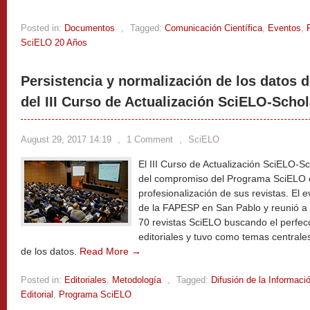
Posted in:
Documentos
,
Tagged:
Comunicación Científica
,
Eventos
,
SciELO 20 Años
Persistencia y normalización de los datos 
del III Curso de Actualización SciELO-Scho
August 29, 2017 14:19
,
1 Comment
,
SciELO
El III Curso de Actualización SciELO-
del compromiso del Programa SciELO en
profesionalización de sus revistas. El e
de la FAPESP en San Pablo y reunió a
70 revistas SciELO buscando el perfec
editoriales y tuvo como temas centrales
de los datos.
Read More →
Posted in:
Editoriales
,
Metodología
,
Tagged:
Difusión de la Informaci
Editorial
,
Programa SciELO