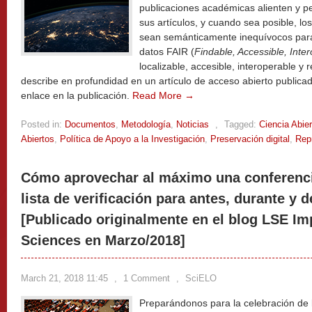
publicaciones académicas alienten y p
sus artículos, y cuando sea posible, l
sean semánticamente inequívocos pa
datos FAIR (
Findable, Accessible, Inte
localizable, accesible, interoperable y 
describe en profundidad en un artículo de acceso abierto publica
enlace en la publicación.
Read More →
Posted in:
Documentos
,
Metodología
,
Noticias
,
Tagged:
Ciencia Abier
Abiertos
,
Política de Apoyo a la Investigación
,
Preservación digital
,
Repr
Cómo aprovechar al máximo una conferenc
lista de verificación para antes, durante y 
[Publicado originalmente en el blog LSE Im
Sciences en Marzo/2018]
March 21, 2018 11:45
,
1 Comment
,
SciELO
Preparándonos para la celebración de 