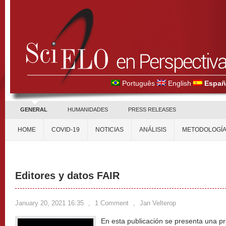
Português
English
Españ
GENERAL
HUMANIDADES
PRESS RELEASES
HOME
COVID-19
NOTICIAS
ANÁLISIS
METODOLOGÍ
Editores y datos FAIR
January 20, 2021 16:35
,
1 Comment
,
Jan Velterop
En esta publicación se presenta una p