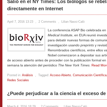
Salió en el NY Times: Los biólogos se rebel
directamente en Internet
April 7, 2016 13:23
,
2 Comments
,
Lilian Nassi-Calò
La conferencia ASAP Bio celebrada en 
Medical Institute
, en EUA reunió invest
para debatir nuevas formas de comunic
investigación usando
preprints
y revisi
Renombrados científicos, entre ellos v
Nobel comenzaron a depositar sus artí
de acceso abierto antes de proceder con la publicación formal en 
semana la atención del periódico
The New York Times
.
Read Mor
Posted in:
Análisis
,
Tagged:
Acceso Abierto
,
Comunicación Científica
Redes Sociales
¿Puede perjudicar a la ciencia el exceso de
March 4, 2016 18:29
,
2 Comments
,
Lilian Nassi-Calò