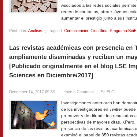
Asociados a las redes sociales permiten
redes de contactos, atraer jóvenes col
aumentar el prestigio junto a sus instit
Posted in:
Análisis
,
Tagged:
Comunicación Científica
,
Programa Sci
Las revistas académicas con presencia en 
ampliamente diseminadas y reciben un may
[Publicado originalmente en el blog LSE Im
Sciences en Diciembre/2017]
December 14, 2017 09:33
,
Leave a Comment
,
SciELO
Investigaciones anteriores han demostr
de los investigadores en
Twitter
puede 
promover y de difundir los resultados 
perspectivas de mayores citas. ¿Pero, 
presencia de las revistas académicas 
examinó el papel de 350 revistas aca