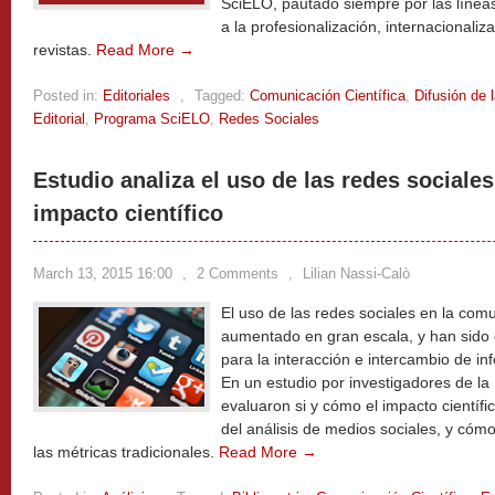
SciELO, pautado siempre por las líneas
a la profesionalización, internacionaliz
revistas.
Read More →
Posted in:
Editoriales
,
Tagged:
Comunicación Científica
,
Difusión de 
Editorial
,
Programa SciELO
,
Redes Sociales
Estudio analiza el uso de las redes sociales
impacto científico
March 13, 2015 16:00
,
2 Comments
,
Lilian Nassi-Calò
El uso de las redes sociales en la comu
aumentado en gran escala, y han sido 
para la interacción e intercambio de in
En un estudio por investigadores de la 
evaluaron si y cómo el impacto científ
del análisis de medios sociales, y cóm
las métricas tradicionales.
Read More →