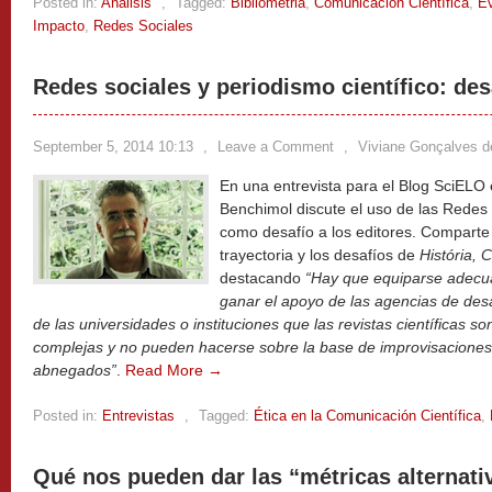
Posted in:
Análisis
,
Tagged:
Bibliometria
,
Comunicación Científica
,
Ev
Impacto
,
Redes Sociales
Redes sociales y periodismo científico: des
September 5, 2014 10:13
,
Leave a Comment
,
Viviane Gonçalves 
En una entrevista para el Blog SciELO 
Benchimol discute el uso de las Redes s
como desafío a los editores. Comparte 
trayectoria y los desafíos de
História,
destacando
“Hay que equiparse adecu
ganar el apoyo de las agencias de desa
de las universidades o instituciones que las revistas científicas s
complejas y no pueden hacerse sobre la base de improvisaciones
abnegados”
.
Read More →
Posted in:
Entrevistas
,
Tagged:
Ética en la Comunicación Científica
,
Qué nos pueden dar las “métricas alternati