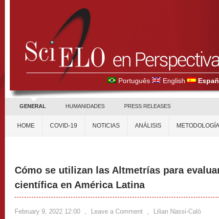
Português
English
Españ
GENERAL
HUMANIDADES
PRESS RELEASES
HOME
COVID-19
NOTICIAS
ANÁLISIS
METODOLOGÍ
Cómo se utilizan las Altmetrías para evalua
científica en América Latina
February 9, 2022 12:00
,
Leave a Comment
,
Lilian Nassi-Calò