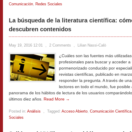
Comunicación
,
Redes Sociales
La búsqueda de la literatura científica: cóm
descubren contenidos
May 19, 2016 12:01
,
2 Comments
,
Lilian Nassi-Calò
¿Cuáles son las fuentes más utilizadas 
profesionales para buscar y acceder a la
pormenorizado conducido por especiali
revistas científicas, publicado en marz
responder la pregunta. A través de un
lectores en todo el mundo, fue posible 
panorama de los hábitos de lectura de los usuarios comparándolos
últimos diez años.
Read More →
Posted in:
Análisis
,
Tagged:
Acceso Abierto
,
Comunicación Científica
Sociales