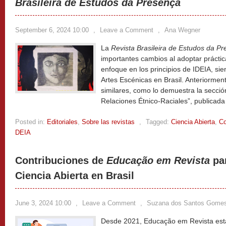
Brasileira de Estudos da Presença
September 6, 2024 10:00
,
Leave a Comment
,
Ana Wegner
La
Revista Brasileira de Estudos da P
importantes cambios al adoptar práctic
enfoque en los principios de IDEIA, si
Artes Escénicas en Brasil. Anteriormente
similares, como lo demuestra la secci
Relaciones Étnico-Raciales”, publicad
Posted in:
Editoriales
,
Sobre las revistas
,
Tagged:
Ciencia Abierta
,
Co
DEIA
Contribuciones de
Educação em Revista
par
Ciencia Abierta en Brasil
June 3, 2024 10:00
,
Leave a Comment
,
Suzana dos Santos Gome
Desde 2021, Educação em Revista est