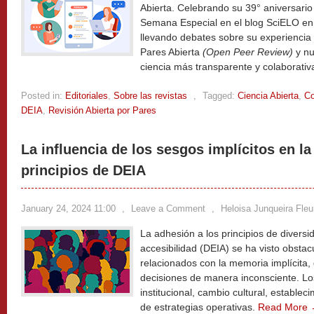
Abierta. Celebrando su 39° aniversario e
Semana Especial en el blog SciELO en
llevando debates sobre su experiencia
Pares Abierta
(Open Peer Review)
y nu
ciencia más transparente y colaborativ
Posted in:
Editoriales
,
Sobre las revistas
,
Tagged:
Ciencia Abierta
,
Co
DEIA
,
Revisión Abierta por Pares
La influencia de los sesgos implícitos en l
principios de DEIA
January 24, 2024 11:00
,
Leave a Comment
,
Heloisa Junqueira Fleu
La adhesión a los principios de diversi
accesibilidad (DEIA) se ha visto obstac
relacionados con la memoria implícita, 
decisiones de manera inconsciente. L
institucional, cambio cultural, establec
de estrategias operativas.
Read More