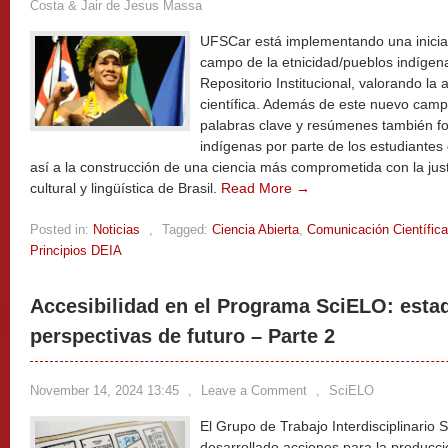
Costa & Jair de Jesus Massa
UFSCar está implementando una iniciati
campo de la etnicidad/pueblos indígen
Repositorio Institucional, valorando la 
científica. Además de este nuevo campo
palabras clave y resúmenes también f
indígenas por parte de los estudiantes
así a la construcción de una ciencia más comprometida con la justi
cultural y lingüística de Brasil.
Read More →
Posted in:
Noticias
,
Tagged:
Ciencia Abierta
,
Comunicación Científica
Principios DEIA
Accesibilidad en el Programa SciELO: estad
perspectivas de futuro – Parte 2
November 14, 2024 13:45
,
Leave a Comment
,
SciELO
El Grupo de Trabajo Interdisciplinario 
desarrollado acciones para la producció