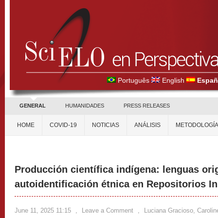
Português
English
Españ
GENERAL
HUMANIDADES
PRESS RELEASES
HOME
COVID-19
NOTICIAS
ANÁLISIS
METODOLOGÍ
Producción científica indígena: lenguas ori
autoidentificación étnica en Repositorios In
June 11, 2025 11:15
,
Leave a Comment
,
Luciana Gracioso, Caroline