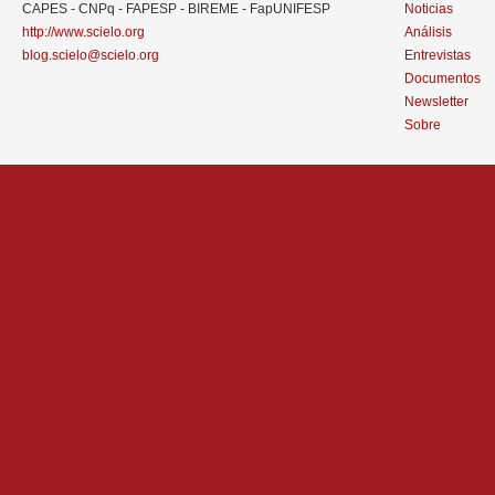
CAPES - CNPq - FAPESP - BIREME - FapUNIFESP
Noticias
http://www.scielo.org
Análisis
blog.scielo@scielo.org
Entrevistas
Documentos
Newsletter
Sobre