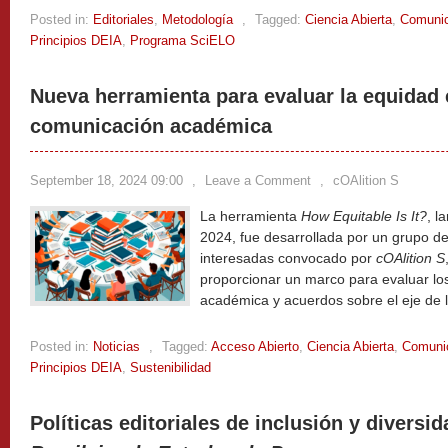
Posted in:
Editoriales
,
Metodología
,
Tagged:
Ciencia Abierta
,
Comunic
Principios DEIA
,
Programa SciELO
Nueva herramienta para evaluar la equidad
comunicación académica
September 18, 2024 09:00
,
Leave a Comment
,
cOAlition S
La herramienta
How Equitable Is It?
, l
2024, fue desarrollada por un grupo de
interesadas convocado por
cOAlition S
proporcionar un marco para evaluar l
académica y acuerdos sobre el eje de 
Posted in:
Noticias
,
Tagged:
Acceso Abierto
,
Ciencia Abierta
,
Comunic
Principios DEIA
,
Sustenibilidad
Políticas editoriales de inclusión y diversi