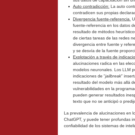
sus datos de capacitación sin un 
Auto contradicción:
La auto cont
contradicen sus propias declara
Divergencia fuente-referencia.
Un
fuente-referencia en los datos 
resultado de métodos heurísticos
de ciertas tareas de las redes 
divergencia entre fuente y refer
y se desvía de la fuente proporc
Explotación a través de indicac
alucinaciones radica en las ele
modelos neuronales. Los LLM pu
indicaciones de “
jailbreak
” inser
resultado del modelo más allá d
vulnerabilidades en la programa
pueden generar resultados ines
texto que no se anticipó o predij
La prevalencia de alucinaciones en 
ChatGPT, y puede tener profundas im
confiabilidad de los sistemas de intelig