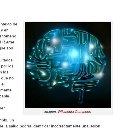
ontexto de
 y en
 fenómeno
 (
Large
 que son
s
ultados
 por los
n los
s que no
 el
tamente
cable.
ner
Imagen:
Wikimedia Commons
.
mplo, un
e la salud podría identificar incorrectamente una lesión