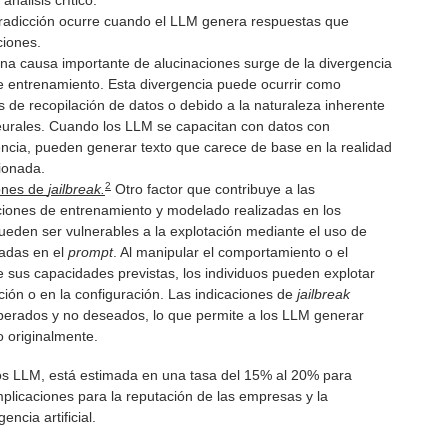
análisis crítico.
radicción ocurre cuando el LLM genera respuestas que
ciones.
a causa importante de alucinaciones surge de la divergencia
de entrenamiento. Esta divergencia puede ocurrir como
 de recopilación de datos o debido a la naturaleza inherente
neurales. Cuando los LLM se capacitan con datos con
encia, pueden generar texto que carece de base en la realidad
ionada.
2
iones de
jailbreak.
Otro factor que contribuye a las
cciones de entrenamiento y modelado realizadas en los
eden ser vulnerables a la explotación mediante el uso de
tadas en el
prompt
. Al manipular el comportamiento o el
e sus capacidades previstas, los individuos pueden explotar
ción o en la configuración. Las indicaciones de
jailbreak
perados y no deseados, lo que permite a los LLM generar
o originalmente.
los LLM, está estimada en una tasa del 15% al 20% para
plicaciones para la reputación de las empresas y la
encia artificial.