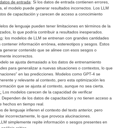
 datos de entrada
: Si los datos de entrada contienen errores,
ria, el modelo puede generar resultados incorrectos. Los LLM
os de capacitación y carecen de acceso a conocimiento
elos de lenguaje pueden tener limitaciones en términos de la
lizados, lo que podría contribuir a resultados inesperados.
to
: los modelos de LLM se entrenan con grandes cantidades
n contener información errónea, estereotipos y sesgos. Estos
a generar contenido que se alinee con esos sesgos o
amente incorrectos.
odelo se ajusta demasiado a los datos de entrenamiento
tades para generalizar a nuevas situaciones o contextos, lo que
inaciones
” en las predicciones. Modelos como GPT-4 se
herente y relevante al contexto, pero esta optimización les
formación que se ajusta al contexto, aunque no sea cierta.
:
Los modelos carecen de la capacidad de verificar
. Dependen de los datos de capacitación y no tienen acceso a
de hechos en tiempo real.
 de lenguaje infieren el contexto del texto anterior, pero
lar incorrectamente, lo que provoca alucinaciones.
LLM simplemente repite información o sesgos presentes en