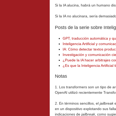
Si la IA alucina, habrá un humano dispo
Si la IA no alucinara, sería demasia
Posts de la serie sobre Intelige
GPT, traducción automática y qu
Inteligencia Artificial y comunic
IA: Cómo detectar textos produ
Investigación y comunicación cien
¿Puede la IA hacer arbitrajes con
¿Es que la Inteligencia Artificial 
Notas
1. Los transformers son un tipo de a
OpenAI utilizó recientemente Trans
2. En términos sencillos, el
jailbreak
e
en un dispositivo explotando sus fal
indicaciones de
jailbreak
, como sugie