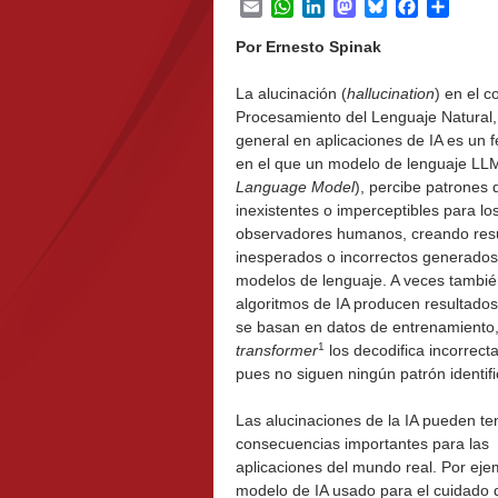
Email
WhatsApp
LinkedIn
Mastodon
Bluesky
Facebook
Share
Por Ernesto Spinak
La alucinación (
hallucination
) en el c
Procesamiento del Lenguaje Natural,
general en aplicaciones de IA es un
en el que un modelo de lenguaje LLM
Language Model
), percibe patrones
inexistentes o imperceptibles para lo
observadores humanos, creando res
inesperados o incorrectos generados
modelos de lenguaje. A veces tambié
algoritmos de IA producen resultado
se basan en datos de entrenamiento,
1
transformer
los decodifica incorrec
pues no siguen ningún patrón identifi
Las alucinaciones de la IA pueden te
consecuencias importantes para las
aplicaciones del mundo real. Por eje
modelo de IA usado para el cuidado d