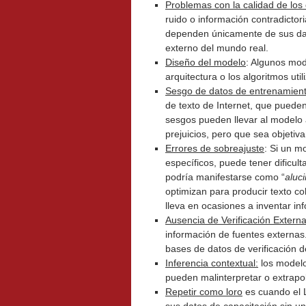
Problemas con la calidad de los
ruido o información contradicto
dependen únicamente de sus dat
externo del mundo real.
Diseño del modelo
: Algunos mod
arquitectura o los algoritmos uti
Sesgo de datos de entrenamien
de texto de Internet, que puede
sesgos pueden llevar al modelo 
prejuicios, pero que sea objetiv
Errores de sobreajuste
: Si un m
específicos, puede tener dificul
podría manifestarse como “
aluc
optimizan para producir texto co
lleva en ocasiones a inventar in
Ausencia de Verificación Externa
información de fuentes externas
bases de datos de verificación 
Inferencia contextual:
los modelos
pueden malinterpretar o extrapo
Repetir como loro
es cuando el 