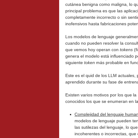
cutánea benigna como maligna, lo que
principal problema es que las aplica
completamente incorrecto o sin senti
inofensivos hasta fabricaciones pote
Los modelos de lenguaje generalmen
cuando no pueden resolver la consul
que vemos hoy operan con
tokens
(f
genera el modelo está influenciado p
siguiente
token
más probable en func
Este es el quid de los LLM actuales,
aprendido durante su fase de entren
Existen varios motivos por los que l
conocidos los que se enumeran en la 
Complejidad del lenguaje huma
modelos de lenguaje pueden ten
las sutilezas del lenguaje, lo q
incoherentes o incorrectas, que 