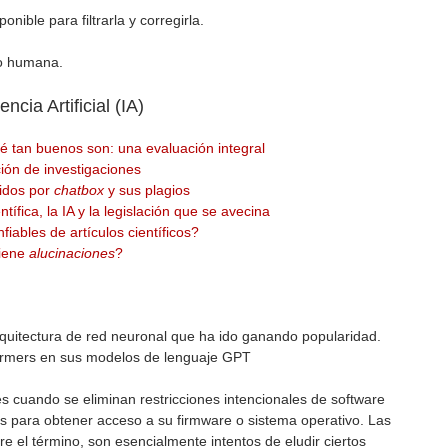
nible para filtrarla y corregirla.
do humana.
ncia Artificial (IA)
é tan buenos son: una evaluación integral
ación de investigaciones
cidos por
chatbox
y sus plagios
tífica, la IA y la legislación que se avecina
fiables de artículos científicos?
tiene
alucinaciones
?
rquitectura de red neuronal que ha ido ganando popularidad.
formers en sus modelos de lenguaje GPT
s cuando se eliminan restricciones intencionales de software
las para obtener acceso a su firmware o sistema operativo. Las
re el término, son esencialmente intentos de eludir ciertos