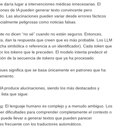
 daría lugar a intervenciones médicas innecesarias. El
ciones de IA pueden generar texto convincente pero
do. Las alucinaciones pueden variar desde errores fácticos
ncialmente peligrosas como noticias falsas.
te no dicen “no sé” cuando no están seguros. Entonces,
ta, dan la respuesta que creen que es más probable. Los LLM
icha simbólica o referencia a un identificador). Cada
token
que
or los
tokens
que le preceden. El modelo intenta predecir el
ión de la secuencia de
tokens
que ya ha procesado.
 pues significa que se basa únicamente en patrones que ha
amiento.
a IA produce alucinaciones, siendo los más destacados y
lista que sigue:
no
: El lenguaje humano es complejo y a menudo ambiguo. Los
er dificultades para comprender completamente el contexto o
ue puede llevar a generar textos que pueden parecer
es frecuente con los traductores automáticos.