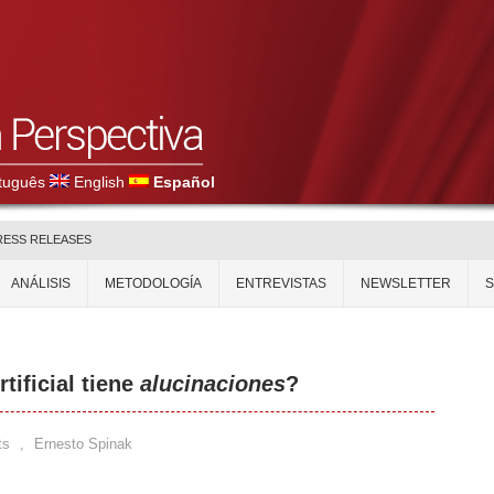
tuguês
English
Español
RESS RELEASES
ANÁLISIS
METODOLOGÍA
ENTREVISTAS
NEWSLETTER
tificial tiene
alucinaciones
?
ts
,
Ernesto Spinak