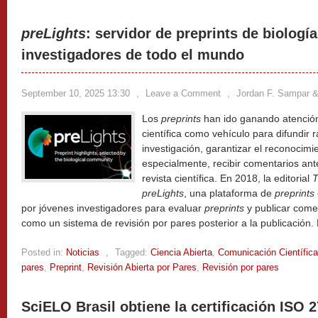
preLights
: servidor de preprints de biologí
investigadores de todo el mundo
September 10, 2025 13:30
,
Leave a Comment
,
Jordan F. Sampar & 
Los
preprints
han ido ganando atención
científica como vehículo para difundir 
investigación, garantizar el reconocimi
especialmente, recibir comentarios ant
revista científica. En 2018, la editorial
T
preLights
, una plataforma de
preprints
por jóvenes investigadores para evaluar
preprints
y publicar comen
como un sistema de revisión por pares posterior a la publicación.
Posted in:
Noticias
,
Tagged:
Ciencia Abierta
,
Comunicación Científica
pares
,
Preprint
,
Revisión Abierta por Pares
,
Revisión por pares
SciELO Brasil obtiene la certificación ISO 