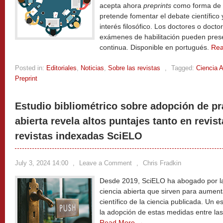
acepta ahora
preprints
como forma de e
pretende fomentar el debate científico 
interés filosófico. Los doctores o doc
exámenes de habilitación pueden pres
continua. Disponible en portugués.
Re
Posted in:
Editoriales
,
Noticias
,
Sobre las revistas
,
Tagged:
Ciencia A
Preprint
Estudio bibliométrico sobre adopción de pr
abierta revela altos puntajes tanto en revis
revistas indexadas SciELO
July 3, 2024 14:00
,
Leave a Comment
,
Chris Fradkin
Desde 2019, SciELO ha abogado por la
ciencia abierta que sirven para aumenta
científico de la ciencia publicada. Un e
la adopción de estas medidas entre la
Read More →