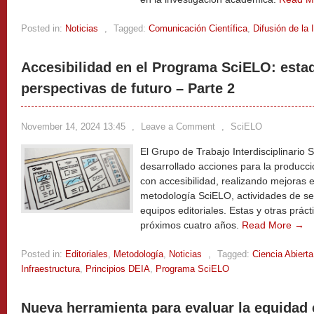
Posted in:
Noticias
,
Tagged:
Comunicación Científica
,
Difusión de la
Accesibilidad en el Programa SciELO: estad
perspectivas de futuro – Parte 2
November 14, 2024 13:45
,
Leave a Comment
,
SciELO
El Grupo de Trabajo Interdisciplinario 
desarrollado acciones para la producció
con accesibilidad, realizando mejoras en
metodología SciELO, actividades de sen
equipos editoriales. Estas y otras práct
próximos cuatro años.
Read More →
Posted in:
Editoriales
,
Metodología
,
Noticias
,
Tagged:
Ciencia Abierta
Infraestructura
,
Principios DEIA
,
Programa SciELO
Nueva herramienta para evaluar la equidad