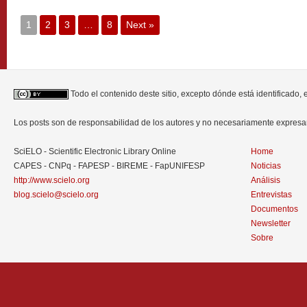
1
2
3
…
8
Next »
Todo el contenido deste sitio, excepto dónde está identificado,
Los posts son de responsabilidad de los autores y no necesariamente expres
SciELO - Scientific Electronic Library Online
Home
CAPES - CNPq - FAPESP - BIREME - FapUNIFESP
Noticias
http://www.scielo.org
Análisis
blog.scielo@scielo.org
Entrevistas
Documentos
Newsletter
Sobre