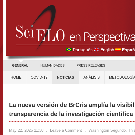
Português
English
Españ
GENERAL
HUMANIDADES
PRESS RELEASES
HOME
COVID-19
NOTICIAS
ANÁLISIS
METODOLOGÍ
La nueva versión de BrCris amplía la visibil
transparencia de la investigación científica
May 22, 2026 11:30
,
Leave a Comment
,
Washington Segundo, Thiag