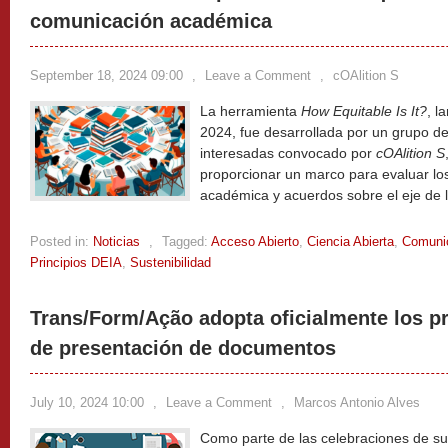
comunicación académica
September 18, 2024 09:00
,
Leave a Comment
,
cOAlition S
La herramienta
How Equitable Is It?
, l
2024, fue desarrollada por un grupo de
interesadas convocado por
cOAlition S
proporcionar un marco para evaluar l
académica y acuerdos sobre el eje de 
Posted in:
Noticias
,
Tagged:
Acceso Abierto
,
Ciencia Abierta
,
Comunic
Principios DEIA
,
Sustenibilidad
Trans/Form/Ação adopta oficialmente los 
de presentación de documentos
July 10, 2024 10:00
,
Leave a Comment
,
Marcos Antonio Alves
Como parte de las celebraciones de su