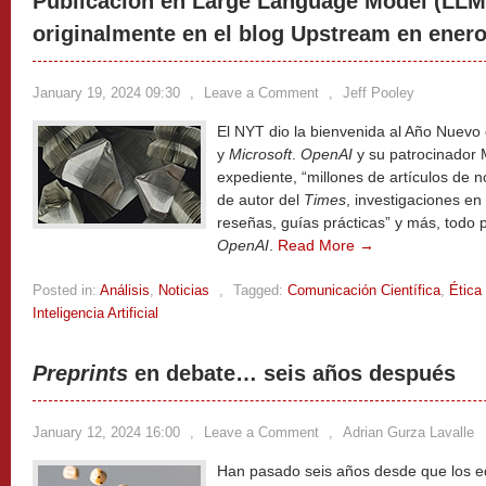
Publicación en Large Language Model (LLM
originalmente en el blog Upstream en enero
January 19, 2024 09:30
,
Leave a Comment
,
Jeff Pooley
El NYT dio la bienvenida al Año Nuev
y
Microsoft
.
OpenAI
y su patrocinador 
expediente, “millones de artículos de n
de autor del
Times
, investigaciones en
reseñas, guías prácticas” y más, todo 
OpenAI
.
Read More →
Posted in:
Análisis
,
Noticias
,
Tagged:
Comunicación Científica
,
Ética
Inteligencia Artificial
Preprints
en debate… seis años después
January 12, 2024 16:00
,
Leave a Comment
,
Adrian Gurza Lavalle
Han pasado seis años desde que los ed