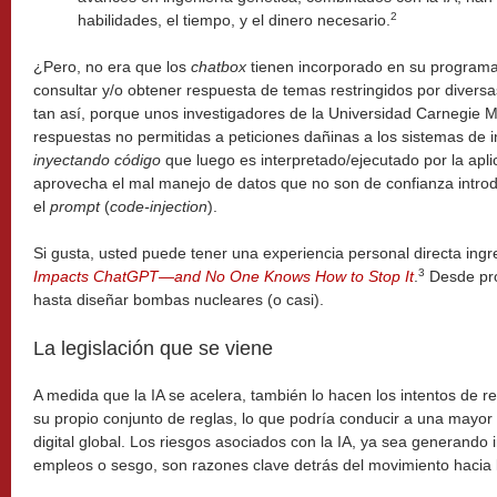
2
habilidades, el tiempo, y el dinero necesario.
¿Pero, no era que los
chatbox
tienen incorporado en su programa
consultar y/o obtener respuesta de temas restringidos por divers
tan así, porque unos investigadores de la Universidad Carnegie 
respuestas no permitidas a peticiones dañinas a los sistemas de inte
inyectando código
que luego es interpretado/ejecutado por la apli
aprovecha el mal manejo de datos que no son de confianza intr
el
prompt
(
code-injection
).
Si gusta, usted puede tener una experiencia personal directa ingr
3
Impacts ChatGPT—and No One Knows How to Stop It
.
Desde pro
hasta diseñar bombas nucleares (o casi).
La legislación que se viene
A medida que la IA se acelera, también lo hacen los intentos de r
su propio conjunto de reglas, lo que podría conducir a una mayo
digital global. Los riesgos asociados con la IA, ya sea generando
empleos o sesgo, son razones clave detrás del movimiento hacia l