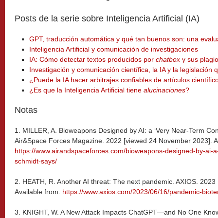
Posts de la serie sobre Inteligencia Artificial (IA)
GPT, traducción automática y qué tan buenos son: una evalua
Inteligencia Artificial y comunicación de investigaciones
IA: Cómo detectar textos producidos por
chatbox
y sus plagi
Investigación y comunicación científica, la IA y la legislación
¿Puede la IA hacer arbitrajes confiables de artículos científic
¿Es que la Inteligencia Artificial tiene
alucinaciones
?
Notas
1. MILLER, A. Bioweapons Designed by AI: a ‘Very Near-Term Conc
Air&Space Forces Magazine. 2022 [viewed 24 November 2023]. Av
https://www.airandspaceforces.com/bioweapons-designed-by-ai-a
schmidt-says/
2. HEATH, R. Another AI threat: The next pandemic. AXIOS. 2023
Available from:
https://www.axios.com/2023/06/16/pandemic-bioter
3. KNIGHT, W. A New Attack Impacts ChatGPT—and No One Knows H