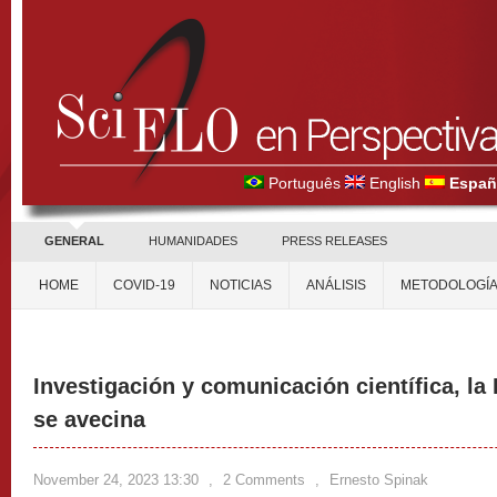
Português
English
Españ
GENERAL
HUMANIDADES
PRESS RELEASES
HOME
COVID-19
NOTICIAS
ANÁLISIS
METODOLOGÍ
Investigación y comunicación científica, la 
se avecina
November 24, 2023 13:30
,
2 Comments
,
Ernesto Spinak