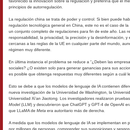
favorecido la innovación sobre la regulación y preferiría que el m
principios de autorregulación.
La regulación china se trata de poder y control. Si bien puede h
regulación tecnológica general en China, este no es el caso de la
un conjunto completo de regulaciones para fin de este año. Las re
responsabilidad, la privacidad, la precisión y la desinformación, y
cercanas a las reglas de la UE en cualquier parte del mundo, aun
régimen muy diferente.
En última instancia el problema se reduce a “¿Deben las empresa
sociales? ¿O existen solo para generar ganancias para sus accio
es posible que obtenga respuestas muy diferentes según a cuál l
Esto se debe a que los modelos de lenguaje de IA contienen difer
nueva investigación de la Universidad de Washington, la Universi
Universidad Xi’an Jiaotong. Los investigadores realizaron prueb
Model
(LLM) y descubrieron que ChatGPT y GPT-4 de OpenAI era
que LLaMA de
Meta
era autoritario más de derecha.
A medida que los modelos de lenguaje de IA se implementan en pro
por millones de personas, comprender sus suposiciones y sesgos 