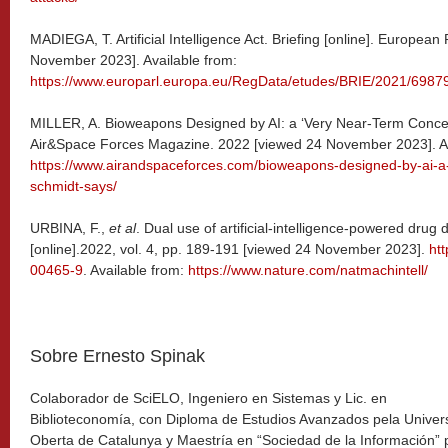
MADIEGA, T. Artificial Intelligence Act. Briefing [online]. Europea
November 2023]. Available from:
https://www.europarl.europa.eu/RegData/etudes/BRIE/2021/69
MILLER, A. Bioweapons Designed by AI: a ‘Very Near-Term Concern
Air&Space Forces Magazine. 2022 [viewed 24 November 2023]. Av
https://www.airandspaceforces.com/bioweapons-designed-by-ai-a
schmidt-says/
URBINA, F.,
et al
. Dual use of artificial-intelligence-powered drug 
[online].2022, vol. 4, pp. 189-191 [viewed 24 November 2023].
ht
00465-9
. Available from:
https://www.nature.com/natmachintell/
Sobre Ernesto Spinak
Colaborador de SciELO, Ingeniero en Sistemas y Lic. en
Biblioteconomía, con Diploma de Estudios Avanzados pela Univers
Oberta de Catalunya y Maestría en “Sociedad de la Información” p