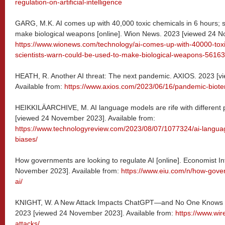
regulation-on-artificial-intelligence
GARG, M.K. AI comes up with 40,000 toxic chemicals in 6 hours; s
make biological weapons [online]. Wion News. 2023 [viewed 24 N
https://www.wionews.com/technology/ai-comes-up-with-40000-toxi
scientists-warn-could-be-used-to-make-biological-weapons-5616
HEATH, R. Another AI threat: The next pandemic. AXIOS. 2023 [
Available from:
https://www.axios.com/2023/06/16/pandemic-bioter
HEIKKILÄARCHIVE, M. AI language models are rife with different pol
[viewed 24 November 2023]. Available from:
https://www.technologyreview.com/2023/08/07/1077324/ai-language-
biases/
How governments are looking to regulate AI [online]. Economist In
November 2023]. Available from:
https://www.eiu.com/n/how-gover
ai/
KNIGHT, W. A New Attack Impacts ChatGPT—and No One Knows How
2023 [viewed 24 November 2023]. Available from:
https://www.wir
attacks/