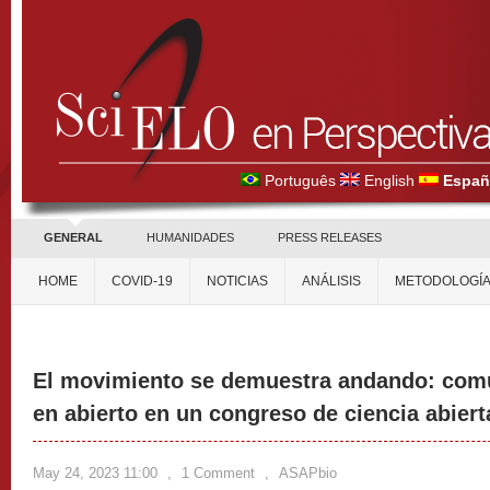
Português
English
Españ
GENERAL
HUMANIDADES
PRESS RELEASES
HOME
COVID-19
NOTICIAS
ANÁLISIS
METODOLOGÍ
El movimiento se demuestra andando: comu
en abierto en un congreso de ciencia abiert
May 24, 2023 11:00
,
1 Comment
,
ASAPbio