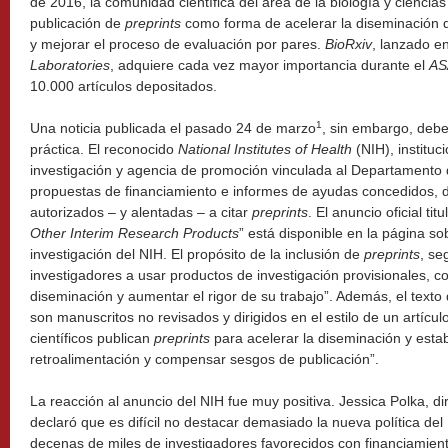
de 2016, la comunidad científica del área de la biología y ciencia
publicación de
preprints
como forma de acelerar la diseminación d
y mejorar el proceso de evaluación por pares.
BioRxiv
, lanzado e
Laboratories
, adquiere cada vez mayor importancia durante el
AS
10.000 artículos depositados.
1
Una noticia publicada el pasado 24 de marzo
, sin embargo, deb
práctica. El reconocido
National Institutes of Health
(NIH), institu
investigación y agencia de promoción vinculada al Departamento 
propuestas de financiamiento e informes de ayudas concedidos, dir
autorizados – y alentadas – a citar
preprints
. El anuncio oficial titu
Other Interim Research Products
” está disponible en la página so
investigación del NIH. El propósito de la inclusión de
preprints
, se
investigadores a usar productos de investigación provisionales, 
diseminación y aumentar el rigor de su trabajo”. Además, el texto
son manuscritos no revisados y dirigidos en el estilo de un artícul
científicos publican
preprints
para acelerar la diseminación y estab
retroalimentación y compensar sesgos de publicación”.
La reacción al anuncio del NIH fue muy positiva. Jessica Polka, dir
declaró que es difícil no destacar demasiado la nueva política del
decenas de miles de investigadores favorecidos con financiamient