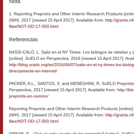
Nota
1. Reporting Preprints and Other Interim Research Products [online
(NIH). 2017 [viewed 15 April 2017]. Available from:
http://grants.n
files/NOT-OD-17-050.html
Referencias
NASSI-CALÒ, L. Salió en el NY Times: Los biólogos se rebelan y p
[online].
SciELO en Perspectiva
, 2016 [viewed 15 April 2017]. Avai
http://blog.scielo.org/es/2016/04/07/salio-en-el-ny-times-los-biol
directamente-en-internet/
PACKER, A.L., SANTOS, S. and MENEGHINI, R. SciELO Preprints 
Perspectiva
, 2017 [viewed 15 April 2017]. Available from:
http://bl
preprints-en-camino/
Reporting Preprints and Other Interim Research Products [online]. 
(NIH). 2017 [viewed 15 April 2017]. Available from:
http://grants.n
files/NOT-OD-17-050.html
SPINAK, E. ¿Qué es este asunto de los preprints? [online].
SciELO