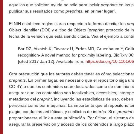
aquellos que solicitan ayuda no sólo para incluir
preprints
en las p
publicar sus resultados como
preprints
, en primer lugar”.
El NIH establece reglas claras respecto a la forma de citar los
pre
Object Identifier (DOI) y el tipo de Objeto (
preprint
, protocolo de i
fecha de la versión que está siendo citada. Vea el ejemplo a conti
Bar DZ, Atkatsh K, Tavarez U, Erdos MR, Gruenbaum Y, Collin
recognition- A novel method for proximity labeling. BioRxiv 0
[cited 2017 Jan 12]. Available from:
https://doi.org/10.1101/0
Otra precaución que los autores deben tener es cómo seleccionar 
preprints
. En primer lugar, es necesario que el repositorio siga un
CC-BY, o que los contenidos sean declarados como de dominio púb
asegurar que los contenidos son localizables, accesibles, interoper
metadatos del
preprint
, incluyendo las estadísticas de uso, debe
personas como por máquinas. Es importante que el repositorio ten
plagio, conductas antitéticas, y conflictos de interés. Si el
preprint
proporcionarse el link a esta publicación. Por último, el sistema d
asegurar la preservación y acceso de los contenidos a largo plazo