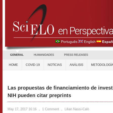
Português
English
Españ
GENERAL
HUMANIDADES
PRESS RELEASES
HOME
COVID-19
NOTICIAS
ANÁLISIS
METODOLOGÍ
Las propuestas de financiamiento de invest
NIH pueden citar preprints
May 17, 2017 16:16
,
1 Comment
,
Lilian Nassi-Calò