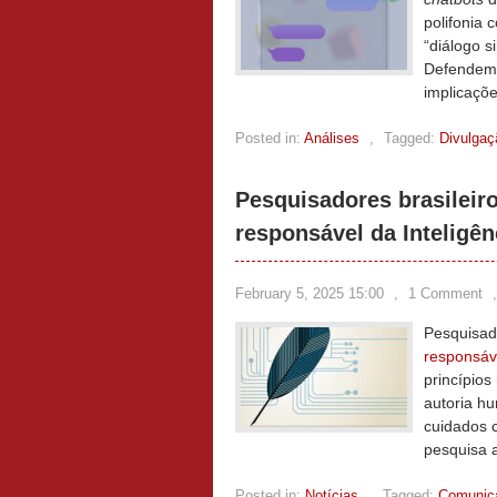
polifonia 
“diálogo 
Defendemo
implicaçõe
Posted in:
Análises
,
Tagged:
Divulgaç
Pesquisadores brasileiro
responsável da Inteligênc
February 5, 2025 15:00
,
1 Comment
Pesquisad
responsáv
princípios
autoria hu
cuidados 
pesquisa 
Posted in:
Notícias
,
Tagged:
Comunica