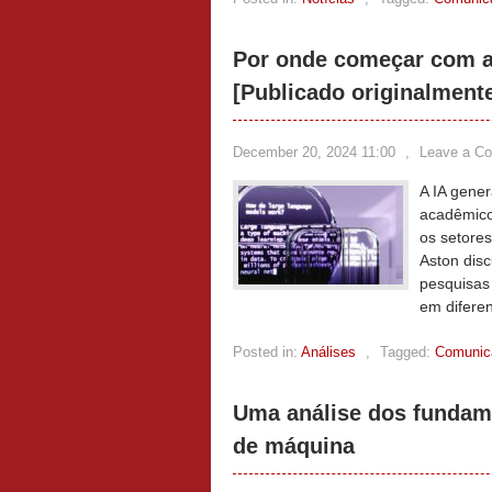
Por onde começar com a
[Publicado originalmen
December 20, 2024 11:00
,
Leave a C
A IA gener
acadêmico
os setore
Aston disc
pesquisas
em difere
Posted in:
Análises
,
Tagged:
Comunica
Uma análise dos fundam
de máquina