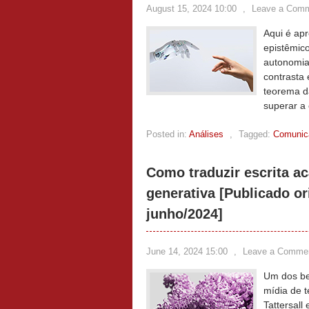
August 15, 2024 10:00
,
Leave a Com
Aqui é apr
epistêmic
autonomia
contrasta 
teorema d
superar a
Posted in:
Análises
,
Tagged:
Comunica
Como traduzir escrita a
generativa [Publicado o
junho/2024]
June 14, 2024 15:00
,
Leave a Comme
Um dos be
mídia de t
Tattersall