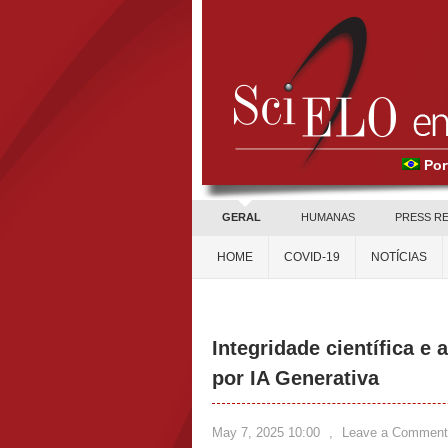
Por
GERAL
HUMANAS
PRESS R
HOME
COVID-19
NOTÍCIAS
Integridade científica 
por IA Generativa
May 7, 2025 10:00
,
Leave a Comment