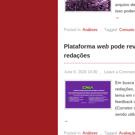
arquivo d
isso pode
→
Posted in:
Análises
,
Tagged:
Comunica
Plataforma
web
pode rev
redações
June 6, 2024 14:00
,
Leave a Commen
Em busca 
redações, 
tema em r
feedback d
(Corretor 
sendo util
→
Posted in:
Análises
,
Tagged:
Avaliaçã