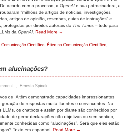
 De acordo com o processo, a
OpenAI
e sua patrocinadora, a
 roubaram “milhões de artigos de notícias, investigações
as, artigos de opinião, resenhas, guias de instruções” e
, protegidos por direitos autorais do
The Times
– tudo para
s LLMs da
OpenAI
.
Read More →
Comunicação Científica
,
Ética na Comunicação Científica
,
tem
alucinações
?
omment
,
Ernesto Spinak
tivos de IA têm demonstrado capacidades impressionantes,
a geração de respostas muito fluentes e convincentes. No
s LLMs, os chatbots e assim por diante são conhecidos por
idade de gerar declarações não objetivas ou sem sentido,
mente conhecidas como “alucinações”. Será que eles estão
ogas? Texto em espanhol.
Read More →