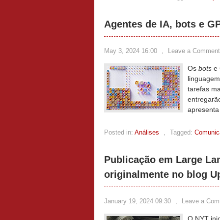
Agentes de IA, bots e 
May 3, 2024 16:00
,
Leave a Comment
Os
bots
e 
linguagem
tarefas ma
entregarã
apresenta
Posted in:
Análises
,
Tagged:
Comunica
Publicação em Large La
originalmente no blog U
January 19, 2024 09:30
,
Leave a Com
O NYT ini