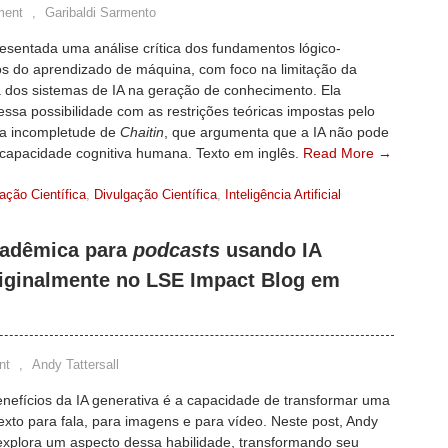
ment
,
Garibaldi Sarmento
esentada uma análise crítica dos fundamentos lógico-
os do aprendizado de máquina, com foco na limitação da
 dos sistemas de IA na geração de conhecimento. Ela
essa possibilidade com as restrições teóricas impostas pelo
a incompletude de
Chaitin
, que argumenta que a IA não pode
 capacidade cognitiva humana. Texto em inglês.
Read More →
ção Científica
,
Divulgação Científica
,
Inteligência Artificial
cadêmica para
podcasts
usando IA
riginalmente no LSE Impact Blog em
nt
,
Andy Tattersall
nefícios da IA generativa é a capacidade de transformar uma
exto para fala, para imagens e para vídeo. Neste post, Andy
 explora um aspecto dessa habilidade, transformando seu