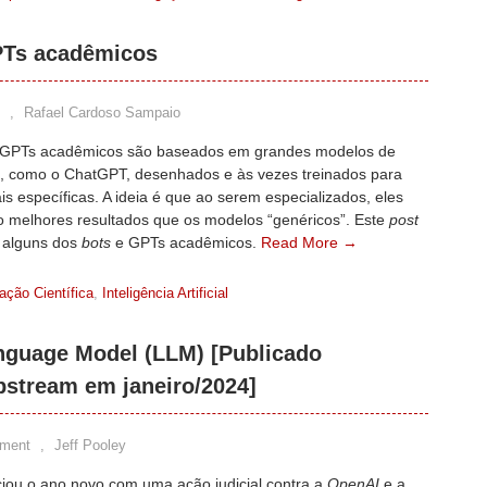
GPTs acadêmicos
,
Rafael Cardoso Sampaio
GPTs acadêmicos são baseados em grandes modelos de
, como o ChatGPT, desenhados e às vezes treinados para
is específicas. A ideia é que ao serem especializados, eles
o melhores resultados que os modelos “genéricos”. Este
post
 alguns dos
bots
e GPTs acadêmicos.
Read More →
ção Científica
,
Inteligência Artificial
nguage Model (LLM) [Publicado
pstream em janeiro/2024]
ment
,
Jeff Pooley
ciou o ano novo com uma ação judicial contra a
OpenAI
e a