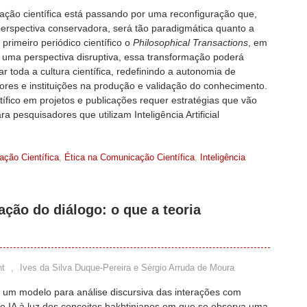
ação científica está passando por uma reconfiguração que,
erspectiva conservadora, será tão paradigmática quanto a
 primeiro periódico científico o
Philosophical Transactions
, em
 uma perspectiva disruptiva, essa transformação poderá
ar toda a cultura científica, redefinindo a autonomia de
ores e instituições na produção e validação do conhecimento.
ntífico em projetos e publicações requer estratégias que vão
a pesquisadores que utilizam Inteligência Artificial
ção Científica
,
Ética na Comunicação Científica
,
Inteligência
ação do diálogo: o que a teoria
t
,
Ives da Silva Duque-Pereira e Sérgio Arruda de Moura
 um modelo para análise discursiva das interações com
e IA à luz dos conceitos bakhtinianos em que se observa uma