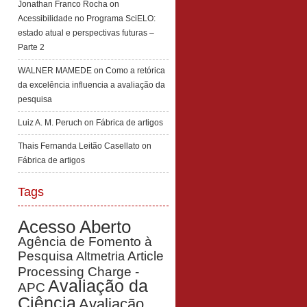
Jonathan Franco Rocha
on
Acessibilidade no Programa SciELO:
estado atual e perspectivas futuras –
Parte 2
WALNER MAMEDE
on
Como a retórica
da excelência influencia a avaliação da
pesquisa
Luiz A. M. Peruch
on
Fábrica de artigos
Thais Fernanda Leitão Casellato
on
Fábrica de artigos
Tags
Acesso Aberto
Agência de Fomento à
Pesquisa
Article
Altmetria
Processing Charge -
Avaliação da
APC
Ciência
Avaliação