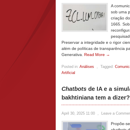
A comunic
sob uma p
criação do
1665. Sob
reconfigur
pesquisad
Preservar a integridade e o rigor cie
além de políticas de transparência par
Generativa.
Read More →
Posted in:
Análises
,
Tagged:
Comunica
Artificial
Chatbots
de IA e a simul
bakhtiniana tem a dizer?
April 30, 2025 11:00
,
Leave a Commen
Propõe-se
chatbots
d