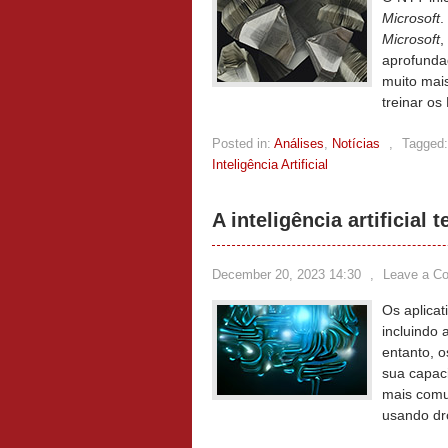
Microsoft
.
Microsoft
,
aprofundad
muito mais
treinar o
Posted in:
Análises
,
Notícias
,
Tagged:
Inteligência Artificial
A inteligência artificial 
December 20, 2023 14:30
,
Leave a C
Os aplica
incluindo 
entanto, o
sua capac
mais comu
usando dr