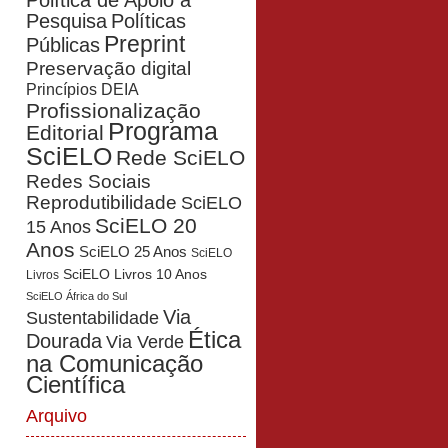
Política de Apoio à
Pesquisa
Políticas
Preprint
Públicas
Preservação digital
Princípios DEIA
Profissionalização
Programa
Editorial
SciELO
Rede SciELO
Redes Sociais
Reprodutibilidade
SciELO
SciELO 20
15 Anos
Anos
SciELO 25 Anos
SciELO
SciELO Livros 10 Anos
Livros
SciELO África do Sul
Via
Sustentabilidade
Ética
Dourada
Via Verde
na Comunicação
Científica
Arquivo