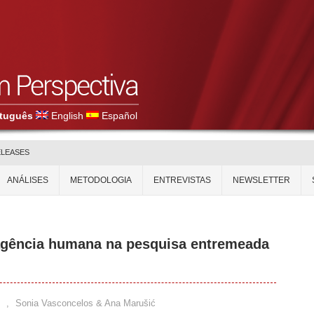
tuguês
English
Español
ELEASES
ANÁLISES
METODOLOGIA
ENTREVISTAS
NEWSLETTER
e agência humana na pesquisa entremeada
,
Sonia Vasconcelos & Ana Marušić