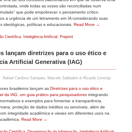
controlada, onde todas as vozes são reconciliadas num
simulado” que pode empobrecer o pensamento crítico.
s a urgência de um letramento em IA considerando suas
s ideológicas, políticas e educacionais.
Read More →
ão Científica
,
Inteligência Artificial
,
Preprint
s lançam diretrizes para o uso ético e
ia Artificial Generativa (IAG)
,
Rafael Cardoso Sampaio, Marcelo Sabbatini & Ricardo Limongi
ores brasileiros lançam as
Diretrizes para o uso ético e
el da IAG: um guia prático para pesquisadores
integrando
 normativos e exemplos para fomentar a transparência,
mana, proteção de dados inéditos ou sensíveis, além de
com integridade acadêmica e vieses em diferentes usos na
acadêmica.
Read More →
ção Científica
,
Disseminação da Informação
,
Inteligência Artificial