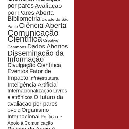
por pares
Avaliação
por Pares Aberta
Bibliometria
Cidade de São
Ciência Aberta
Paulo
Comunicação
Científica
Creative
Dados Abertos
Commons
Disseminação da
Informação
Divulgação Científica
Eventos
Fator de
Impacto
Infraestrutura
Inteligência Artificial
Livros
Internacionalização
O futuro da
eletrônicos
avaliação por pares
Organismo
ORCID
Internacional
Política de
Apoio à Comunicação