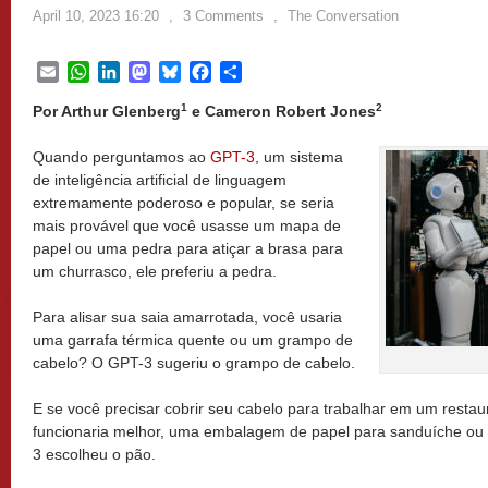
April 10, 2023 16:20
,
3 Comments
,
The Conversation
Email
WhatsApp
LinkedIn
Mastodon
Bluesky
Facebook
Share
1
2
Por Arthur Glenberg
e Cameron Robert Jones
Quando perguntamos ao
GPT-3
, um sistema
de inteligência artificial de linguagem
extremamente poderoso e popular, se seria
mais provável que você usasse um mapa de
papel ou uma pedra para atiçar a brasa para
um churrasco, ele preferiu a pedra.
Para alisar sua saia amarrotada, você usaria
uma garrafa térmica quente ou um grampo de
cabelo? O GPT-3 sugeriu o grampo de cabelo.
E se você precisar cobrir seu cabelo para trabalhar em um restau
funcionaria melhor, uma embalagem de papel para sanduíche o
3 escolheu o pão.