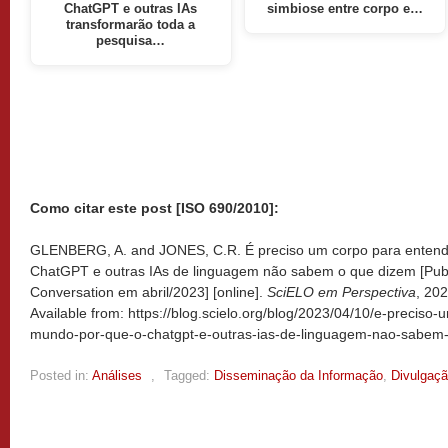
ChatGPT e outras IAs
simbiose entre corpo e…
transformarão toda a
pesquisa…
Como citar este post [ISO 690/2010]:
GLENBERG, A. and JONES, C.R. É preciso um corpo para entend
ChatGPT e outras IAs de linguagem não sabem o que dizem [Publ
Conversation em abril/2023] [online].
SciELO em Perspectiva
, 20
Available from: https://blog.scielo.org/blog/2023/04/10/e-preciso
mundo-por-que-o-chatgpt-e-outras-ias-de-linguagem-nao-sabem-
Posted in:
Análises
,
Tagged:
Disseminação da Informação
,
Divulgaçã