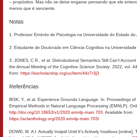
– propósitos. Mas não se deixe enganar pensando que ele entend
menos que é senciente.
Notas
1. Professor Emérito de Psicologia na Universidade do Estado do 
2. Estudante de Doutorado em Ciência Cognitiva na Universidade 
3. JONES, C.R., et al. Distrubutional Semantics Still Can’t Account
the Annual Meeting of the Cognitive Science Society
. 2022, vol. 4
from:
https://escholarship.org/uc/item/44z7r3j3
Referências
BISK, Y., et al. Experience Grounds Language. In: Proceedings o
Empirical Methods in Natural Language Processing (EMNLP), Onlin
http://doi.org/10.18653/v1/2020.emnlp-main.703
. Available from:
https://aclanthology.org/2020.emnlp-main.703/
DOWD, M. A.I. Actually Insipid Until It’s Actively Insidious [onlin