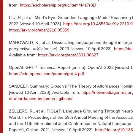
from:
https://escholarship.org/uc/item/44z7r3j3
LIU, R., et al. Mind’s Eye: Grounded Language Model Reasoning 
2022 [viewed 10 April 2023].
https://doi.org/10.48550/arXiv.2210.
https://arxiv.org/abs/2210.05359
MAHOWALD, K., et al. Dissociating language and thought in large
perspective.
arXiv
[online]. 2023 [viewed 10 April 2023].
https://d
Available from:
https://arxiv.org/abs/2301.06627
OpenAI. GPT-4 Technical Report [online]. OpenAI. 2023 [viewed 10 
https://cdn.openai.com/papers/gpt-4.pdf
SANDEEP. Summary: Gibson’s “The Theory of Affordances” [onlin
[viewed 10 April 2023]. Available from:
https://newmediagenres.or
of-affordances-by-james-j-gibson/
ZELLERS, R., et al. PIGLeT: Language Grounding Through Neuro-S
World. In: Proceedings of the 59th Annual Meeting of the Associati
and the 11th International Joint Conference on Natural Language
Papers), Online, 2021 [viewed 10 April 2023].
http://doi.org/10.18