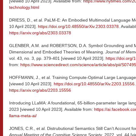
[viewed 10 April 2023]. Available from:
https://www.nytimes.com/20
technology.html
DRIESS, D., et al. PaLM-E: An Embodied Multimodal Language M
10 April 2023].
https://doi.org/10.48550/arXiv.2303.03378
. Availab
https://arxiv.org/abs/2303.03378
GLENBER, A.M. and ROBERTSON, D.A. Symbol Grounding and Me
Dimensional and Embodied Theories of Meaning.
Journal of Mem
vol. 43, no. 3, pp. 379-401 [viewed 10 April 2023].
https://doi.org
from:
https://www.sciencedirect.com/science/article/abs/pii/S07
HOFFMANN, J., et al. Training Compute-Optimal Large Language M
[viewed 10 April 2023].
https://doi.org/10.48550/arXiv.2203.15556
https://arxiv.org/abs/2203.15556
Introducing LLaMA: A foundational, 65-billion-parameter large lan
2023 [viewed 10 April 2023]. Available from:
https://ai.facebook.c
llama-meta-ai/
JONES, C.R., et al. Distrubutional Semantics Still Can’t Account f
Annual Meeting of the Cognitive Science Society
. 2022, vol. 44 [v