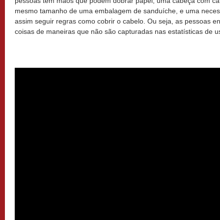
pessoas têm mãos que podem dobrar papel, uma cabeça com ca
mesmo tamanho de uma embalagem de sanduíche, e uma necess
assim seguir regras como cobrir o cabelo. Ou seja, as pessoas 
coisas de maneiras que não são capturadas nas estatísticas de u