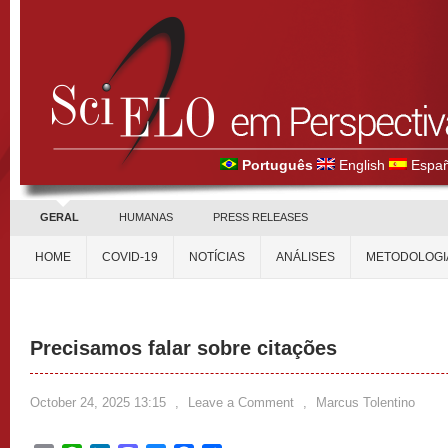
Português
English
Españ
GERAL
HUMANAS
PRESS RELEASES
HOME
COVID-19
NOTÍCIAS
ANÁLISES
METODOLOGI
Precisamos falar sobre citações
October 24, 2025 13:15
,
Leave a Comment
,
Marcus Tolentino