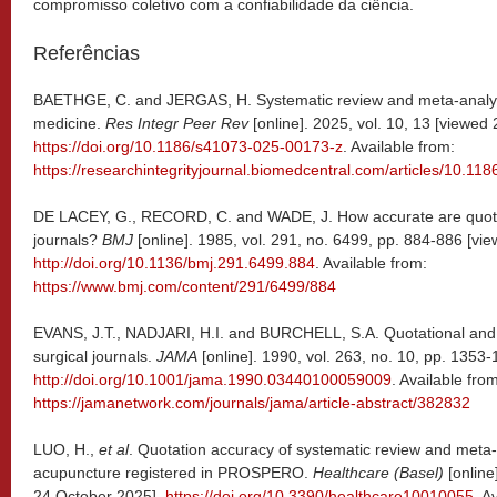
compromisso coletivo com a confiabilidade da ciência.
Referências
BAETHGE, C. and JERGAS, H. Systematic review and meta-analysi
medicine.
Res Integr Peer Rev
[online]. 2025, vol. 10, 13 [viewed
https://doi.org/10.1186/s41073-025-00173-z
. Available from:
https://researchintegrityjournal.biomedcentral.com/articles/10.1
DE LACEY, G., RECORD, C. and WADE, J. How accurate are quota
journals?
BMJ
[online]. 1985, vol. 291, no. 6499, pp. 884-886 [vi
http://doi.org/10.1136/bmj.291.6499.884
. Available from:
https://www.bmj.com/content/291/6499/884
EVANS, J.T., NADJARI, H.I. and BURCHELL, S.A. Quotational and 
surgical journals.
JAMA
[online]. 1990, vol. 263, no. 10, pp. 1353
http://doi.org/10.1001/jama.1990.03440100059009
. Available fro
https://jamanetwork.com/journals/jama/article-abstract/382832
LUO, H.,
et al
. Quotation accuracy of systematic review and meta-
acupuncture registered in PROSPERO.
Healthcare (Basel)
[online
24 October 2025].
https://doi.org/10.3390/healthcare10010055
. A