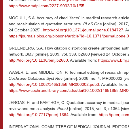
https://www.mdpi.com/2227-9032/10/1/55
MOGULL, S.A. Accuracy of cited “facts” in medical research articl
and recalculation of quotation error rate.
PLoS One
[online]. 2017
24 October 2025].
http://doi.org/10.1371/journal.pone.0184727
. A
https://journals.plos.org/plosone/article?id=10.1371/journal.pone
GREENBERG, S.A. How citation distortions create unfounded authori
network.
BMJ
[online]. 2009, vol. 339, b2680 [viewed 24 October 
http://doi.org/10.1136/bmj.b2680
. Available from:
https://www.bmj
WAGER, E. and MIDDLETON, P. Technical editing of research repor
Cochrane Database Syst Rev
[online]. 2008, no. 4, MR000002 [v
http://doi.org/10.1002/14651858.MR000002.pub3
. Available from:
https://www.cochranelibrary.com/cdsr/doi/10.1002/14651858.MR0
JERGAS, H. and BAETHGE, C. Quotation accuracy in medical journ
review and meta-analysis.
PeerJ
[online]. 2015, vol. 3, e1364 [vi
http://doi.org/10.7717/peerj.1364
. Available from:
https://peerj.com
INTERNATIONAL COMMITTEE OF MEDICAL JOURNAL EDITORS. U