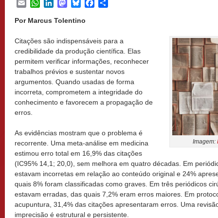
Email
WhatsApp
LinkedIn
Mastodon
Bluesky
Facebook
Share
Por Marcus Tolentino
Citações são indispensáveis para a
credibilidade da produção científica. Elas
permitem verificar informações, reconhecer
trabalhos prévios e sustentar novos
argumentos. Quando usadas de forma
incorreta, comprometem a integridade do
conhecimento e favorecem a propagação de
erros.
As evidências mostram que o problema é
Imagem:
recorrente. Uma meta-análise em medicina
estimou erro total em 16,9% das citações
(IC95% 14,1; 20,0), sem melhora em quatro décadas. Em periódi
estavam incorretas em relação ao conteúdo original e 24% apres
quais 8% foram classificadas como graves. Em três periódicos cir
estavam erradas, das quais 7,2% eram erros maiores. Em protoco
acupuntura, 31,4% das citações apresentaram erros. Uma revisã
imprecisão é estrutural e persistente.