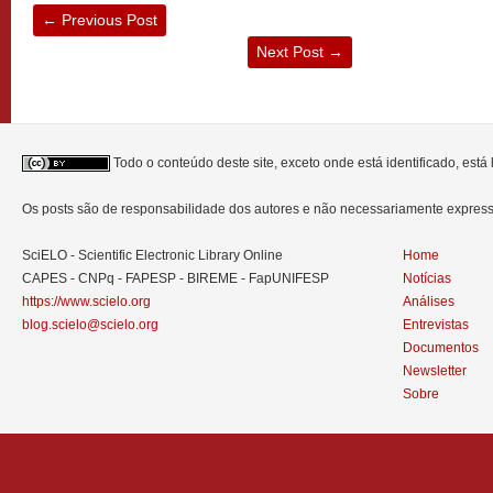
←
Previous Post
Next Post
→
Todo o conteúdo deste site, exceto onde está identificado, est
Os posts são de responsabilidade dos autores e não necessariamente expre
SciELO - Scientific Electronic Library Online
Home
CAPES - CNPq - FAPESP - BIREME - FapUNIFESP
Notícias
https://www.scielo.org
Análises
blog.scielo@scielo.org
Entrevistas
Documentos
Newsletter
Sobre