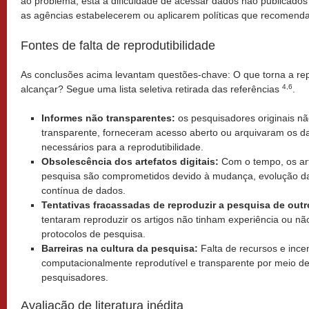
ao problema, está a dificuldade de acessar dados não publicados 
as agências estabelecerem ou aplicarem políticas que recomend
Fontes de falta de reprodutibilidade
As conclusões acima levantam questões-chave: O que torna a repro
4,6
alcançar? Segue uma lista seletiva retirada das referências
.
Informes não transparentes:
os pesquisadores originais nã
transparente, forneceram acesso aberto ou arquivaram os dad
necessários para a reprodutibilidade.
Obsolescência dos artefatos digitais:
Com o tempo, os art
pesquisa são comprometidos devido à mudança, evolução da 
contínua de dados.
Tentativas fracassadas de reproduzir a pesquisa de outr
tentaram reproduzir os artigos não tinham experiência ou n
protocolos de pesquisa.
Barreiras na cultura da pesquisa:
Falta de recursos e ince
computacionalmente reprodutível e transparente por meio de 
pesquisadores.
Avaliação de literatura inédita