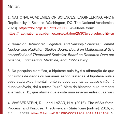
Notas
1. NATIONAL ACADEMIES OF SCIENCES, ENGINEERING, AND MED
Replicability in Science. Washington, DC: The National Academie
2023].
https://doi.org/10.17226/25303
. Available from:
https://nap.nationalacademies.org/catalog/25303/reproducibility-an
2.
Board on Behavioral, Cognitive, and Sensory Sciences; Committe
Nuclear and Radiation Studies Board; Board on Mathematical Sci
on Applied and Theoretical Statistics; Board on Research Data an
Science, Engineering, Medicine, and Public Policy.
3. Na pesquisa científica, a hipótese nula H
é a afirmação de que
0
conjuntos de dados ou variáveis sendo testadas. A hipótese nula 
observada experimentalmente se deve apenas ao acaso e não há 
duas variáveis, daí o termo “nulo”. Além da hipótese nula, tamb
alternativa H1, que afirma que existe uma relação entre duas vari
4. WASSERSTEIN, R.L. and LAZAR, N.A. (2016). The ASA’s Statem
Process, and Purpose.
The American Statistician
[online]. 2016, v
2 June 2023].
https://doi.org/10.1080/00031305.2016.1154108
. A