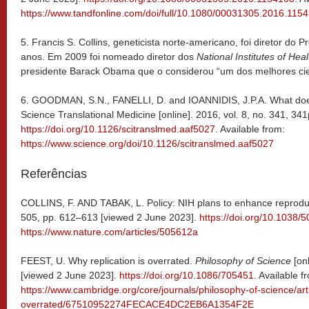
https://www.tandfonline.com/doi/full/10.1080/00031305.2016.115
5. Francis S. Collins, geneticista norte-americano, foi diretor 
anos. Em 2009 foi nomeado diretor dos
National Institutes of Heal
presidente Barack Obama que o considerou “um dos melhores cie
6. GOODMAN, S.N., FANELLI, D. and IOANNIDIS, J.P.A. What does
Science Translational Medicine [online]. 2016, vol. 8, no. 341, 3
https://doi.org/10.1126/scitranslmed.aaf5027
. Available from:
https://www.science.org/doi/10.1126/scitranslmed.aaf5027
Referências
COLLINS, F. AND TABAK, L. Policy: NIH plans to enhance reproduc
505, pp. 612–613 [viewed 2 June 2023].
https://doi.org/10.1038/
https://www.nature.com/articles/505612a
FEEST, U. Why replication is overrated.
Philosophy of Science
[onl
[viewed 2 June 2023].
https://doi.org/10.1086/705451
. Available f
https://www.cambridge.org/core/journals/philosophy-of-science/arti
overrated/67510952274FECACE4DC2EB6A1354F2E