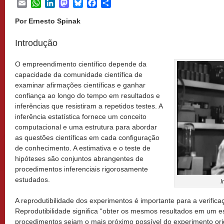
Email
WhatsApp
LinkedIn
Mastodon
Bluesky
Facebook
Share
Por Ernesto Spinak
Introdução
O empreendimento científico depende da
capacidade da comunidade científica de
examinar afirmações científicas e ganhar
confiança ao longo do tempo em resultados e
inferências que resistiram a repetidos testes. A
inferência estatística fornece um conceito
computacional e uma estrutura para abordar
as questões científicas em cada configuração
de conhecimento. A estimativa e o teste de
hipóteses são conjuntos abrangentes de
procedimentos inferenciais rigorosamente
estudados.
I
A reprodutibilidade dos experimentos é importante para a verifica
Reprodutibilidade significa “obter os mesmos resultados em um 
procedimentos sejam o mais próximo possível do experimento orig