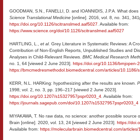
GOODMAN, S.N., FANELLI, D. and IOANNIDIS, J.P.A. What does r
Science Translational Medicine
[online]. 2016, vol. 8, no. 341, 3
https://doi.org/10.1126/scitranslmed.aaf5027
. Available from:
https://www.science.org/doi/10.1126/scitranslmed.aaf5027
HARTLING, L.,
et al
. Grey Literature in Systematic Reviews: A Cro
Contribution of Non-English Reports, Unpublished Studies and Diss
Analyses in Child-Relevant Reviews.
BMC Medical Research Meth
no. 1, 64 [viewed 2 June 2023].
https://doi.org/10.1136/bmjopen
https://bmcmedresmethodol.biomedcentral.com/articles/10.1186
KERR, N.L. HARKing: hypothesizing after the results are known.
P
1998; vol. 2, no. 3, pp. 196–217 [viewed 2 June 2023].
https://doi.org/10.1207/s15327957pspr0203_4
. Available from:
https://journals.sagepub.com/doi/10.1207/s15327957pspr0203_4
MIYAKAWA, T. No raw data, no science: another possible source of t
Brain [online]. 2020, vol. 13, 24 [viewed 2 June 2023].
https://doi
Available from:
https://molecularbrain.biomedcentral.com/article