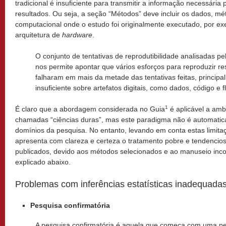
tradicional é insuficiente para transmitir a informação necessári
resultados. Ou seja, a seção “Métodos” deve incluir os dados, m
computacional onde o estudo foi originalmente executado, por ex
arquitetura de
hardware
.
O conjunto de tentativas de reprodutibilidade analisadas pe
nos permite apontar que vários esforços para reproduzir r
falharam em mais da metade das tentativas feitas, princip
insuficiente sobre artefatos digitais, como dados, código e 
1
É claro que a abordagem considerada no Guia
é aplicável a ambi
chamadas “ciências duras”, mas este paradigma não é automatica
domínios da pesquisa. No entanto, levando em conta estas limitaçõ
apresenta com clareza e certeza o tratamento pobre e tendencio
publicados, devido aos métodos selecionados e ao manuseio incor
explicado abaixo.
Problemas com inferências estatísticas inadequada
Pesquisa confirmatória
A pesquisa confirmatória é aquela que começa com uma pe