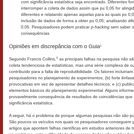
com significância estatística seja encontrado. Diferentes f
interromper a coleta de dados assim que p≤ 0,05 for atingi
diferentes e relatando apenas aquelas para as quais p≤ 0,0
inclusão de dados de forma a obter p≤ 0,05; analisando dif
0,05. Pesquisadores podem praticar
p-hacking
sem saber o
consequências.
Opiniões em discrepância com o Guia
1
5
Segundo Francis Collins,
as principais falhas na pesquisa não s
coleta tendenciosa de estatísticas, mas uma série complexa de ou
contribuído para a falta de reprodutibilidade. Os fatores incluiriam
pesquisadores no planejamento de experimentos; (b) forte ênfas
provocativas em vez de apresentar detalhes técnicos; e (c) publi
elementos básicos do planejamento experimental. Alguns informes
provavelmente consequência de resultados de coincidências que
significância estatística.
A seguir, há o problema de porque algumas pesquisas não são pub
São poucos os veículos nos quais os pesquisadores conseguem pu
artigos que apontem falhas científicas em estudos anteriores de