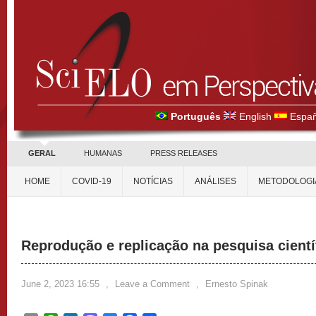
Português
English
Españ
GERAL
HUMANAS
PRESS RELEASES
HOME
COVID-19
NOTÍCIAS
ANÁLISES
METODOLOGI
Reprodução e replicação na pesquisa científ
June 2, 2023 16:55
,
Leave a Comment
,
Ernesto Spinak