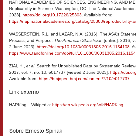
NATIONAL ACADEMIES OF SCIENCES, ENGINEERING, AND MEDICI
Replicability in Science. Washington, DC: The National Academie
2023].
https://doi.org/10.17226/25303
. Available from:
https://nap.nationalacademies.org/catalog/25303/reproducibility-an
WASSERSTEIN, R.L. and LAZAR, N.A. (2016). The ASA’s Statemen
Process, and Purpose.
The American Statistician
[online]. 2016, v
2 June 2023].
https://doi.org/10.1080/00031305.2016.1154108
. A
https://www.tandfonline.com/doi/full/10.1080/00031305.2016.115
ZIAI, H.,
et al
. Search for Unpublished Data by Systematic Reviewe
2017, vol. 7, no. 10, e017737 [viewed 2 June 2023].
https://doi.
Available from:
https://bmjopen.bmj.com/content/7/10/e017737
Link externo
HARKing – Wikipedia:
https://en.wikipedia.org/wiki/HARKing
Sobre Ernesto Spinak