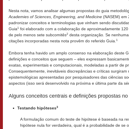
Nesta nota, vamos analisar algumas propostas do guia metodoló
Academies of Sciences, Engineering, and Medicine
(NASEM) em 
padronizar conceitos e terminologias que vinham sendo discutid
1
Guia
foi elaborado com a colaboração de aproximadamente 120 es
2
de pelo menos sete subcomitês
desta organização. Se nenhuma o
1
citações incorporadas nesta nota provêm do referido Guia.
Embora tenha havido um amplo consenso na elaboração deste G
definições e conceitos que seguem – eles expressam basicamente
exatas, experimentais e computacionais, modeladas a partir de p
Consequentemente, inevitáveis discrepâncias e críticas surgiram n
epistemológicas apresentadas por pesquisadores das ciências so
aspectos (isso será desenvolvido na próxima e última parte da sér
Alguns conceitos centrais e definições propostas no
3
Testando hipóteses
A formulação comum do teste de hipótese é baseada na res
hipótese nula for verdadeira, qual é a probabilidade de se