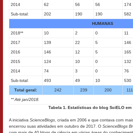
2014
62
56
56
174
Sub-total:
202
190
190
582
HUMANAS
2018**
10
2
0
11
2017
139
22
5
146
2016
146
12
5
165
2015
124
10
0
132
2014
74
3
0
76
Sub-total:
493
49
10
530
Total geral:
242
239
200
11
** Até jan/2018.
Tabela 1. Estatísticas do blog SciELO em
A iniciativa
ScienceBlogs
, criada em 2006 e que contava com mais
encerrou suas atividades em outubro de 2017. O
ScienceBlogs Br
com mais de 40 blogs de ciência em várias áreas do conheciment