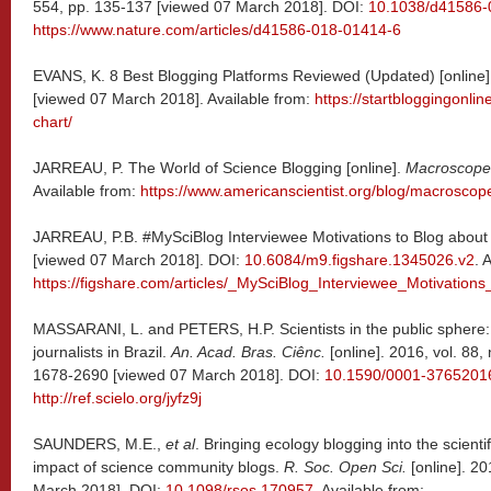
554, pp. 135-137 [viewed 07 March 2018]. DOI:
10.1038/d41586-
https://www.nature.com/articles/d41586-018-01414-6
EVANS, K. 8 Best Blogging Platforms Reviewed (Updated) [online]
[viewed 07 March 2018]. Available from:
https://startbloggingonli
chart/
JARREAU, P. The World of Science Blogging [online].
Macroscope
Available from:
https://www.americanscientist.org/blog/macroscop
JARREAU, P.B. #MySciBlog Interviewee Motivations to Blog about 
[viewed 07 March 2018]. DOI:
10.6084/m9.figshare.1345026.v2
. 
https://figshare.com/articles/_MySciBlog_Interviewee_Motivatio
MASSARANI, L. and PETERS, H.P. Scientists in the public sphere: I
journalists in Brazil.
An. Acad. Bras. Ciênc.
[online]. 2016, vol. 88,
1678-2690 [viewed 07 March 2018]. DOI:
10.1590/0001-376520
http://ref.scielo.org/jyfz9j
SAUNDERS, M.E.,
et al
. Bringing ecology blogging into the scient
impact of science community blogs.
R. Soc. Open Sci.
[online]. 2
March 2018]. DOI:
10.1098/rsos.170957
. Available from: