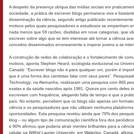
A despeito da presença ubíqua das mídias sociais em praticament
sociedade, a prática de escrever blogs permanece viva e bastant
disseminação da ciência, segundo artigo publicado recentement
motivos pelos quais pesquisadores e estudiosos se empenham em
nada menos que 59 razões, divididas em nove categorias, que vã
escrever sobre algo que se tem interesse até tornar a ciência acess
conceitos disseminados erroneamente e inspirar jovens a se interes
A construção de redes de colaboração e o fortalecimento de comu
motivos, aponta Stephen Heard, ecologista evolucional na
Univer
Canadá: “Escrever blogs não é para qualquer um, porém é impo
que é uma forma dos cientistas falar com seus pares”. Pesquisa
Technology
, na Alemanha, realizaram uma pesquisa com 865 pes
exatas e da saúde nascidos após 1981. Quinze por cento deles i
escreviam com frequência, alegando falta de tempo e que a práti
país. No entanto, percebem que os blogs são apenas um formato 
ciência e os pesquisadores que não utilizam nenhuma plataform
oportunidades. Esta pesquisa revelou ainda que 70% dos pesqui
blog – ou algum tipo de comunicação científica fora dos periódicos
e 90% afirmou que poderia atrair mentes brilhantes para a ciência
celular na
Wilfrid Laurier University
, em Waterloo, Canadá, afirma 