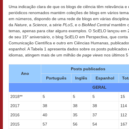
Uma indicação clara de que os blogs de ciência têm relevância e 
periódicos renomados mantém coleções de blogs em vários tema
em números, dispondo de uma rede de blogs em várias disciplina
da
Nature
, a
Science
, a série
PLoS
, e o
BioMed Central
mantêm co
temas, apenas para citar alguns exemplos. O SciELO lançou em 
de seu 15° aniversário, o blog SciELO em Perspectiva, que cont
Comunicação Científica e outro em Ciências Humanas, publicados
espanhol. A Tabela 1 apresenta dados sobre os posts publicados
idiomas, atingem mais de um milhão de
page views
nos últimos 5
Posts publicados
Ano
Português
Inglês
Espanhol
Tot
GERAL
2018**
5
5
5
15
2017
38
38
38
114
2016
40
35
37
112
2015
57
56
54
167