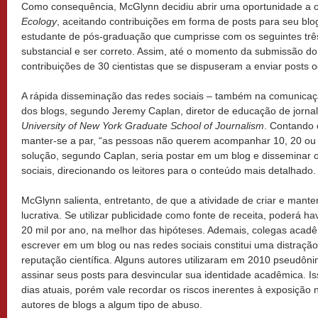
Como consequência, McGlynn decidiu abrir uma oportunidade a 
Ecology
, aceitando contribuições em forma de posts para seu bl
estudante de pós-graduação que cumprisse com os seguintes três c
substancial e ser correto. Assim, até o momento da submissão do 
contribuições de 30 cientistas que se dispuseram a enviar posts o
A rápida disseminação das redes sociais – também na comunicação 
dos blogs, segundo Jeremy Caplan, diretor de educação de jor
University of New York Graduate School of Journalism
. Contando
manter-se a par, “as pessoas não querem acompanhar 10, 20 ou 30
solução, segundo Caplan, seria postar em um blog e disseminar o
sociais, direcionando os leitores para o conteúdo mais detalhado.
McGlynn salienta, entretanto, de que a atividade de criar e mante
lucrativa. Se utilizar publicidade como fonte de receita, poderá 
20 mil por ano, na melhor das hipóteses. Ademais, colegas aca
escrever em um blog ou nas redes sociais constitui uma distração
reputação científica. Alguns autores utilizaram em 2010 pseudôni
assinar seus posts para desvincular sua identidade acadêmica. 
dias atuais, porém vale recordar os riscos inerentes à exposição 
autores de blogs a algum tipo de abuso.