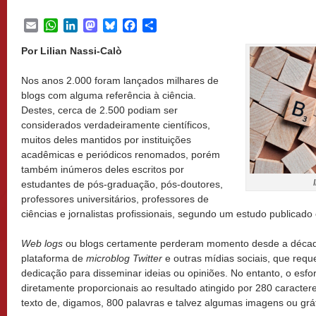
Email
WhatsApp
LinkedIn
Mastodon
Bluesky
Facebook
Share
Por Lilian Nassi-Calò
Nos anos 2.000 foram lançados milhares de
blogs com alguma referência à ciência.
Destes, cerca de 2.500 podiam ser
considerados verdadeiramente científicos,
muitos deles mantidos por instituições
acadêmicas e periódicos renomados, porém
também inúmeros deles escritos por
estudantes de pós-graduação, pós-doutores,
professores universitários, professores de
ciências e jornalistas profissionais, segundo um estudo publicad
Web logs
ou blogs certamente perderam momento desde a décad
plataforma de
microblog Twitter
e outras mídias sociais, que req
dedicação para disseminar ideias ou opiniões. No entanto, o esfo
diretamente proporcionais ao resultado atingido por 280 caracte
texto de, digamos, 800 palavras e talvez algumas imagens ou gráf