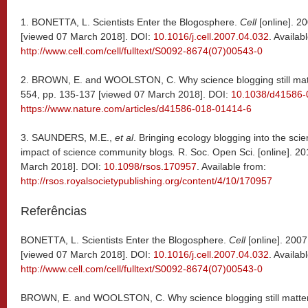
1. BONETTA, L. Scientists Enter the Blogosphere.
Cell
[online]. 20
[viewed 07 March 2018]. DOI:
10.1016/j.cell.2007.04.032
. Availab
http://www.cell.com/cell/fulltext/S0092-8674(07)00543-0
2. BROWN, E. and WOOLSTON, C. Why science blogging still mat
554, pp. 135-137 [viewed 07 March 2018]. DOI:
10.1038/d41586-
https://www.nature.com/articles/d41586-018-01414-6
3. SAUNDERS, M.E.,
et al
. Bringing ecology blogging into the scie
impact of science community blogs
.
R. Soc. Open Sci. [online]. 2
March 2018]. DOI:
10.1098/rsos.170957
. Available from:
http://rsos.royalsocietypublishing.org/content/4/10/170957
Referências
BONETTA, L. Scientists Enter the Blogosphere.
Cell
[online]. 2007
[viewed 07 March 2018]. DOI:
10.1016/j.cell.2007.04.032
. Availab
http://www.cell.com/cell/fulltext/S0092-8674(07)00543-0
BROWN, E. and WOOLSTON, C. Why science blogging still matte