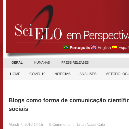
Português
English
Españ
GERAL
HUMANAS
PRESS RELEASES
HOME
COVID-19
NOTÍCIAS
ANÁLISES
METODOLOGI
Blogs como forma de comunicação científic
sociais
March 7, 2018 14:15
,
9 Comments
,
Lilian Nassi-Calò