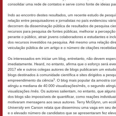
consolidar uma rede de contatos e serve como fonte de ideias pa
Indo ao encontro destes resultados, um recente estudo de pesqui
relação entre pesquisadores e jornalistas no país evidenciou vári
decorrem da disseminação pública de resultados de pesquisa cien
recursos para pesquisa de fontes públicas, melhorar a percepçã
perante o público, atrair jovens colaboradores e estudantes e inc
dos recursos investidos na pesquisa. Até mesmo uma relação dire
veiculação pública de um artigo e o número de citações recebidas
Os interessados em iniciar um blog, entretanto, não devem espera
imediatamente. Heard, no entanto, afirma que o esforço será e
2017 ele e outros colegas autores de blogs publicaram um estud
blogs destinados à comunidade científica e sites dirigidos a pesq
3
empreendimento da ciência
. O blog mais popular da amostra co
atingiu a mediana de 40.000 visualizações/mês, o segundo atingiu
visualizações /mês. Os autores salientam, no entanto, que algun
dos blogs são impossíveis de quantificar, como reações individua
motivaram mensagens aos seus autores. Terry McGlynn, um ecol
University
em Carson relata que disseminou uma vaga em seu dep
e o elevado número de candidatos que se apresentaram fez elevar 