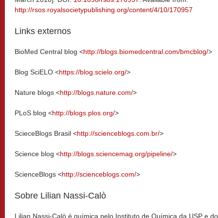
http://rsos.royalsocietypublishing.org/content/4/10/170957
Links externos
BioMed Central blog <
http://blogs.biomedcentral.com/bmcblog/
>
Blog SciELO <
https://blog.scielo.org/
>
Nature blogs <
http://blogs.nature.com/
>
PLoS blog <
http://blogs.plos.org/
>
ScieceBlogs Brasil <
http://scienceblogs.com.br/
>
Science blog <
http://blogs.sciencemag.org/pipeline/
>
ScienceBlogs <
http://scienceblogs.com/
>
Sobre Lilian Nassi-Calò
Lilian Nassi-Calò é química pelo Instituto de Química da USP e d