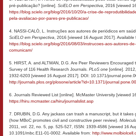
pré-publicação? [online].
SciELO em Perspectiva
, 2016 [viewed 16
https://blog.scielo.org/blog/2016/10/20/a-crise-de-reprodutibilid
pela-avaliacao-por-pares-pre-publicacao/
4. NASSI-CALÒ, L. Instruções aos autores de periódicos em saúd
SciELO em Perspectiva
, 2016 [viewed 16 August 2017]. Available 
https://blog.scielo.org/blog/2016/08/03/instrucoes-aos-autores-d
comunicam/
5. HIRST, A. and ALTMAN, D.G. Are Peer Reviewers Encouraged t
Survey of 116 Health Research Journals.
PLoS one
[online]. 2012,
1932-6203 [viewed 16 August 2017]. DOI: 10.1371/journal.pone.0
http://journals.plos.org/plosone/article?id=10.1371/journal.pone.
6. Journals Reviewed List [online]. McMaster University [viewed 1
https://hiru.mcmaster.ca/hiru/journalslist.asp
7. DRUBIN, D.G. Any jackass can trash a manuscript, but it takes 
(how MBoC promotes civil and constructive peer review).
Molecula
2011, vol. 22, no. 5, pp. 525-527, ISSN: 1939-4586 [viewed 16 Au
10.1091/mbc.E11-01-0002. Available from:
http://www.molbiolcell