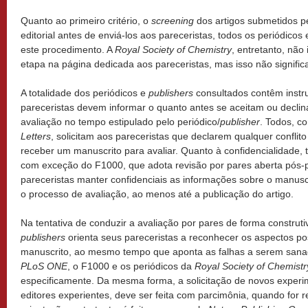
Quanto ao primeiro critério, o
screening
dos artigos submetidos pe
editorial antes de enviá-los aos pareceristas, todos os periódicos
este procedimento. A
Royal Society of Chemistry
, entretanto, não
etapa na página dedicada aos pareceristas, mas isso não signific
A totalidade dos periódicos e
publishers
consultados contêm instr
pareceristas devem informar o quanto antes se aceitam ou decli
avaliação no tempo estipulado pelo periódico/
publisher
. Todos, 
Letters
, solicitam aos pareceristas que declarem qualquer conflito
receber um manuscrito para avaliar. Quanto à confidencialidade, 
com exceção do F1000, que adota revisão por pares aberta pós-p
pareceristas manter confidenciais as informações sobre o manusc
o processo de avaliação, ao menos até a publicação do artigo.
Na tentativa de conduzir a avaliação por pares de forma construti
publishers
orienta seus pareceristas a reconhecer os aspectos pos
manuscrito, ao mesmo tempo que aponta as falhas a serem sana
PLoS ONE
, o F1000 e os periódicos da
Royal Society of Chemistr
especificamente. Da mesma forma, a solicitação de novos experi
editores experientes, deve ser feita com parcimônia, quando for 