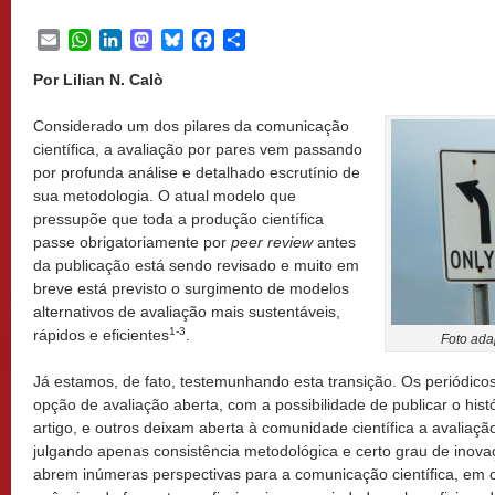
Email
WhatsApp
LinkedIn
Mastodon
Bluesky
Facebook
Share
Por Lilian N. Calò
Considerado um dos pilares da comunicação
científica, a avaliação por pares vem passando
por profunda análise e detalhado escrutínio de
sua metodologia. O atual modelo que
pressupõe que toda a produção científica
passe obrigatoriamente por
peer review
antes
da publicação está sendo revisado e muito em
breve está previsto o surgimento de modelos
alternativos de avaliação mais sustentáveis,
1-3
rápidos e eficientes
.
Foto ada
Já estamos, de fato, testemunhando esta transição. Os periódico
opção de avaliação aberta, com a possibilidade de publicar o hist
artigo, e outros deixam aberta à comunidade científica a avaliaçã
julgando apenas consistência metodológica e certo grau de inova
abrem inúmeras perspectivas para a comunicação científica, em 