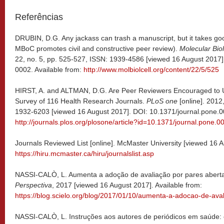
Referências
DRUBIN, D.G. Any jackass can trash a manuscript, but it takes go
MBoC promotes civil and constructive peer review).
Molecular Biol
22, no. 5, pp. 525-527, ISSN: 1939-4586 [viewed 16 August 2017
0002. Available from:
http://www.molbiolcell.org/content/22/5/525
HIRST, A. and ALTMAN, D.G. Are Peer Reviewers Encouraged to U
Survey of 116 Health Research Journals.
PLoS one
[online]. 2012,
1932-6203 [viewed 16 August 2017]. DOI: 10.1371/journal.pone.0
http://journals.plos.org/plosone/article?id=10.1371/journal.pone.
Journals Reviewed List [online]. McMaster University [viewed 16 A
https://hiru.mcmaster.ca/hiru/journalslist.asp
NASSI-CALÒ, L. Aumenta a adoção de avaliação por pares aberta
Perspectiva
, 2017 [viewed 16 August 2017]. Available from:
https://blog.scielo.org/blog/2017/01/10/aumenta-a-adocao-de-ava
NASSI-CALÒ, L. Instruções aos autores de periódicos em saúde: 