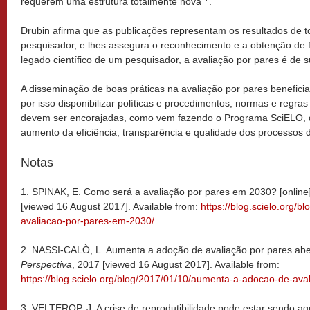
requerem uma estrutura totalmente nova”
.
Drubin afirma que as publicações representam os resultados de t
pesquisador, e lhes assegura o reconhecimento e a obtenção de f
legado científico de um pesquisador, a avaliação por pares é de 
A disseminação de boas práticas na avaliação por pares beneficia
por isso disponibilizar políticas e procedimentos, normas e regra
devem ser encorajadas, como vem fazendo o Programa SciELO, q
aumento da eficiência, transparência e qualidade dos processos 
Notas
1. SPINAK, E. Como será a avaliação por pares em 2030? [online
[viewed 16 August 2017]. Available from:
https://blog.scielo.org/
avaliacao-por-pares-em-2030/
2. NASSI-CALÒ, L. Aumenta a adoção de avaliação por pares aber
Perspectiva
, 2017 [viewed 16 August 2017]. Available from:
https://blog.scielo.org/blog/2017/01/10/aumenta-a-adocao-de-ava
3. VELTEROP, J. A crise de reprodutibilidade pode estar sendo ag