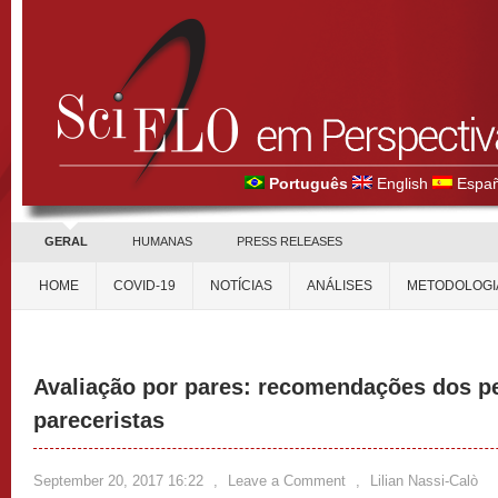
Português
English
Españ
GERAL
HUMANAS
PRESS RELEASES
HOME
COVID-19
NOTÍCIAS
ANÁLISES
METODOLOGI
Avaliação por pares: recomendações dos p
pareceristas
September 20, 2017 16:22
,
Leave a Comment
,
Lilian Nassi-Calò