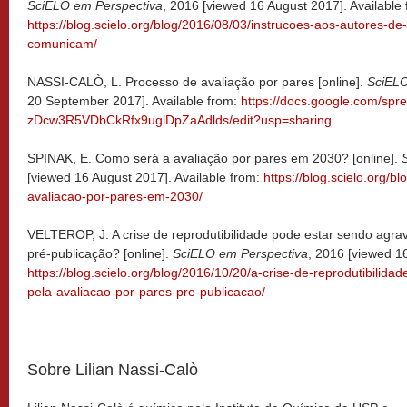
SciELO em Perspectiva
, 2016 [viewed 16 August 2017]. Available 
https://blog.scielo.org/blog/2016/08/03/instrucoes-aos-autores-d
comunicam/
NASSI-CALÒ, L. Processo de avaliação por pares [online].
SciELO
20 September 2017]. Available from:
https://docs.google.com/s
zDcw3R5VDbCkRfx9uglDpZaAdlds/edit?usp=sharing
SPINAK, E. Como será a avaliação por pares em 2030? [online].
[viewed 16 August 2017]. Available from:
https://blog.scielo.org/
avaliacao-por-pares-em-2030/
VELTEROP, J. A crise de reprodutibilidade pode estar sendo agra
pré-publicação? [online].
SciELO em Perspectiva
, 2016 [viewed 16
https://blog.scielo.org/blog/2016/10/20/a-crise-de-reprodutibilid
pela-avaliacao-por-pares-pre-publicacao/
Sobre Lilian Nassi-Calò