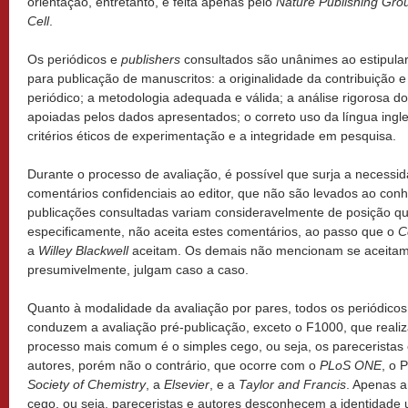
orientação, entretanto, é feita apenas pelo
Nature Publishing Gro
Cell
.
Os periódicos e
publishers
consultados são unânimes ao estipular 
para publicação de manuscritos: a originalidade da contribuição
periódico; a metodologia adequada e válida; a análise rigorosa d
apoiadas pelos dados apresentados; o correto uso da língua ing
critérios éticos de experimentação e a integridade em pesquisa.
Durante o processo de avaliação, é possível que surja a necessid
comentários confidenciais ao editor, que não são levados ao con
publicações consultadas variam consideravelmente de posição qu
especificamente, não aceita estes comentários, ao passo que o
C
a
Willey Blackwell
aceitam. Os demais não mencionam se aceitam 
presumivelmente, julgam caso a caso.
Quanto à modalidade da avaliação por pares, todos os periódico
conduzem a avaliação pré-publicação, exceto o F1000, que realiz
processo mais comum é o simples cego, ou seja, os pareceristas
autores, porém não o contrário, que ocorre com o
PLoS ONE
, o 
Society of Chemistry
, a
Elsevier
, e a
Taylor and Francis
. Apenas 
cego, ou seja, pareceristas e autores desconhecem a identidade 