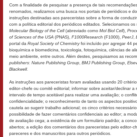
Com a finalidade de pesquisar a presença de tais recomendaçõe
renomados, realizamos uma busca nos portais de periódicos e do
instruções destinadas aos pareceristas sobre a forma de conduzir
com a política editorial dos periódicos editados. Selecionamos os
Molecular Biology of the Cell
(abreviado como
Mol Biol Cell
),
Proc
of Sciences of the USA
(PNAS),
F1000Research
(F1000),
PeerJ
,
portal da
Royal Society of Chemistry
foi incluído por agregar 44 pe
bioquímica e biomedicina, toxicologia, fotoquímica, ciências de al
meio ambiente, entre outros. Além destes, pesquisamos as reco
publishers
:
Nature Publishing Group
,
BMJ Publishing Group
,
Elsev
Blackwell
.
As instruções aos pareceristas foram avaliadas usando 20 critéri
editor-chefe ou comitê editorial; informar sobre aceitar/declinar a
intervalo de tempo aceitável para realizar uma avaliação; o conflit
confidencialidade; o reconhecimento de tanto os aspectos positivo
cautela ao sugerir trabalho adicional; os cinco critérios necessári
possibilidade de fazer comentários confidenciais ao editor; a mod
de avaliação cega; a existência de um formulário padrão; a conco
abertos; a edição dos comentários dos pareceristas pelo editor-ch
pareceres e dos manuscritos para outros periódicos.