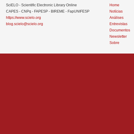
SciELO - Scientific Electronic Library Online
Home
CAPES - CNPq - FAPESP - BIREME - FapUNIFESP
Notícias
https://www.scielo.org
Análises
blog.scielo@scielo.org
Entrevistas
Documentos
Newsletter
Sobre