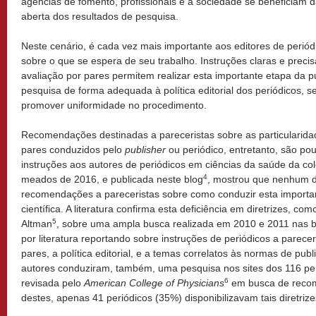
agências de fomento, profissionais e a sociedade se beneficiam d
aberta dos resultados de pesquisa.
Neste cenário, é cada vez mais importante aos editores de periód
sobre o que se espera de seu trabalho. Instruções claras e preci
avaliação por pares permitem realizar esta importante etapa da p
pesquisa de forma adequada à política editorial dos periódicos, s
promover uniformidade no procedimento.
Recomendações destinadas a pareceristas sobre as particularida
pares conduzidos pelo
publisher
ou periódico, entretanto, são pou
instruções aos autores de periódicos em ciências da saúde da co
4
meados de 2016, e publicada neste blog
, mostrou que nenhum de
recomendações a pareceristas sobre como conduzir esta importa
científica. A literatura confirma esta deficiência em diretrizes, co
5
Altman
, sobre uma ampla busca realizada em 2010 e 2011 nas 
por literatura reportando sobre instruções de periódicos a parecer
pares, a política editorial, e a temas correlatos às normas de pub
autores conduziram, também, uma pesquisa nos sites dos 116 pe
6
revisada pelo
American College of Physicians
em busca de recom
destes, apenas 41 periódicos (35%) disponibilizavam tais diretriz