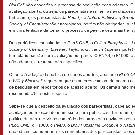
Biol Cell
não especifica o processo de avaliação cega adotado.
avaliação aberta, ou seja, os pareceristas assinam as avaliações 
Entretanto, os pareceristas da
PeerJ
, do
Nature Publishing Group
Society of Chemistry
são encorajados, porém não obrigados, a in
em uma tentativa de tornar o processo de
peer review
mais trans
Dos periódicos consultados, o
PLoS ONE
, o
Cell
, o
Europhysics L
Society of Chemistry
,
Elsevier
,
Taylor and Francis
(apenas parte)
formulário padrão para avaliação por pares. O PNAS, o F1000, o
não adotam; o restante não especifica.
Quanto à adoção da política de dados abertos, apenas o
PLoS O
a
Willey Blackwell
requerem que os autores estejam de acordo com
de pesquisa em repositórios de acesso aberto. Os demais não 
recomendação a este respeito.
Sabe-se que a despeito da avaliação dos pareceristas, cabe ao edi
aceitação ou rejeição do manuscrito para publicação. Entretanto,
política de não intervir no conteúdo dos pareceres enviados aos 
PLoS ONE
, o F1000, o
PeerJ
, o
BMJ Publishing Group
, e o
Natur
não editam, como norma, os comentários dos pareceristas, e os 