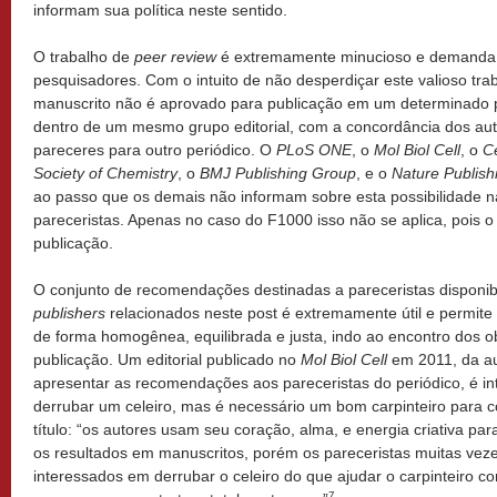
informam sua política neste sentido.
O trabalho de
peer review
é extremamente minucioso e demanda 
pesquisadores. Com o intuito de não desperdiçar este valioso tr
manuscrito não é aprovado para publicação em um determinado pe
dentro de um mesmo grupo editorial, com a concordância dos auto
pareceres para outro periódico. O
PLoS ONE
, o
Mol Biol Cell
, o
Ce
Society of Chemistry
, o
BMJ Publishing Group
, e o
Nature Publish
ao passo que os demais não informam sobre esta possibilidade
pareceristas. Apenas no caso do F1000 isso não se aplica, pois o
publicação.
O conjunto de recomendações destinadas a pareceristas disponibi
publishers
relacionados neste post é extremamente útil e permite
de forma homogênea, equilibrada e justa, indo ao encontro dos obje
publicação. Um editorial publicado no
Mol Biol Cell
em 2011, da au
apresentar as recomendações aos pareceristas do periódico, é in
derrubar um celeiro, mas é necessário um bom carpinteiro para co
título: “os autores usam seu coração, alma, e energia criativa par
os resultados em manuscritos, porém os pareceristas muitas vez
interessados em derrubar o celeiro do que ajudar o carpinteiro co
7