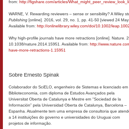
from:
http://figshare.com/articles/What_might_peer_review_look
WARNE, V. Rewarding reviewers – sense or sensibility? A Wiley s
Publishing
[online]. 2016, vol. 29, no. 1, pp. 41-50 [viewed 24 Ma
Available from:
http://onlinelibrary.wiley.com/doi/10.1002/leap.1002
Why high-profile journals have more retractions [online]. Nature.
10.1038/nature.2014.15951. Available from:
http://www.nature.com
have-more-retractions-1.15951
Sobre Ernesto Spinak
Colaborador do SciELO, engenheiro de Sistemas e licenciado em
Biblioteconomia, com diploma de Estudos Avançados pela
Universitat Oberta de Catalunya e Mestre em “Sociedad de la
Información” pela Universidad Oberta de Catalunya, Barcelona –
Espanha. Atualmente tem uma empresa de consultoria que atend
a 14 instituições do governo e universidades do Uruguai com
projetos de informação.