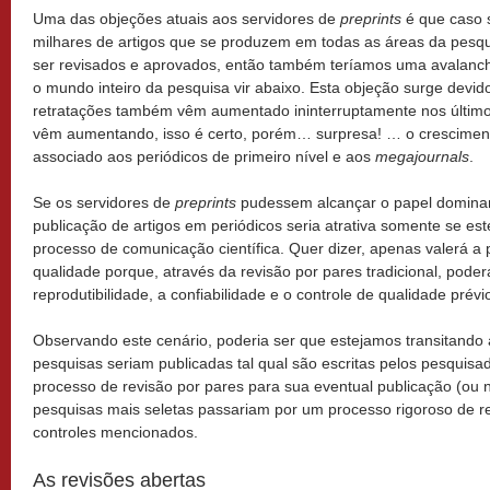
Uma das objeções atuais aos servidores de
preprints
é que caso 
milhares de artigos que se produzem em todas as áreas da pesqu
ser revisados e aprovados, então também teríamos uma avalanche
o mundo inteiro da pesquisa vir abaixo. Esta objeção surge devi
retratações também vêm aumentado ininterruptamente nos último
vêm aumentando, isso é certo, porém… surpresa! … o crescimento
associado aos periódicos de primeiro nível e aos
megajournals
.
Se os servidores de
preprints
pudessem alcançar o papel dominant
publicação de artigos em periódicos seria atrativa somente se es
processo de comunicação científica. Quer dizer, apenas valerá a 
qualidade porque, através da revisão por pares tradicional, poder
reprodutibilidade, a confiabilidade e o controle de qualidade prévi
Observando este cenário, poderia ser que estejamos transitand
pesquisas seriam publicadas tal qual são escritas pelos pesquis
processo de revisão por pares para sua eventual publicação (ou
pesquisas mais seletas passariam por um processo rigoroso de re
controles mencionados.
As revisões abertas