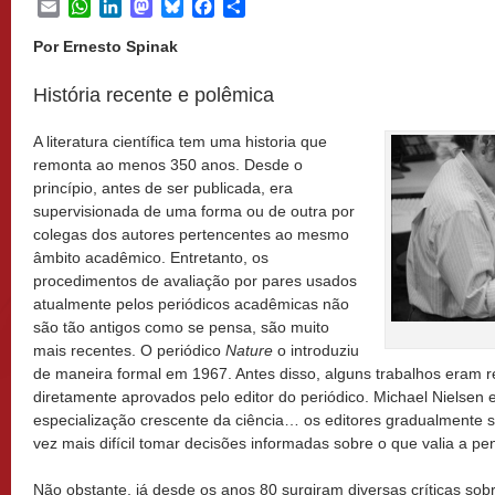
Email
WhatsApp
LinkedIn
Mastodon
Bluesky
Facebook
Share
Por Ernesto Spinak
História recente e polêmica
A literatura científica tem uma historia que
remonta ao menos 350 anos. Desde o
princípio, antes de ser publicada, era
supervisionada de uma forma ou de outra por
colegas dos autores pertencentes ao mesmo
âmbito acadêmico. Entretanto, os
procedimentos de avaliação por pares usados
atualmente pelos periódicos acadêmicas não
são tão antigos como se pensa, são muito
mais recentes. O periódico
Nature
o introduziu
de maneira formal em 1967. Antes disso, alguns trabalhos eram 
diretamente aprovados pelo editor do periódico. Michael Nielsen
especialização crescente da ciência… os editores gradualmente 
vez mais difícil tomar decisões informadas sobre o que valia a pen
Não obstante, já desde os anos 80 surgiram diversas críticas sobr