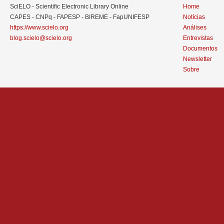
SciELO - Scientific Electronic Library Online
Home
CAPES - CNPq - FAPESP - BIREME - FapUNIFESP
Notícias
https://www.scielo.org
Análises
blog.scielo@scielo.org
Entrevistas
Documentos
Newsletter
Sobre