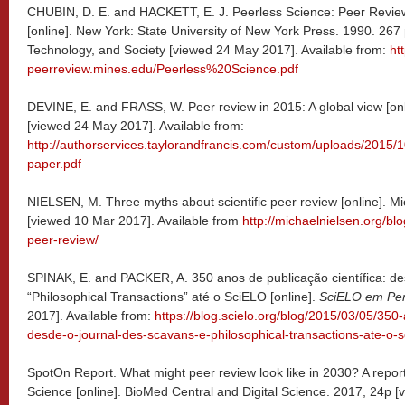
CHUBIN, D. E. and HACKETT, E. J. Peerless Science: Peer Review
[online]. New York: State University of New York Press. 1990. 267
Technology, and Society [viewed 24 May 2017]. Available from:
ht
peerreview.mines.edu/Peerless%20Science.pdf
DEVINE, E. and FRASS, W. Peer review in 2015: A global view [onl
[viewed 24 May 2017]. Available from:
http://authorservices.taylorandfrancis.com/custom/uploads/2015/
paper.pdf
NIELSEN, M. Three myths about scientific peer review [online]. Mi
[viewed 10 Mar 2017]. Available from
http://michaelnielsen.org/blo
peer-review/
SPINAK, E. and PACKER, A. 350 anos de publicação científica: de
“Philosophical Transactions” até o SciELO [online].
SciELO em Per
2017]. Available from:
https://blog.scielo.org/blog/2015/03/05/350-
desde-o-journal-des-scavans-e-philosophical-transactions-ate-o-sc
SpotOn Report. What might peer review look like in 2030? A repor
Science [online]. BioMed Central and Digital Science. 2017, 24p [