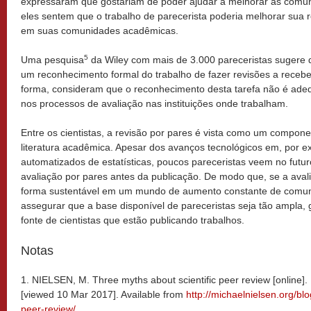
expressaram que gostariam de poder ajudar a melhorar as comu
eles sentem que o trabalho de parecerista poderia melhorar sua
em suas comunidades acadêmicas.
5
Uma pesquisa
da Wiley com mais de 3.000 pareceristas sugere 
um reconhecimento formal do trabalho de fazer revisões a receb
forma, consideram que o reconhecimento desta tarefa não é adeq
nos processos de avaliação nas instituições onde trabalham.
Entre os cientistas, a revisão por pares é vista como um compone
literatura acadêmica. Apesar dos avanços tecnológicos em, por e
automatizados de estatísticas, poucos pareceristas veem no fut
avaliação por pares antes da publicação. De modo que, se a aval
forma sustentável em um mundo de aumento constante de comuni
assegurar que a base disponível de pareceristas seja tão ampla, g
fonte de cientistas que estão publicando trabalhos.
Notas
1. NIELSEN, M. Three myths about scientific peer review [online].
[viewed 10 Mar 2017]. Available from
http://michaelnielsen.org/blo
peer-review/