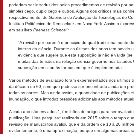
poderiam ser introduzidos pelos procedimentos de revisão por p
simples cego, duplo cego e outros. Alguns dos críticos mais conh
respectivamente, do Gabinete de Avaliação de Tecnologias do C
Instituto Politécnico de Rensselaer em Nova York. Assim o expre
2
em seu livro
Peerless Science
:
“
A revisão por pares é o principio do qual tradicionalmente
interno da ciência. Durante os últimos dez anos tem havido
evidência que sugere que esta suposição já não é válida (se 
muitas das tensões na relação ciência-governo nos Estados U
suposição em si ou às formas em que é
implementada”.
Vários métodos de avaliação foram experimentados nos últimos trê
da década de 60, sem que pudesse ser encontrado ainda um pro
todas as partes. Mas ainda assim, a quantidade de publicações c
inundação, o que introduz pressões adicionais aos métodos atuai
A cada ano são enviados 1,7 milhões de artigos para ser avaliado
3
publicação. Uma pesquisa
realizada em 2015 sobre o tempo que
revisão de manuscritos avaliou que é da ordem de 13 a 20 milhõe
evidentemente, é uma aproximação, porque em algumas áreas se 