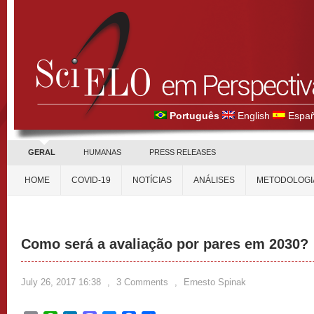
Português
English
Españ
GERAL
HUMANAS
PRESS RELEASES
HOME
COVID-19
NOTÍCIAS
ANÁLISES
METODOLOGI
Como será a avaliação por pares em 2030?
July 26, 2017 16:38
,
3 Comments
,
Ernesto Spinak