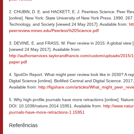
2. CHUBIN, D. E. and HACKETT, E. J. Peerless Science: Peer Rev
[online]. New York: State University of New York Press. 1990. 267
Technology, and Society [viewed 24 May 2017]. Available from:
ht
peerreview.mines.edu/Peerless%20Science.pdf
3. DEVINE, E. and FRASS, W. Peer review in 2015: A global view [o
[viewed 24 May 2017]. Available from:
http://authorservices.taylorandfrancis.com/custom/uploads/2015/
paper.pdf
4. SpotOn Report. What might peer review look like in 2030? A re
Digital Science [online]. BioMed Central and Digital Science. 201
Available from:
http://figshare.com/articles/What_might_peer_re
5. Why high-profile journals have more retractions [online]. Natu
DOI: 10.1038/nature.2014.15951. Available from:
http://www.natu
journals-have-more-retractions-1.15951
Referências