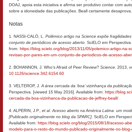
DOAJ, apoia esta iniciativa e afirma ser produtivo contar com au
sobre a idoneidade das publicações. Beall certamente desaprova.
Notas
1. NASSI-CALÒ, L.
Polêmico artigo na Science expõe fragilidade
conjunto de periódicos de acesso aberto
. SciELO em Perspectiva.
from:
https://blog.scielo.org/blog/2013/11/05/polemico-artigo-na-s
revisao-por-pares-em-um-conjunto-de-periodicos-de-acesso-aber
2.
BOHANNON, J. Who’s Afraid of Peer Review?
Science
. 2013, v
10.1126/science.342.6154.60
3. VELTEROP, J.
A área cercada da ‘boa’ vizinhança da publicação
Perspectiva. [viewed 15 May 2016]. Available from:
https://blog.s
cercada-da-boa-vizinhanca-da-publicacao-de-jeffrey-beall/
4. ALPERIN, J.P.,
et al
.
Acesso aberto na América Latina: um mod
[Publicado originalmente no blog da SPARC]
. SciELO em Perspect
Available from:
https://blog.scielo.org/blog/2015/08/18/acesso-ab
modelo-para-o-resto-do-mundo-publicado-originalmente-no-blog-