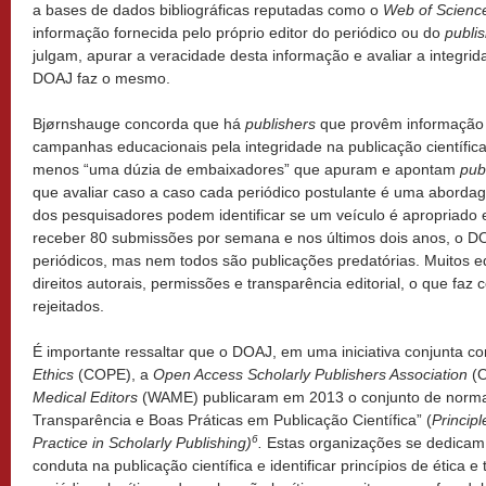
a bases de dados bibliográficas reputadas como o
Web of Scienc
informação fornecida pelo próprio editor do periódico ou do
publi
julgam, apurar a veracidade desta informação e avaliar a integri
DOAJ faz o mesmo.
Bjørnshauge concorda que há
publishers
que provêm informação 
campanhas educacionais pela integridade na publicação científic
menos “uma dúzia de embaixadores” que apuram e apontam
pub
que avaliar caso a caso cada periódico postulante é uma abordage
dos pesquisadores podem identificar se um veículo é apropriado 
receber 80 submissões por semana e nos últimos dois anos, o DO
periódicos, mas nem todos são publicações predatórias. Muitos 
direitos autorais, permissões e transparência editorial, o que fa
rejeitados.
É importante ressaltar que o DOAJ, em uma iniciativa conjunta c
Ethics
(COPE), a
Open Access Scholarly Publishers Association
(O
Medical Editors
(WAME) publicaram em 2013 o conjunto de norma
Transparência e Boas Práticas em Publicação Científica” (
Princip
6
Practice in Scholarly Publishing)
.
Estas organizações se dedicam
conduta na publicação científica e identificar princípios de ética 