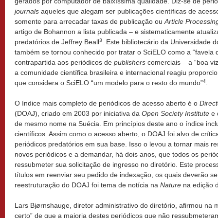
gerados por computador de baixíssima qualidade. Diz-se de perió
journals
aqueles que alegam ser publicações científicas de acess
somente para arrecadar taxas de publicação ou
Article Processi
artigo de Bohannon a lista publicada – e sistematicamente atualiz
3
predatórios de Jeffrey Beall
. Este bibliotecário da Universidade
também se tornou conhecido por tratar o SciELO como a “favela 
contrapartida aos periódicos de
publishers
comerciais – a “boa vi
a comunidade científica brasileira e internacional reagiu propor
4
que considera o SciELO “um modelo para o resto do mundo”
.
O índice mais completo de periódicos de acesso aberto é o
Direc
(DOAJ), criado em 2003 por iniciativa da
Open Society Institute
e 
de mesmo nome na Suécia. Em princípios deste ano o índice inclu
científicos. Assim como o acesso aberto, o DOAJ foi alvo de crític
periódicos predatórios em sua base. Isso o levou a tornar mais rest
novos periódicos e a demandar, há dois anos, que todos os peri
ressubmeter sua solicitação de ingresso no diretório. Este proces
títulos em reenviar seu pedido de indexação, os quais deverão s
reestruturação do DOAJ foi tema de notícia na
Nature
na edição 
Lars Bjørnshauge, diretor administrativo do diretório, afirmou na
certo” de que a maioria destes periódicos que não ressubmetera