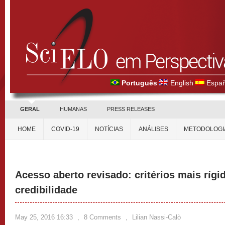
Português
English
Españ
GERAL
HUMANAS
PRESS RELEASES
HOME
COVID-19
NOTÍCIAS
ANÁLISES
METODOLOGI
Acesso aberto revisado: critérios mais ríg
credibilidade
May 25, 2016 16:33
,
8 Comments
,
Lilian Nassi-Calò