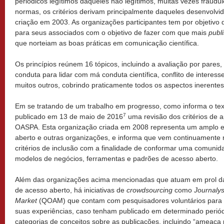
periódicos legítimos daqueles não legítimos, muitas vezes fraudu
normas, os critérios derivam principalmente daqueles desenvolvi
criação em 2003. As organizações participantes tem por objetivo
para seus associados com o objetivo de fazer com que mais
publ
que norteiam as boas práticas em comunicação científica.
Os princípios reúnem 16 tópicos, incluindo a avaliação por pares, c
conduta para lidar com má conduta científica, conflito de interesse
muitos outros, cobrindo praticamente todos os aspectos inerentes 
Em se tratando de um trabalho em progresso, como informa o text
7
publicado em 13 de maio de 2016
uma revisão dos critérios de 
OASPA. Esta organização criada em 2008 representa um amplo e
aberto e outras organizações, e informa que vem continuamente
critérios de inclusão com a finalidade de conformar uma comunidad
modelos de negócios, ferramentas e padrões de acesso aberto.
Além das organizações acima mencionadas que atuam em prol da
de acesso aberto, há iniciativas de
crowdsourcing
como
Journalys
Market
(QOAM) que contam com pesquisadores voluntários para av
suas experiências, caso tenham publicado em determinado periódi
categorias de conceitos sobre as publicações, incluindo “ameaça