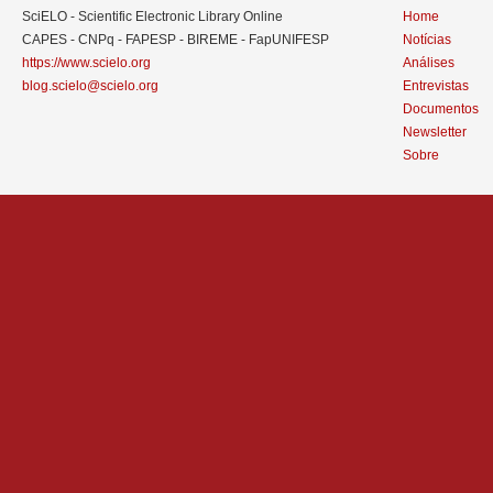
SciELO - Scientific Electronic Library Online
Home
CAPES - CNPq - FAPESP - BIREME - FapUNIFESP
Notícias
https://www.scielo.org
Análises
blog.scielo@scielo.org
Entrevistas
Documentos
Newsletter
Sobre