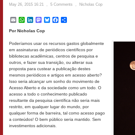
May 26, 2015 16:21
,
5 Comments
,
Nicholas Cop
Email
WhatsApp
LinkedIn
Mastodon
Bluesky
Facebook
Share
Por Nicholas Cop
Poderíamos usar os recursos gastos globalmente
em assinaturas de periódicos científicos por
bibliotecas acadêmicas, centros de pesquisa e
outros, e fazer sua transição, ou alterar sua
proposta para custear a publicação destes
mesmos periódicos e artigos em acesso aberto?
Isso seria alcançar um sonho do movimento de
Acesso Aberto e da sociedade como um todo. O
acesso a todo o conhecimento publicado
resultante da pesquisa científica não seria mais
restrito, em qualquer lugar do mundo, por
qualquer forma de barreira, tal como acesso pago
a conteúdos! O bem público seria mantido. Sem
investimentos adicionais.