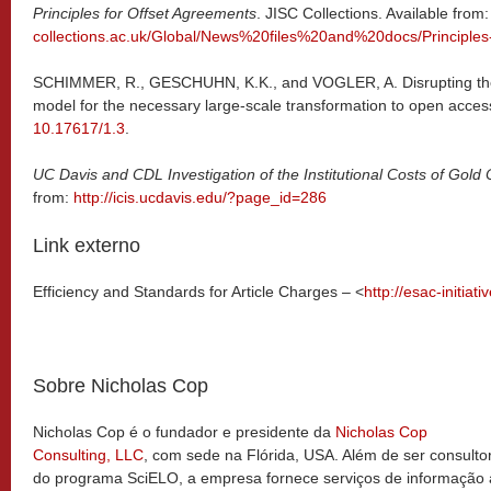
Principles for Offset Agreements
. JISC Collections. Available from
collections.ac.uk/Global/News%20files%20and%20docs/Principles-
SCHIMMER, R., GESCHUHN, K.K., and VOGLER, A. Disrupting the s
model for the necessary large-scale transformation to open acces
10.17617/1.3
.
UC Davis and CDL Investigation of the Institutional Costs of Gold
from:
http://icis.ucdavis.edu/?page_id=286
Link externo
Efficiency and Standards for Article Charges – <
http://esac-initiati
Sobre Nicholas Cop
Nicholas Cop é o fundador e presidente da
Nicholas Cop
Consulting, LLC
, com sede na Flórida, USA. Além de ser consulto
do programa SciELO, a empresa fornece serviços de informação 