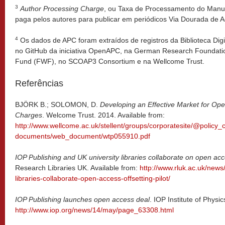
3
Author Processing Charge
, ou Taxa de Processamento do Manus
paga pelos autores para publicar em periódicos Via Dourada de A
4
Os dados de APC foram extraídos de registros da Biblioteca Digi
no GitHub da iniciativa OpenAPC, na German Research Foundatio
Fund (FWF), no SCOAP3 Consortium e na Wellcome Trust.
Referências
BJÖRK B.; SOLOMON, D.
Developing an Effective Market for Ope
Charges
. Welcome Trust. 2014. Available from:
http://www.wellcome.ac.uk/stellent/groups/corporatesite/@policy
documents/web_document/wtp055910.pdf
IOP Publishing and UK university libraries collaborate on open acce
Research Libraries UK. Available from:
http://www.rluk.ac.uk/news/
libraries-collaborate-open-access-offsetting-pilot/
IOP Publishing launches open access deal
. IOP Institute of Physic
http://www.iop.org/news/14/may/page_63308.html